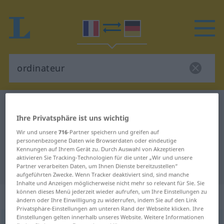
Französisch-Deutsch Wörterbuch
ordinateur
Ihre Privatsphäre ist uns wichtig
Französisch-Deutsch Übersetzung
Wir und unsere
716
-Partner speichern und greifen auf
für "ordinateur"
personenbezogene Daten wie Browserdaten oder eindeutige
Kennungen auf Ihrem Gerät zu. Durch Auswahl von Akzeptieren
aktivieren Sie Tracking-Technologien für die unter „Wir und unsere
"ordinateur" Deutsch Übersetzung
Partner verarbeiten Daten, um Ihnen Dienste bereitzustellen“
aufgeführten Zwecke. Wenn Tracker deaktiviert sind, sind manche
Inhalte und Anzeigen möglicherweise nicht mehr so relevant für Sie. Sie
können dieses Menü jederzeit wieder aufrufen, um Ihre Einstellungen zu
„ordinateur“
: masculin
ändern oder Ihre Einwilligung zu widerrufen, indem Sie auf den Link
Privatsphäre-Einstellungen am unteren Rand der Webseite klicken. Ihre
Einstellungen gelten innerhalb unseres Website. Weitere Informationen
ordinateur
[ɔʀdinatœʀ]
m