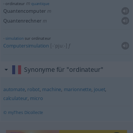
m
ordinateur
quantique
Quantencomputer
m
Quantenrechner
m
simulation
sur ordinateur
Computersimulation
[-ˈpjuː-]
f
Synonyme für "ordinateur"
automate
,
robot
,
machine
,
marionnette
,
jouet
,
calculateur
,
micro
© myThes Dicollecte