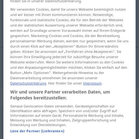
finden Sie in unserer Datenschutzerklärung.
Wir verwenden Cookies, damit Sie unsere Webseite bestmöglich nutzen
Übersicht aller Übersetzungen
und wir besser mit Ihnen kommunizieren können. Notwendige,
(Für mehr Details die Übersetzung anklicken/antippen)
funktionale und statistische Cookies, die für den Betrieb der Webseite
und der statistischen Auswertung unserer Webseite erforderlich sind,
werden auf Grundlage unserer Vorauswahl immer auf Ihrem Endgerät
Computer
gespeichert. Marketing-Cookies und Cookies, die der Bereitstellung
personalisierter Werbung dienen, werden nur gespeichert, wenn Sie uns
durch einen Klick auf den „Akzeptieren“-Button Ihr Einverständnis
geben. Klicken Sie ansonsten auf „Fortfahren ohne Akzeptieren“. Sie
können Ihre Einwilligung jederzeit für zukünftige Besuche unserer
Webseite widerrufen. Wenn Sie weitere Informationen zu den Cookies
Computer
m
ordinateur
und den Anpassungsmöglichkeiten möchten, klicken Sie einfach auf den
Button „Mehr Optionen“. Weitergehende Hinweise zu der
Datenverarbeitung entnehmen Sie ansonsten unserer
Datenschutzerklärung
. Hier finden Sie unser
Impressum
.
Wir und unsere Partner verarbeiten Daten, um
Beispielsätze für "ordinateur"
Folgendes bereitzustellen:
Genaue Geolocation-Daten verwenden. Geräteeigenschaften zur
Identifikation aktiv abfragen. Speichern von und/oder Zugriff auf
Informationen auf einem Gerät. Personalisierte Werbung und Inhalte,
m
ordinateur
de la
troisième
génération
Messung von Werbung und Inhalten, Zielgruppenforschung und
Computer
m
der dritten
Generation
Entwicklung von Dienstleistungen.
Liste der Partner (Lieferanten)