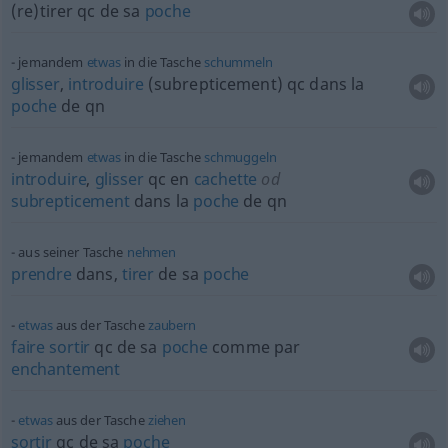
(re)tirer
qc
de sa
poche
jemandem
etwas
in die Tasche
schummeln
glisser
,
introduire
(subrepticement)
qc
dans la
poche
de
qn
jemandem
etwas
in die Tasche
schmuggeln
introduire
,
glisser
qc
en
cachette
od
subrepticement
dans la
poche
de
qn
aus seiner Tasche
nehmen
prendre
dans,
tirer
de sa
poche
etwas
aus der Tasche
zaubern
faire
sortir
qc
de sa
poche
comme par
enchantement
etwas
aus der Tasche
ziehen
sortir
qc
de sa
poche