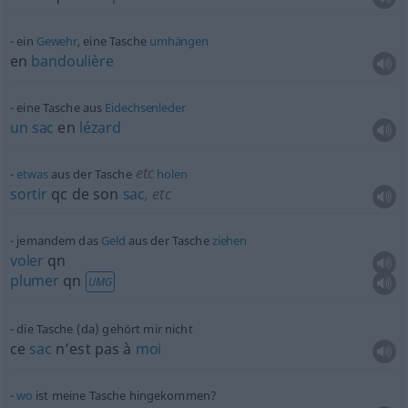
ein
Gewehr
, eine Tasche
umhängen
en
bandoulière
eine Tasche aus
Eidechsenleder
un
sac
en
lézard
etc
etwas
aus der Tasche
holen
sortir
qc
de son
sac
,
etc
jemandem das
Geld
aus der Tasche
ziehen
voler
qn
plumer
qn
UMG
die Tasche (da) gehört mir nicht
ce
sac
n’est pas à
moi
wo
ist meine Tasche hingekommen?