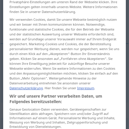
Privatsphäre-Einstellungen am unteren Rand der Webseite klicken. Ihre
Einstellungen gelten innerhalb unseres Website. Weitere Informationen
Übersicht aller Übersetzungen
finden Sie in unserer Datenschutzerklärung.
(Für mehr Details die Übersetzung anklicken/antippen)
Wir verwenden Cookies, damit Sie unsere Webseite bestmöglich nutzen
und wir besser mit Ihnen kommunizieren können. Notwendige,
sac
funktionale und statistische Cookies, die für den Betrieb der Webseite
poche
und der statistischen Auswertung unserer Webseite erforderlich sind,
werden auf Grundlage unserer Vorauswahl immer auf Ihrem Endgerät
gespeichert. Marketing-Cookies und Cookies, die der Bereitstellung
personalisierter Werbung dienen, werden nur gespeichert, wenn Sie uns
durch einen Klick auf den „Akzeptieren“-Button Ihr Einverständnis
geben. Klicken Sie ansonsten auf „Fortfahren ohne Akzeptieren“. Sie
sac
m
Tasche
zum Tragen
können Ihre Einwilligung jederzeit für zukünftige Besuche unserer
Webseite widerrufen. Wenn Sie weitere Informationen zu den Cookies
und den Anpassungsmöglichkeiten möchten, klicken Sie einfach auf den
Button „Mehr Optionen“. Weitergehende Hinweise zu der
poche
f
Tasche
an Kleidungsstücken
Datenverarbeitung entnehmen Sie ansonsten unserer
Datenschutzerklärung
. Hier finden Sie unser
Impressum
.
Wir und unsere Partner verarbeiten Daten, um
Folgendes bereitzustellen:
Beispielsätze für "Tasche"
Genaue Geolocation-Daten verwenden. Geräteeigenschaften zur
Identifikation aktiv abfragen. Speichern von und/oder Zugriff auf
Informationen auf einem Gerät. Personalisierte Werbung und Inhalte,
Messung von Werbung und Inhalten, Zielgruppenforschung und
Entwicklung von Dienstleistungen.
in der Tasche
nachsuchen