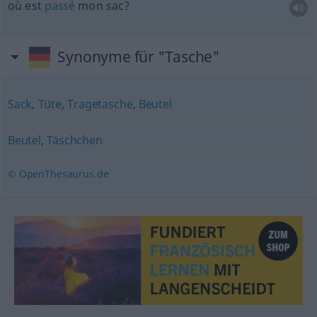
où est
passé
mon sac?
Synonyme für "Tasche"
Sack
,
Tüte
,
Tragetasche
,
Beutel
Beutel
,
Täschchen
© OpenThesaurus.de