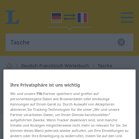
Deutsch-Französisch Wörterbuch
Tasche
Deutsch-Französisch Übersetzung
für "Tasche"
Ihre Privatsphäre ist uns wichtig
Wir und unsere
716
-Partner speichern und greifen auf
personenbezogene Daten wie Browserdaten oder eindeutige
"Tasche" Französisch Übersetzung
Kennungen auf Ihrem Gerät zu. Durch Auswahl von Akzeptieren
aktivieren Sie Tracking-Technologien für die unter „Wir und unsere
Partner verarbeiten Daten, um Ihnen Dienste bereitzustellen“
aufgeführten Zwecke. Wenn Tracker deaktiviert sind, sind manche
„Tasche“
: Femininum
Inhalte und Anzeigen möglicherweise nicht mehr so relevant für Sie. Sie
können dieses Menü jederzeit wieder aufrufen, um Ihre Einstellungen zu
ändern oder Ihre Einwilligung zu widerrufen, indem Sie auf den Link
Tasche
[ˈtaʃə]
f
<
Tasche
;
Taschen
>