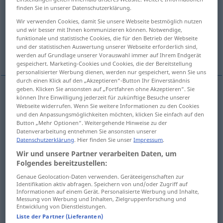
finden Sie in unserer Datenschutzerklärung.
Übersicht aller Übersetzungen
Wir verwenden Cookies, damit Sie unsere Webseite bestmöglich nutzen
und wir besser mit Ihnen kommunizieren können. Notwendige,
(Für mehr Details die Übersetzung anklicken/antippen)
funktionale und statistische Cookies, die für den Betrieb der Webseite
und der statistischen Auswertung unserer Webseite erforderlich sind,
sac
couilles
poche
werden auf Grundlage unserer Vorauswahl immer auf Ihrem Endgerät
gespeichert. Marketing-Cookies und Cookies, die der Bereitstellung
personalisierter Werbung dienen, werden nur gespeichert, wenn Sie uns
durch einen Klick auf den „Akzeptieren“-Button Ihr Einverständnis
geben. Klicken Sie ansonsten auf „Fortfahren ohne Akzeptieren“. Sie
können Ihre Einwilligung jederzeit für zukünftige Besuche unserer
sac
m
Sack
Webseite widerrufen. Wenn Sie weitere Informationen zu den Cookies
und den Anpassungsmöglichkeiten möchten, klicken Sie einfach auf den
Button „Mehr Optionen“. Weitergehende Hinweise zu der
Datenverarbeitung entnehmen Sie ansonsten unserer
Datenschutzerklärung
. Hier finden Sie unser
Impressum
.
couilles
fpl
Sack
(≈ Hodensack)
Wir und unsere Partner verarbeiten Daten, um
SL
SL
Folgendes bereitzustellen:
Genaue Geolocation-Daten verwenden. Geräteeigenschaften zur
Identifikation aktiv abfragen. Speichern von und/oder Zugriff auf
Informationen auf einem Gerät. Personalisierte Werbung und Inhalte,
Beispiele
Messung von Werbung und Inhalten, Zielgruppenforschung und
Entwicklung von Dienstleistungen.
alter, geiler Sack!
SL
UMG
Liste der Partner (Lieferanten)