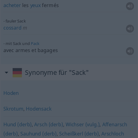
acheter
les
yeux
fermés
fauler Sack
cossard
m
mit Sack und
Pack
avec armes et bagages
Synonyme für "Sack"
Hoden
Skrotum
,
Hodensack
Hund (derb)
,
Arsch (derb)
,
Wichser (vulg.)
,
Affenarsch
(derb)
,
Sauhund (derb)
,
Scheißkerl (derb)
,
Arschloch