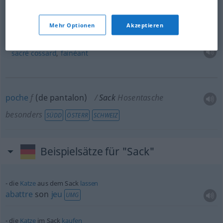
vieux
vicelard
,
cochon!
Mehr Optionen
Akzeptieren
fauler Sack
UMG
sacré
cossard
,
fainéant
poche
f
(de pantalon)
Sack
Hosentasche
besonders
SÜDD
ÖSTERR
SCHWEIZ
Beispielsätze für "Sack"
die
Katze
aus dem Sack
lassen
abattre
son
jeu
UMG
die
Katze
im Sack
kaufen