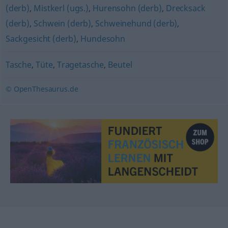
(derb)
,
Mistkerl (ugs.)
,
Hurensohn (derb)
,
Drecksack
(derb)
,
Schwein (derb)
,
Schweinehund (derb)
,
Sackgesicht (derb)
,
Hundesohn
Tasche
,
Tüte
,
Tragetasche
,
Beutel
© OpenThesaurus.de