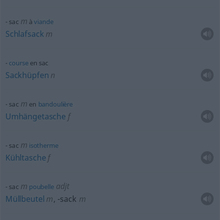
m
sac
à
viande
Schlafsack
m
course
en sac
Sackhüpfen
n
m
sac
en
bandoulière
Umhängetasche
f
m
sac
isotherme
Kühltasche
f
m
adjt
sac
poubelle
Müllbeutel
m
,
-sack
m