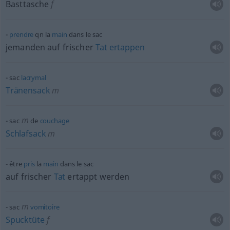
Basttasche
f
prendre
qn
la
main
dans le sac
jemanden auf frischer
Tat
ertappen
sac
lacrymal
Tränensack
m
m
sac
de
couchage
Schlafsack
m
être
pris
la
main
dans le sac
auf frischer
Tat
ertappt werden
m
sac
vomitoire
Spucktüte
f