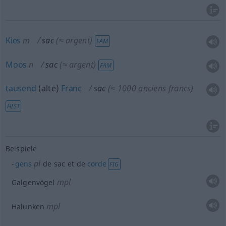
Kies
m
sac
(≈ argent)
FAM
Moos
n
sac
(≈ argent)
FAM
tausend
(alte)
Franc
sac
(≈ 1000 anciens francs)
HIST
Beispiele
pl
gens
de sac et de
corde
FIG
mpl
Galgenvögel
mpl
Halunken