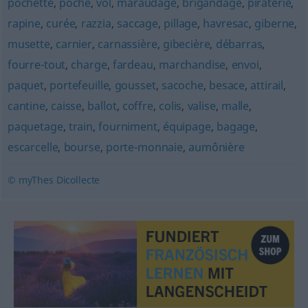
pochette
,
poche
,
vol
,
maraudage
,
brigandage
,
piraterie
,
rapine
,
curée
,
razzia
,
saccage
,
pillage
,
havresac
,
giberne
,
musette
,
carnier
,
carnassière
,
gibecière
,
débarras
,
fourre-tout
,
charge
,
fardeau
,
marchandise
,
envoi
,
paquet
,
portefeuille
,
gousset
,
sacoche
,
besace
,
attirail
,
cantine
,
caisse
,
ballot
,
coffre
,
colis
,
valise
,
malle
,
paquetage
,
train
,
fourniment
,
équipage
,
bagage
,
escarcelle
,
bourse
,
porte-monnaie
,
aumônière
© myThes Dicollecte