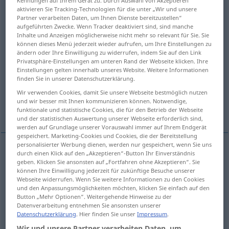
Kennungen auf Ihrem Gerät zu. Durch Auswahl von Akzeptieren
aktivieren Sie Tracking-Technologien für die unter „Wir und unsere
Übersicht aller Übersetzungen
Partner verarbeiten Daten, um Ihnen Dienste bereitzustellen“
aufgeführten Zwecke. Wenn Tracker deaktiviert sind, sind manche
(Für mehr Details die Übersetzung anklicken/antippen)
Inhalte und Anzeigen möglicherweise nicht mehr so relevant für Sie. Sie
können dieses Menü jederzeit wieder aufrufen, um Ihre Einstellungen zu
Sack
Tüte, Beutel
ändern oder Ihre Einwilligung zu widerrufen, indem Sie auf den Link
Privatsphäre-Einstellungen am unteren Rand der Webseite klicken. Ihre
Einstellungen gelten innerhalb unseres Website. Weitere Informationen
finden Sie in unserer Datenschutzerklärung.
Kies, tausend alte Franc, Moos
Wir verwenden Cookies, damit Sie unsere Webseite bestmöglich nutzen
und wir besser mit Ihnen kommunizieren können. Notwendige,
Weitere Beispiele...
funktionale und statistische Cookies, die für den Betrieb der Webseite
und der statistischen Auswertung unserer Webseite erforderlich sind,
werden auf Grundlage unserer Vorauswahl immer auf Ihrem Endgerät
gespeichert. Marketing-Cookies und Cookies, die der Bereitstellung
personalisierter Werbung dienen, werden nur gespeichert, wenn Sie uns
durch einen Klick auf den „Akzeptieren“-Button Ihr Einverständnis
Sack
m
sac
de grande taille, en jute
geben. Klicken Sie ansonsten auf „Fortfahren ohne Akzeptieren“. Sie
können Ihre Einwilligung jederzeit für zukünftige Besuche unserer
Webseite widerrufen. Wenn Sie weitere Informationen zu den Cookies
und den Anpassungsmöglichkeiten möchten, klicken Sie einfach auf den
Button „Mehr Optionen“. Weitergehende Hinweise zu der
Beispiele
Datenverarbeitung entnehmen Sie ansonsten unserer
Datenschutzerklärung
. Hier finden Sie unser
Impressum
.
sac (à main)
porté à la main
Wir und unsere Partner verarbeiten Daten, um