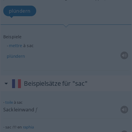
plündern
Beispiele
mettre
à sac
plündern
Beispielsätze für "sac"
toile
à sac
Sackleinwand
f
m
sac
en
raphia