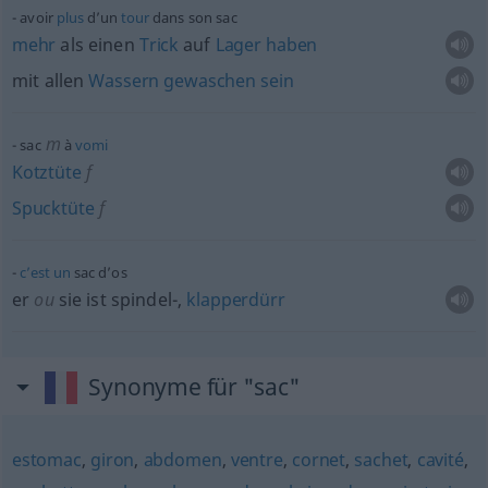
avoir
plus
d’un
tour
dans son sac
mehr
als einen
Trick
auf
Lager
haben
mit allen
Wassern
gewaschen
sein
m
sac
à
vomi
Kotztüte
f
Spucktüte
f
c’est
un
sac d’os
er
ou
sie ist spindel-,
klapperdürr
Synonyme für "sac"
estomac
,
giron
,
abdomen
,
ventre
,
cornet
,
sachet
,
cavité
,