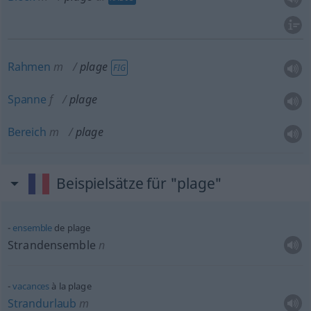
Rahmen
m
plage
FIG
Spanne
f
plage
Bereich
m
plage
Beispielsätze für "plage"
ensemble
de plage
Strandensemble
n
vacances
à la plage
Strandurlaub
m