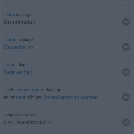
natte
de plage
Strandmatte
f
ballon
de plage
Wasserball
m
sac
de plage
Badetasche
f
on
l’a
beaucoup
vu
sur la plage
er ist
sehr
oft
am
Strand
gesehen
worden
f
plage
de galets
Kies-, Geröllstrand
m