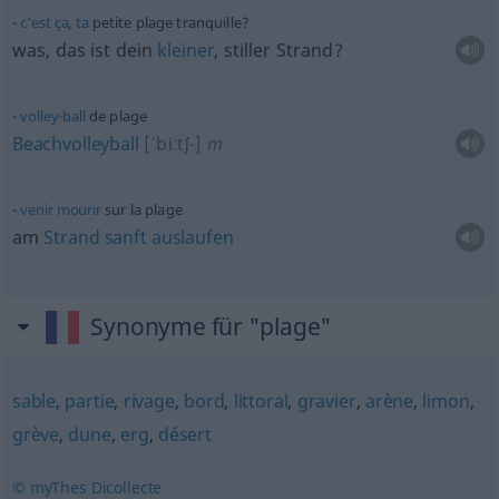
c’est
ça
,
ta
petite plage tranquille?
was, das ist dein
kleiner
, stiller Strand?
volley-ball
de plage
Beachvolleyball
[ˈbiːtʃ-]
m
venir
mourir
sur la plage
am
Strand
sanft
auslaufen
Synonyme für "plage"
sable
,
partie
,
rivage
,
bord
,
littoral
,
gravier
,
arène
,
limon
,
grève
,
dune
,
erg
,
désert
© myThes Dicollecte