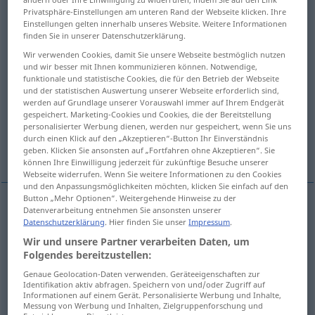
Privatsphäre-Einstellungen am unteren Rand der Webseite klicken. Ihre
Einstellungen gelten innerhalb unseres Website. Weitere Informationen
Übersicht aller Übersetzungen
finden Sie in unserer Datenschutzerklärung.
(Für mehr Details die Übersetzung anklicken/antippen)
Wir verwenden Cookies, damit Sie unsere Webseite bestmöglich nutzen
und wir besser mit Ihnen kommunizieren können. Notwendige,
Badestrand
Seebad
funktionale und statistische Cookies, die für den Betrieb der Webseite
und der statistischen Auswertung unserer Webseite erforderlich sind,
werden auf Grundlage unserer Vorauswahl immer auf Ihrem Endgerät
Zeitspanne, Block
gespeichert. Marketing-Cookies und Cookies, die der Bereitstellung
personalisierter Werbung dienen, werden nur gespeichert, wenn Sie uns
durch einen Klick auf den „Akzeptieren“-Button Ihr Einverständnis
Rahmen, Spanne, Bereich
geben. Klicken Sie ansonsten auf „Fortfahren ohne Akzeptieren“. Sie
können Ihre Einwilligung jederzeit für zukünftige Besuche unserer
Webseite widerrufen. Wenn Sie weitere Informationen zu den Cookies
und den Anpassungsmöglichkeiten möchten, klicken Sie einfach auf den
Button „Mehr Optionen“. Weitergehende Hinweise zu der
Datenverarbeitung entnehmen Sie ansonsten unserer
(Bade)Strand
m
plage
(≈ rivage)
Datenschutzerklärung
. Hier finden Sie unser
Impressum
.
Wir und unsere Partner verarbeiten Daten, um
Folgendes bereitzustellen:
Genaue Geolocation-Daten verwenden. Geräteeigenschaften zur
Identifikation aktiv abfragen. Speichern von und/oder Zugriff auf
Seebad
n
plage
(≈ station balnéaire)
Informationen auf einem Gerät. Personalisierte Werbung und Inhalte,
Messung von Werbung und Inhalten, Zielgruppenforschung und