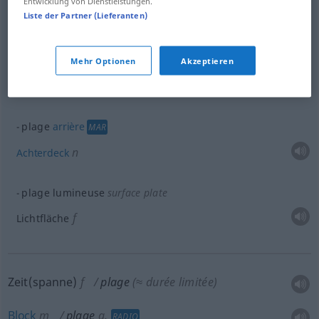
Entwicklung von Dienstleistungen.
Liste der Partner (Lieferanten)
Beispiele
plage
arrière
AUTO
Mehr Optionen
Akzeptieren
f
Ablagefläche
hinter dem
Rücksitz
plage
arrière
MAR
n
Achterdeck
plage lumineuse
surface plate
f
Lichtfläche
Zeit(spanne)
f
plage
(≈ durée limitée)
Block
m
plage
a.
RADIO