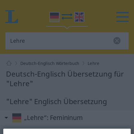
Deutsch-Englisch Wörterbuch
Lehre
Deutsch-Englisch Übersetzung für
"Lehre"
"Lehre" Englisch Übersetzung
„Lehre“
: Femininum
Lehre
f
<
Lehre
;
Lehren
>