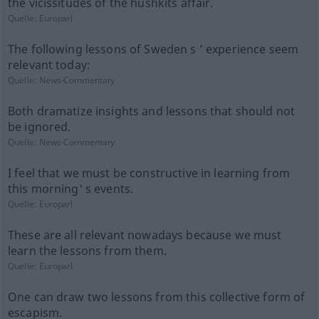
the vicissitudes of the hushkits affair.
Quelle:
Europarl
The following lessons of Sweden s ’ experience seem
relevant today:
Quelle:
News-Commentary
Both dramatize insights and lessons that should not
be ignored.
Quelle:
News-Commentary
I feel that we must be constructive in learning from
this morning' s events.
Quelle:
Europarl
These are all relevant nowadays because we must
learn the lessons from them.
Quelle:
Europarl
One can draw two lessons from this collective form of
escapism.