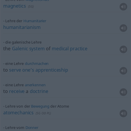
magnetics
(
SG
)
Lehre der
Humanitarier
humanitarianism
die galenische Lehre
the
Galenic
system
of
medical
practice
eine Lehre
durchmachen
to
serve
one’s
apprenticeship
eine Lehre
anerkennen
to
receive
a
doctrine
Lehre von der
Bewegung
der Atome
atomechanics
(
SG
OD
PL
)
Lehre vom
Donner