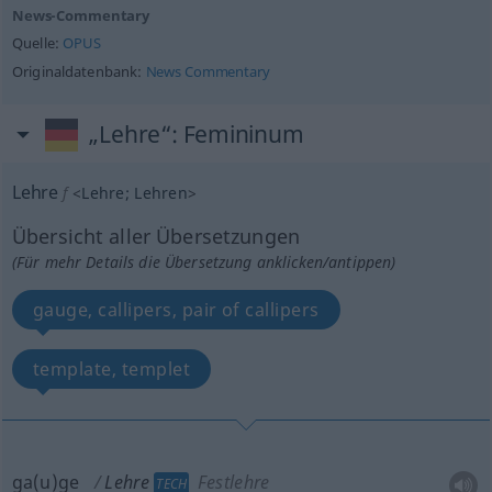
News-Commentary
Quelle:
OPUS
Originaldatenbank:
News Commentary
„Lehre“
: Femininum
Lehre
f
<
Lehre
;
Lehren
>
Übersicht aller Übersetzungen
(Für mehr Details die Übersetzung anklicken/antippen)
gauge, callipers, pair of callipers
template, templet
ga(u)ge
Lehre
Festlehre
TECH