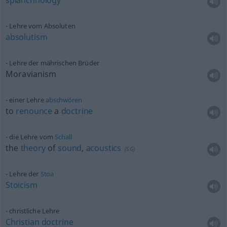
splanchnology
Lehre vom Absoluten
absolutism
Lehre der mährischen Brüder
Moravianism
einer Lehre
abschwören
to
renounce
a
doctrine
die Lehre vom
Schall
the
theory
of
sound
,
acoustics
(
SG
)
Lehre der
Stoa
Stoicism
christliche Lehre
Christian
doctrine