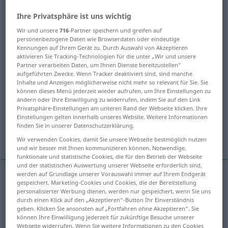
Ihre Privatsphäre ist uns wichtig
Übersicht aller Übersetzungen
Wir und unsere
716
-Partner speichern und greifen auf
(Für mehr Details die Übersetzung anklicken/antippen)
personenbezogene Daten wie Browserdaten oder eindeutige
Kennungen auf Ihrem Gerät zu. Durch Auswahl von Akzeptieren
theory, science
aktivieren Sie Tracking-Technologien für die unter „Wir und unsere
Partner verarbeiten Daten, um Ihnen Dienste bereitzustellen“
aufgeführten Zwecke. Wenn Tracker deaktiviert sind, sind manche
doctrine, tenet, teaching
Inhalte und Anzeigen möglicherweise nicht mehr so relevant für Sie. Sie
können dieses Menü jederzeit wieder aufrufen, um Ihre Einstellungen zu
ändern oder Ihre Einwilligung zu widerrufen, indem Sie auf den Link
lesson, warning
piece of advice
Privatsphäre-Einstellungen am unteren Rand der Webseite klicken. Ihre
Einstellungen gelten innerhalb unseres Website. Weitere Informationen
finden Sie in unserer Datenschutzerklärung.
conclusion
apprenticeship
Wir verwenden Cookies, damit Sie unsere Webseite bestmöglich nutzen
und wir besser mit Ihnen kommunizieren können. Notwendige,
funktionale und statistische Cookies, die für den Betrieb der Webseite
und der statistischen Auswertung unserer Webseite erforderlich sind,
werden auf Grundlage unserer Vorauswahl immer auf Ihrem Endgerät
gespeichert. Marketing-Cookies und Cookies, die der Bereitstellung
teaching(s
pl
)
Lehre
Anschauung, Lehrmeinung
personalisierter Werbung dienen, werden nur gespeichert, wenn Sie uns
durch einen Klick auf den „Akzeptieren“-Button Ihr Einverständnis
geben. Klicken Sie ansonsten auf „Fortfahren ohne Akzeptieren“. Sie
doctrine
Lehre
Anschauung, Lehrmeinung
können Ihre Einwilligung jederzeit für zukünftige Besuche unserer
Webseite widerrufen. Wenn Sie weitere Informationen zu den Cookies