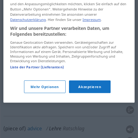
und den Anpassungsmöglichkeiten möchten, klicken Sie einfach auf den
tenet
Lehre
Anschauung, Lehrmeinung
Button „Mehr Optionen“. Weitergehende Hinweise zu der
Datenverarbeitung entnehmen Sie ansonsten unserer
Datenschutzerklärung
. Hier finden Sie unser
Impressum
.
Wir und unsere Partner verarbeiten Daten, um
Folgendes bereitzustellen:
theory
Lehre
Lehrsatz
Genaue Geolocation-Daten verwenden. Geräteeigenschaften zur
Identifikation aktiv abfragen. Speichern von und/oder Zugriff auf
science
Lehre
Lehrsatz
Informationen auf einem Gerät. Personalisierte Werbung und Inhalte,
Messung von Werbung und Inhalten, Zielgruppenforschung und
Entwicklung von Dienstleistungen.
Liste der Partner (Lieferanten)
lesson
Lehre
Warnung
Mehr Optionen
Akzeptieren
warning
Lehre
Warnung
(piece of)
advice
Lehre
Ratschlag