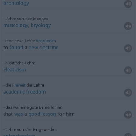
brontology
Lehre von den Moosen
muscology
,
bryology
eine neue Lehre
begründen
to
found
a
new
doctrine
eleatische Lehre
Eleaticism
die
Freiheit
der Lehre
academic
freedom
das war eine gute Lehre für ihn
that
was
a
good
lesson
for him
Lehre von den Eingeweiden