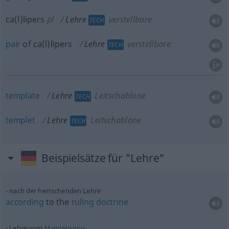
ca(l)lipers
pl
Lehre
verstellbare
TECH
pair
of ca(l)lipers
Lehre
verstellbare
TECH
template
Lehre
Leitschablone
TECH
templet
Lehre
Leitschablone
TECH
Beispielsätze für "Lehre"
nach der herrschenden Lehre
according
to the
ruling
doctrine
Lehre vom
Magnetismus