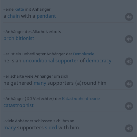
eine
Kette
mit Anhänger
a
chain
with a
pendant
Anhänger des Alkoholverbots
prohibitionist
er ist ein unbedingter Anhänger der
Demokratie
he is an
unconditional
supporter
of
democracy
er scharte viele Anhänger um sich
he gathered
many
supporters (a)round him
od
Anhänger (
Verfechter) der
Katastrophentheorie
catastrophist
viele Anhänger schlossen sich ihm an
many
supporters
sided
with him