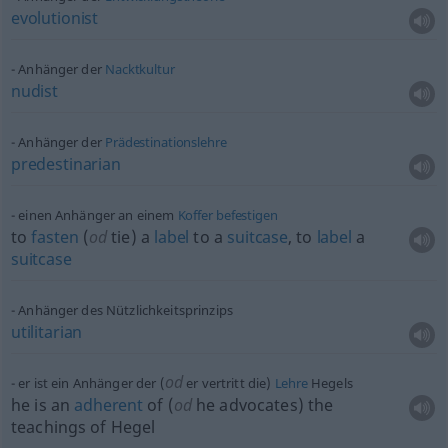
evolutionist
Anhänger der
Nacktkultur
nudist
Anhänger der
Prädestinationslehre
predestinarian
einen Anhänger an einem
Koffer
befestigen
to
fasten
(
od
tie) a
label
to a
suitcase
, to
label
a
suitcase
Anhänger des Nützlichkeitsprinzips
utilitarian
od
er ist ein Anhänger der (
er vertritt die)
Lehre
Hegels
he is an
adherent
of (
od
he advocates) the
teachings of Hegel