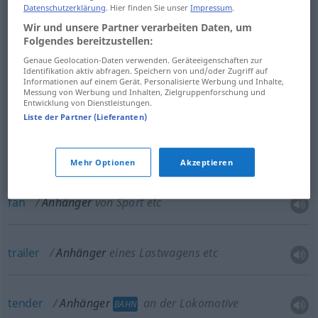
Datenschutzerklärung
. Hier finden Sie unser
Impressum
.
supporter
Anhänger
einer Partei etc
Wir und unsere Partner verarbeiten Daten, um
Folgendes bereitzustellen:
Genaue Geolocation-Daten verwenden. Geräteeigenschaften zur
Identifikation aktiv abfragen. Speichern von und/oder Zugriff auf
Informationen auf einem Gerät. Personalisierte Werbung und Inhalte,
disciple
Anhänger
Jünger
Messung von Werbung und Inhalten, Zielgruppenforschung und
Entwicklung von Dienstleistungen.
Liste der Partner (Lieferanten)
devotee
Anhänger
von Film
Mehr Optionen
Akzeptieren
buff
Anhänger
von Film
fan
Anhänger
von Sport etc
trailer
Anhänger
eines Lastwagens etc
tender
Anhänger
an der Lokomotive
BAHN