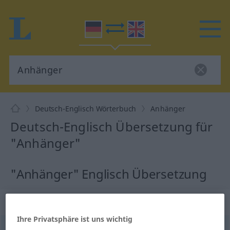
Deutsch-Englisch Wörterbuch
Anhänger
Deutsch-Englisch Übersetzung für
"Anhänger"
"Anhänger" Englisch Übersetzung
„Anhänger“
: Maskulinum
Ihre Privatsphäre ist uns wichtig
Anhänger
m
<
Anhängers
;
Anhänger
>