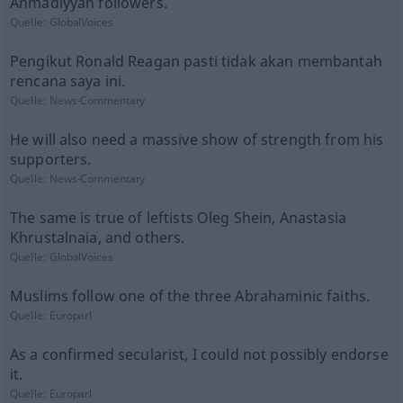
Ahmadiyyah followers.
Quelle:
GlobalVoices
Pengikut Ronald Reagan pasti tidak akan membantah
rencana saya ini.
Quelle:
News-Commentary
He will also need a massive show of strength from his
supporters.
Quelle:
News-Commentary
The same is true of leftists Oleg Shein, Anastasia
Khrustalnaia, and others.
Quelle:
GlobalVoices
Muslims follow one of the three Abrahaminic faiths.
Quelle:
Europarl
As a confirmed secularist, I could not possibly endorse
it.
Quelle:
Europarl