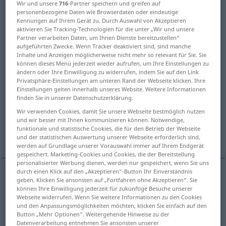
Wir und unsere
716
-Partner speichern und greifen auf
personenbezogene Daten wie Browserdaten oder eindeutige
Übersicht aller Übersetzungen
Kennungen auf Ihrem Gerät zu. Durch Auswahl von Akzeptieren
aktivieren Sie Tracking-Technologien für die unter „Wir und unsere
(Für mehr Details die Übersetzung anklicken/antippen)
Partner verarbeiten Daten, um Ihnen Dienste bereitzustellen“
aufgeführten Zwecke. Wenn Tracker deaktiviert sind, sind manche
adherent, follower, supporter
disciple
Inhalte und Anzeigen möglicherweise nicht mehr so relevant für Sie. Sie
können dieses Menü jederzeit wieder aufrufen, um Ihre Einstellungen zu
ändern oder Ihre Einwilligung zu widerrufen, indem Sie auf den Link
devotee, buff, fan
trailer
tender
Privatsphäre-Einstellungen am unteren Rand der Webseite klicken. Ihre
Einstellungen gelten innerhalb unseres Website. Weitere Informationen
finden Sie in unserer Datenschutzerklärung.
pendant, locket
tie-on label, tag
Wir verwenden Cookies, damit Sie unsere Webseite bestmöglich nutzen
und wir besser mit Ihnen kommunizieren können. Notwendige,
funktionale und statistische Cookies, die für den Betrieb der Webseite
tab
scion, graft
und der statistischen Auswertung unserer Webseite erforderlich sind,
werden auf Grundlage unserer Vorauswahl immer auf Ihrem Endgerät
gespeichert. Marketing-Cookies und Cookies, die der Bereitstellung
personalisierter Werbung dienen, werden nur gespeichert, wenn Sie uns
durch einen Klick auf den „Akzeptieren“-Button Ihr Einverständnis
geben. Klicken Sie ansonsten auf „Fortfahren ohne Akzeptieren“. Sie
adherent
Anhänger
einer Partei etc
können Ihre Einwilligung jederzeit für zukünftige Besuche unserer
Webseite widerrufen. Wenn Sie weitere Informationen zu den Cookies
und den Anpassungsmöglichkeiten möchten, klicken Sie einfach auf den
follower
Anhänger
einer Partei etc
Button „Mehr Optionen“. Weitergehende Hinweise zu der
Datenverarbeitung entnehmen Sie ansonsten unserer