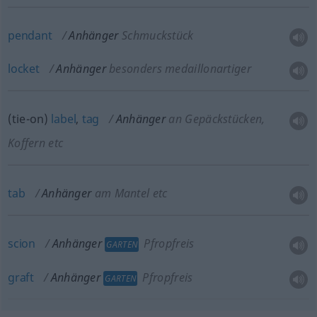
pendant
Anhänger
Schmuckstück
locket
Anhänger
besonders medaillonartiger
(tie-on)
label
,
tag
Anhänger
an Gepäckstücken,
Koffern etc
tab
Anhänger
am Mantel etc
scion
Anhänger
Pfropfreis
GARTEN
graft
Anhänger
Pfropfreis
GARTEN