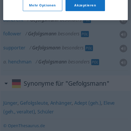
Mehr Optionen
Akzeptieren
adherent
Gefolgsmann
besonders
POL
follower
Gefolgsmann
besonders
POL
supporter
Gefolgsmann
besonders
POL
a.
henchman
Gefolgsmann
besonders
POL
Synonyme für "Gefolgsmann"
Jünger
,
Gefolgsleute
,
Anhänger
,
Adept (geh.)
,
Eleve
(geh., veraltet)
,
Schüler
© OpenThesaurus.de