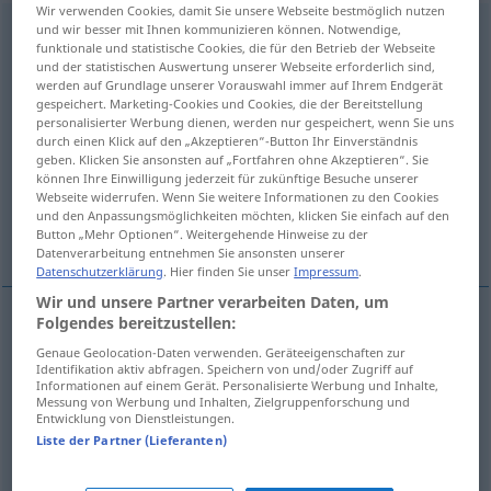
Wir verwenden Cookies, damit Sie unsere Webseite bestmöglich nutzen
Gefolgsmann
und wir besser mit Ihnen kommunizieren können. Notwendige,
m
<
Gefolgsmann(e)s
;
Gefolgsmänner
u.
funktionale und statistische Cookies, die für den Betrieb der Webseite
Gefolgsleute
>
und der statistischen Auswertung unserer Webseite erforderlich sind,
werden auf Grundlage unserer Vorauswahl immer auf Ihrem Endgerät
Übersicht aller Übersetzungen
gespeichert. Marketing-Cookies und Cookies, die der Bereitstellung
personalisierter Werbung dienen, werden nur gespeichert, wenn Sie uns
(Für mehr Details die Übersetzung anklicken/antippen)
durch einen Klick auf den „Akzeptieren“-Button Ihr Einverständnis
geben. Klicken Sie ansonsten auf „Fortfahren ohne Akzeptieren“. Sie
retainer, vassal, follower
können Ihre Einwilligung jederzeit für zukünftige Besuche unserer
Webseite widerrufen. Wenn Sie weitere Informationen zu den Cookies
und den Anpassungsmöglichkeiten möchten, klicken Sie einfach auf den
adherent, follower, supporter, henchman
Button „Mehr Optionen“. Weitergehende Hinweise zu der
Datenverarbeitung entnehmen Sie ansonsten unserer
Datenschutzerklärung
. Hier finden Sie unser
Impressum
.
Wir und unsere Partner verarbeiten Daten, um
Folgendes bereitzustellen:
retainer
Gefolgsmann
HIST
Genaue Geolocation-Daten verwenden. Geräteeigenschaften zur
Identifikation aktiv abfragen. Speichern von und/oder Zugriff auf
Informationen auf einem Gerät. Personalisierte Werbung und Inhalte,
vassal
Gefolgsmann
Messung von Werbung und Inhalten, Zielgruppenforschung und
HIST
Entwicklung von Dienstleistungen.
Liste der Partner (Lieferanten)
follower
Gefolgsmann
HIST