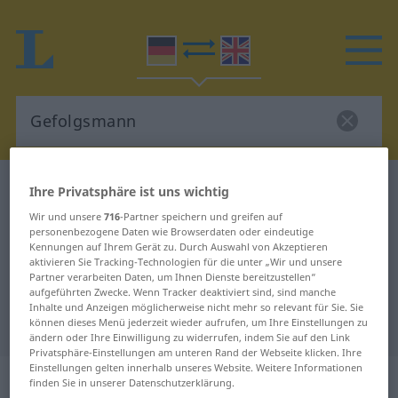
Deutsch-Englisch Wörterbuch
Gefolgsmann
Ihre Privatsphäre ist uns wichtig
Deutsch-Englisch Übersetzung für
Wir und unsere
716
-Partner speichern und greifen auf
personenbezogene Daten wie Browserdaten oder eindeutige
"Gefolgsmann"
Kennungen auf Ihrem Gerät zu. Durch Auswahl von Akzeptieren
aktivieren Sie Tracking-Technologien für die unter „Wir und unsere
Partner verarbeiten Daten, um Ihnen Dienste bereitzustellen“
aufgeführten Zwecke. Wenn Tracker deaktiviert sind, sind manche
"Gefolgsmann" Englisch
Inhalte und Anzeigen möglicherweise nicht mehr so relevant für Sie. Sie
Übersetzung
können dieses Menü jederzeit wieder aufrufen, um Ihre Einstellungen zu
ändern oder Ihre Einwilligung zu widerrufen, indem Sie auf den Link
Privatsphäre-Einstellungen am unteren Rand der Webseite klicken. Ihre
Einstellungen gelten innerhalb unseres Website. Weitere Informationen
„Gefolgsmann“
: Maskulinum
finden Sie in unserer Datenschutzerklärung.