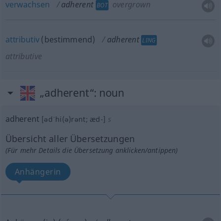
verwachsen
adherent
overgrown
BOT
attributiv
(bestimmend)
adherent
LING
attributive
„adherent“
: noun
adherent
[ədˈhi(ə)rənt; æd-]
s
Übersicht aller Übersetzungen
(Für mehr Details die Übersetzung anklicken/antippen)
Anhängerin