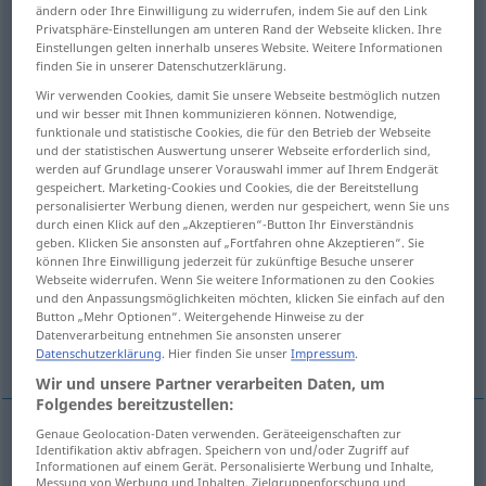
ändern oder Ihre Einwilligung zu widerrufen, indem Sie auf den Link
Privatsphäre-Einstellungen am unteren Rand der Webseite klicken. Ihre
Übersicht aller Übersetzungen
Einstellungen gelten innerhalb unseres Website. Weitere Informationen
(Für mehr Details die Übersetzung anklicken/antippen)
finden Sie in unserer Datenschutzerklärung.
Wir verwenden Cookies, damit Sie unsere Webseite bestmöglich nutzen
anklebend, anhaftend, sich anklammernd
und wir besser mit Ihnen kommunizieren können. Notwendige,
funktionale und statistische Cookies, die für den Betrieb der Webseite
und der statistischen Auswertung unserer Webseite erforderlich sind,
werden auf Grundlage unserer Vorauswahl immer auf Ihrem Endgerät
festhaltend, fest verbunden, anhänglich
gespeichert. Marketing-Cookies und Cookies, die der Bereitstellung
personalisierter Werbung dienen, werden nur gespeichert, wenn Sie uns
durch einen Klick auf den „Akzeptieren“-Button Ihr Einverständnis
verbunden, begleitend
geben. Klicken Sie ansonsten auf „Fortfahren ohne Akzeptieren“. Sie
können Ihre Einwilligung jederzeit für zukünftige Besuche unserer
Webseite widerrufen. Wenn Sie weitere Informationen zu den Cookies
adhärent, angewachsen
verwachsen
und den Anpassungsmöglichkeiten möchten, klicken Sie einfach auf den
Button „Mehr Optionen“. Weitergehende Hinweise zu der
Datenverarbeitung entnehmen Sie ansonsten unserer
attributiv bestimmend
Datenschutzerklärung
. Hier finden Sie unser
Impressum
.
Wir und unsere Partner verarbeiten Daten, um
Folgendes bereitzustellen:
Genaue Geolocation-Daten verwenden. Geräteeigenschaften zur
Identifikation aktiv abfragen. Speichern von und/oder Zugriff auf
anklebend,
anhaftend
, sich anklammernd
Informationen auf einem Gerät. Personalisierte Werbung und Inhalte,
Messung von Werbung und Inhalten, Zielgruppenforschung und