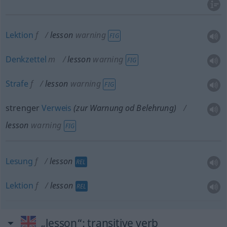
Lektion
f
lesson
warning
FIG
Denkzettel
m
lesson
warning
FIG
Strafe
f
lesson
warning
FIG
strenger
Verweis
(zur Warnung
od
Belehrung)
lesson
warning
FIG
Lesung
f
lesson
REL
Lektion
f
lesson
REL
„lesson“
: transitive verb