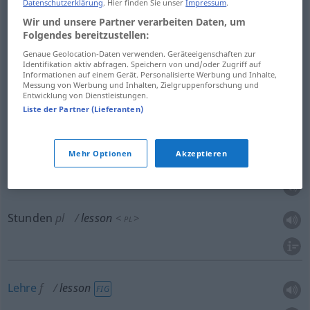
Datenschutzerklärung
. Hier finden Sie unser
Impressum
.
Übungsstück
n
lesson
exercise
Wir und unsere Partner verarbeiten Daten, um
Folgendes bereitzustellen:
Genaue Geolocation-Daten verwenden. Geräteeigenschaften zur
(Haus)Aufgabe
f
lesson
homework
Identifikation aktiv abfragen. Speichern von und/oder Zugriff auf
Informationen auf einem Gerät. Personalisierte Werbung und Inhalte,
Messung von Werbung und Inhalten, Zielgruppenforschung und
Entwicklung von Dienstleistungen.
Liste der Partner (Lieferanten)
(Lehr-, Unterrichts)Stunde
f
lesson
Mehr Optionen
Akzeptieren
Unterricht
m
lesson
<
>
PL
Stunden
pl
lesson
<
>
PL
Lehre
f
lesson
FIG