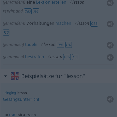
(jemandem)
eine
Lektion
erteilen
lesson
reprimand
OBS
FIG
(jemandem)
Vorhaltungen
machen
lesson
OBS
FIG
(jemanden)
tadeln
lesson
OBS
FIG
(jemanden)
bestrafen
lesson
OBS
FIG
Beispielsätze für "lesson"
singing
lesson
Gesangsunterricht
to
teach
sb
a lesson