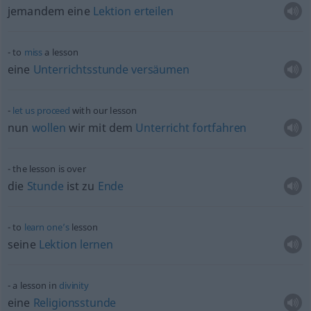
jemandem eine
Lektion
erteilen
to
miss
a lesson
eine
Unterrichtsstunde
versäumen
let
us
proceed
with our lesson
nun
wollen
wir mit dem
Unterricht
fortfahren
the lesson is over
die
Stunde
ist zu
Ende
to
learn
one’s
lesson
seine
Lektion
lernen
a lesson in
divinity
eine
Religionsstunde