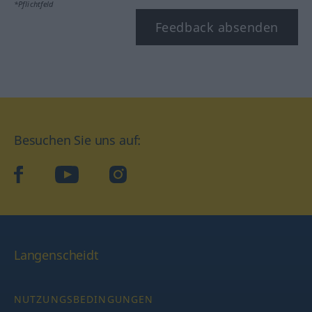
*Pflichtfeld
Feedback absenden
Besuchen Sie uns auf:
facebook
YouTube
Instagram
Langenscheidt
NUTZUNGSBEDINGUNGEN