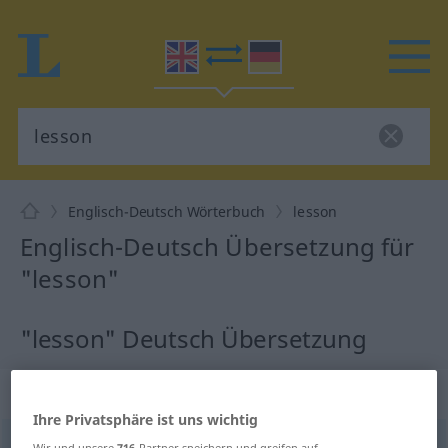
Englisch-Deutsch Wörterbuch
lesson
Englisch-Deutsch Übersetzung für
"lesson"
"lesson" Deutsch Übersetzung
„lesson“
: noun
Ihre Privatsphäre ist uns wichtig
lesson
[ˈlesn]
s
Wir und unsere
716
-Partner speichern und greifen auf