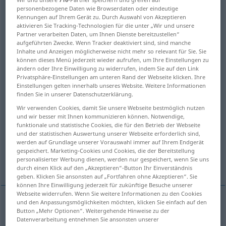
personenbezogene Daten wie Browserdaten oder eindeutige
Übersicht aller Übersetzungen
Kennungen auf Ihrem Gerät zu. Durch Auswahl von Akzeptieren
aktivieren Sie Tracking-Technologien für die unter „Wir und unsere
(Für mehr Details die Übersetzung anklicken/antippen)
Partner verarbeiten Daten, um Ihnen Dienste bereitzustellen“
aufgeführten Zwecke. Wenn Tracker deaktiviert sind, sind manche
Lektion, Übungsstück
HausAufgabe
Inhalte und Anzeigen möglicherweise nicht mehr so relevant für Sie. Sie
können dieses Menü jederzeit wieder aufrufen, um Ihre Einstellungen zu
ändern oder Ihre Einwilligung zu widerrufen, indem Sie auf den Link
Privatsphäre-Einstellungen am unteren Rand der Webseite klicken. Ihre
Lehr-, UnterrichtsStunde
Einstellungen gelten innerhalb unseres Website. Weitere Informationen
finden Sie in unserer Datenschutzerklärung.
Unterricht, Stunden
Lehre
Wir verwenden Cookies, damit Sie unsere Webseite bestmöglich nutzen
und wir besser mit Ihnen kommunizieren können. Notwendige,
funktionale und statistische Cookies, die für den Betrieb der Webseite
Lektion, Denkzettel, Strafe, strenger Verweis
und der statistischen Auswertung unserer Webseite erforderlich sind,
werden auf Grundlage unserer Vorauswahl immer auf Ihrem Endgerät
gespeichert. Marketing-Cookies und Cookies, die der Bereitstellung
personalisierter Werbung dienen, werden nur gespeichert, wenn Sie uns
Lesung, Lektion
durch einen Klick auf den „Akzeptieren“-Button Ihr Einverständnis
geben. Klicken Sie ansonsten auf „Fortfahren ohne Akzeptieren“. Sie
können Ihre Einwilligung jederzeit für zukünftige Besuche unserer
Webseite widerrufen. Wenn Sie weitere Informationen zu den Cookies
und den Anpassungsmöglichkeiten möchten, klicken Sie einfach auf den
Button „Mehr Optionen“. Weitergehende Hinweise zu der
Lektion
f
lesson
exercise
Datenverarbeitung entnehmen Sie ansonsten unserer