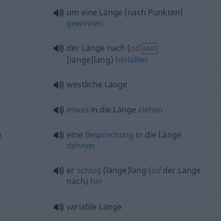
um eine Länge [nach Punkten]
gewinnen
der Länge nach (
od
UMG
[länge]lang)
hinfallen
westliche Länge
etwas
in die Länge
ziehen
n
eine
Besprechung
in die Länge
dehnen
er
schlug
(länge)lang (
od
der Länge
nach)
hin
variable Länge