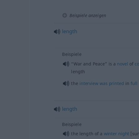
Beispiele anzeigen
length
Beispiele
“War and Peace” is a
novel
of
c
length
the
interview
was
printed
in
full
length
Beispiele
the length of a
winter
night
[su