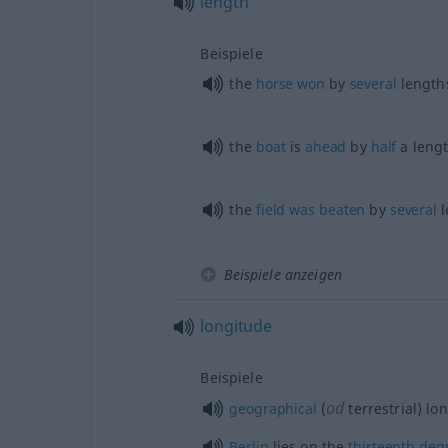
length
Beispiele
the
horse
won
by
several
length
the
boat
is
ahead
by
half
a leng
the
field
was
beaten
by
several
l
Beispiele anzeigen
longitude
Beispiele
od
geographical
(
terrestrial) lo
Berlin
lies on the
thirteenth
deg