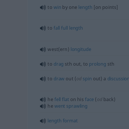
to
win
by one
length
[on points]
to
fall
full
length
west(ern)
longitude
to
drag
sth
out, to
prolong
sth
to
draw
out (
od
spin
out) a
discussio
he
fell
flat
on his
face
(
od
back)
he
went
sprawling
length
format