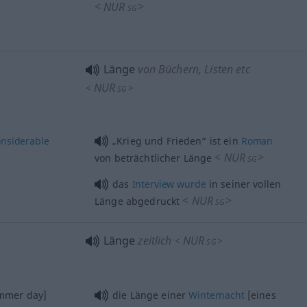
<
NUR
>
SG
Länge
von Büchern, Listen etc
NUR
<
>
SG
onsiderable
„Krieg und Frieden“ ist ein
Roman
<
NUR
>
von beträchtlicher Länge
SG
das
Interview
wurde
in seiner vollen
<
NUR
>
Länge abgedruckt
SG
Länge
zeitlich
NUR
<
>
SG
mmer day]
die Länge einer
Winternacht
[eines