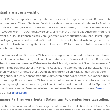
atsphäre ist uns wichtig
sere
716
-Partner speichern und greifen auf personenbezogene Daten wie Browserdat
tippen)
Kennungen auf Ihrem Gerät zu. Durch Auswahl von Akzeptieren aktivieren Sie Trackin
n für die unter „Wir und unsere Partner verarbeiten Daten, um Ihnen Dienste bereitz
length
length
longitude
n Zwecke. Wenn Tracker deaktiviert sind, sind manche Inhalte und Anzeigen mögliche
evant für Sie. Sie können dieses Menü jederzeit wieder aufrufen, um Ihre Einstellung
inwilligung zu widerrufen, indem Sie auf den Link Privatsphäre-Einstellungen am unt
cken. Ihre Einstellungen gelten innerhalb unseres Website. Weitere Informationen fin
dull passage, longueur
enschutzerklärung.
en Cookies, damit Sie unsere Webseite bestmöglich nutzen und wir besser mit Ihnen
en können. Notwendige, funktionale und statistische Cookies, die für den Betrieb d
ischen Auswertung unserer Webseite erforderlich sind, werden auf Grundlage unserer
Länge
räumlich
NUR
<
>
hrem Endgerät gespeichert. Marketing-Cookies und Cookies, die der Bereitstellung per
SG
nen, werden nur gespeichert, wenn Sie uns durch einen Klick auf den „Akzeptieren“-
nis geben. Klicken Sie ansonsten auf „Fortfahren ohne Akzeptieren“. Sie können Ihre 
ür zukünftige Besuche unserer Webseite widerrufen. Wenn Sie weitere Informationen 
assungsmöglichkeiten möchten, klicken Sie einfach auf den Button „Mehr Optionen“
die Länge einer
Straße
[Strecke]
de Hinweise zu der Datenverarbeitung entnehmen Sie ansonsten unserer
Datenschut
<
NUR
>
 Sie unser
Impressum
.
SG
unsere Partner verarbeiten Daten, um Folgendes bereitzustellen:
od
gth (
long)
ein
Fluss
von 100
km
Länge
ocation-Daten verwenden. Geräteeigenschaften zur Identifikation aktiv abfragen. Sp
<
NUR
>
od
gth (
long)
SG
griff auf Informationen auf einem Gerät. Personalisierte Werbung und Inhalte, Mes