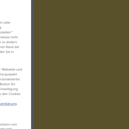
en oder
g-
ustellen“
rweise nicht
en zu ändern
eren Rand der
den Sie in
er Webseite und
 Vorauswahl
sonalisierter
Button Ihr
Einwilligung
zu den Cookies
.
zerklärung
.
eichern von
sung von