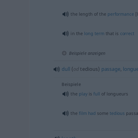
the length of the
performance
[
in the
long
term
that is
correct
Beispiele anzeigen
dull
(
od
tedious)
passage
,
longu
Beispiele
the
play
is
full
of longueurs
the
film
had
some
tedious
passa