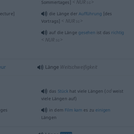
<
NUR
>
Sommertages]
SG
lecture]
die Länge der
Aufführung
[des
<
NUR
>
Vortrags]
SG
auf die Länge
gesehen
ist das
richtig
<
NUR
>
SG
eur
Länge
Weitschweifigkeit
od
das
Stück
hat viele Längen (
weist
viele Längen auf)
ges
in dem
Film
kam
es zu
einigen
Längen