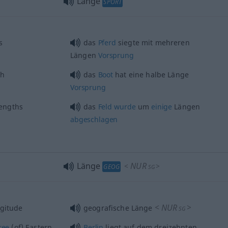
Länge
SPORT
s
das
Pferd
siegte mit mehreren
Längen
Vorsprung
th
das
Boot
hat eine halbe Länge
Vorsprung
engths
das
Feld
wurde
um
einige
Längen
abgeschlagen
Länge
NUR
<
>
GEOG
SG
<
NUR
>
ngitude
geografische Länge
SG
ree
(of) Eastern
Berlin
liegt auf dem dreizehnten