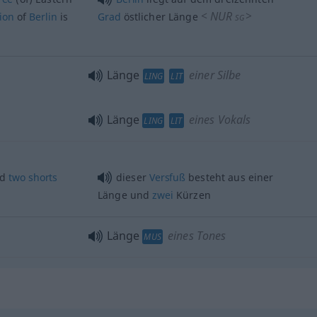
<
NUR
>
tion
of
Berlin
is
Grad
östlicher Länge
SG
Länge
einer Silbe
LING
LIT
Länge
eines Vokals
LING
LIT
nd
two
shorts
dieser
Versfuß
besteht aus einer
Länge und
zwei
Kürzen
Länge
eines Tones
MUS