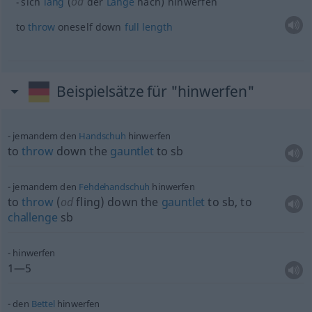
od
sich
lang
(
der
Länge
nach) hinwerfen
to
throw
oneself down
full
length
Beispielsätze für "hinwerfen"
jemandem den
Handschuh
hinwerfen
to
throw
down the
gauntlet
to
sb
jemandem den
Fehdehandschuh
hinwerfen
to
throw
(
od
fling) down the
gauntlet
to
sb
, to
challenge
sb
hinwerfen
1—5
den
Bettel
hinwerfen