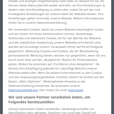
Inhalte und Anzeigen möglicherweise nicht mehr so relevant für Sie. Sie
können dieses Menü jederzeit wieder aufrufen, um Ihre Einstellungen zu
Übersicht aller Übersetzungen
ändern oder Ihre Einwilligung zu widerrufen, indem Sie auf den Link
Privatsphäre-Einstellungen am unteren Rand der Webseite klicken. Ihre
(Für mehr Details die Übersetzung anklicken/antippen)
Einstellungen gelten innerhalb unseres Website. Weitere Informationen
finden Sie in unserer Datenschutzerklärung.
over, chuck
drop
throw down
Wir verwenden Cookies, damit Sie unsere Webseite bestmöglich nutzen
und wir besser mit Ihnen kommunizieren können. Notwendige,
funktionale und statistische Cookies, die für den Betrieb der Webseite
chuck in
und der statistischen Auswertung unserer Webseite erforderlich sind,
werden auf Grundlage unserer Vorauswahl immer auf Ihrem Endgerät
gespeichert. Marketing-Cookies und Cookies, die der Bereitstellung
say casually, drop into the conversation
personalisierter Werbung dienen, werden nur gespeichert, wenn Sie uns
durch einen Klick auf den „Akzeptieren“-Button Ihr Einverständnis
geben. Klicken Sie ansonsten auf „Fortfahren ohne Akzeptieren“. Sie
dash off
können Ihre Einwilligung jederzeit für zukünftige Besuche unserer
Webseite widerrufen. Wenn Sie weitere Informationen zu den Cookies
und den Anpassungsmöglichkeiten möchten, klicken Sie einfach auf den
Button „Mehr Optionen“. Weitergehende Hinweise zu der
Datenverarbeitung entnehmen Sie ansonsten unserer
Datenschutzerklärung
. Hier finden Sie unser
Impressum
.
throw
(
sth
)
(over),
chuck
(
sth
)
(over)
hinwerfen
Wir und unsere Partner verarbeiten Daten, um
Folgendes bereitzustellen:
schleudern
Genaue Geolocation-Daten verwenden. Geräteeigenschaften zur
Identifikation aktiv abfragen. Speichern von und/oder Zugriff auf