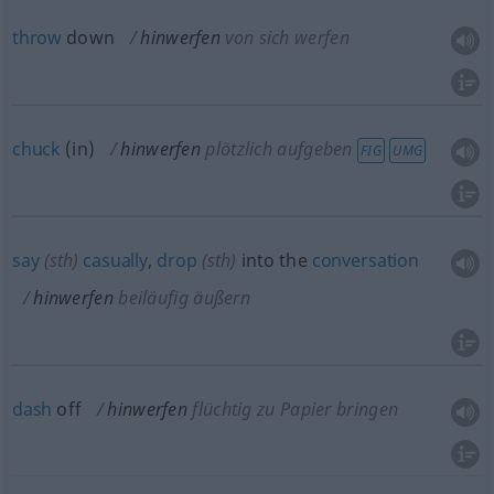
throw
down
hinwerfen
von sich werfen
chuck
(in)
hinwerfen
plötzlich aufgeben
FIG
UMG
say
(
sth
)
casually
,
drop
(
sth
)
into the
conversation
hinwerfen
beiläufig äußern
dash
off
hinwerfen
flüchtig zu Papier bringen