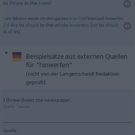
to
throw
in the
towel
od
am liebsten würde ich den ganzen
Kram
(
Krempel) hinwerfen
I’d
like
to
chuck
in the
whole
business
(
od
to
chuck
it
all
in)
Beispielsätze aus externen Quellen
für "hinwerfen"
(nicht von der Langenscheidt Redaktion
geprüft)
I threw down the newspaper.
Quelle:
Tatoeba
Quelle