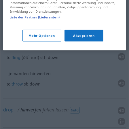
Informationen auf einem Gerät. Personalisierte Werbung und Inhalte,
Messung von Werbung und Inhalten, Zielgruppenforschung und
Entwicklung von Dienstleistungen.
Beispiele
Liste der Partner (Lieferanten)
etwas
(auf den Boden) hinwerfen
to
throw
sth
down
Mehr Optionen
Akzeptieren
etwas
(auf den Boden) hinwerfen
mit Wucht
od
to
fling
(
hurl)
sth
down
jemanden hinwerfen
to
throw
sb
down
drop
hinwerfen
fallen lassen
UMG