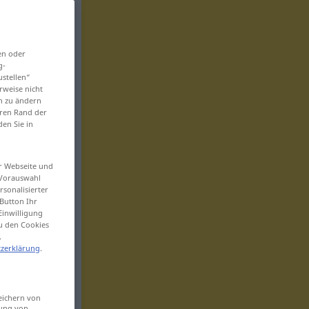
en oder
g-
ustellen“
rweise nicht
en zu ändern
eren Rand der
den Sie in
er Webseite und
 Vorauswahl
sonalisierter
Button Ihr
Einwilligung
zu den Cookies
.
zerklärung
.
eichern von
sung von