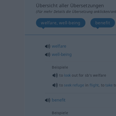
Übersicht aller Übersetzungen
(Für mehr Details die Übersetzung anklicken/an
welfare, well-being
benefit
welfare
well-being
Beispiele
to
look
out for sb’s welfare
to
seek
refuge
in
flight
, to
take
t
benefit
Beispiele