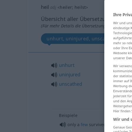
heil
adj
<
heiler
;
heilst
>
Ihre Priv
Übersicht aller Übersetzungen
Wir und un
(Für mehr Details die Übersetzung anklicken/an
eindeutige 
Technologie
unhurt, uninjured, unscathed
aufgeführte
mehr so rel
oder Ihre E
Webseite kli
unserer Dat
unhurt
Wir verwend
kommunizier
uninjured
der statist
immer auf I
unscathed
Werbung die
Einverständ
jederzeit f
und den Anp
Weitergehen
Hier finden
Beispiele
Wir und 
only a
few
survived the
disaster
Genaue Geol
und/oder Zu