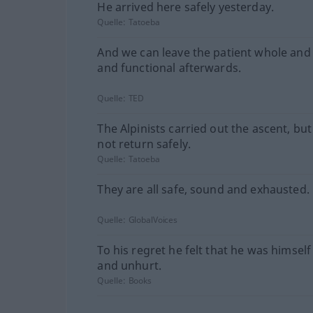
He arrived here safely yesterday.
Quelle:
Tatoeba
And we can leave the patient whole and 
and functional afterwards.
Quelle:
TED
The Alpinists carried out the ascent, but
not return safely.
Quelle:
Tatoeba
They are all safe, sound and exhausted.
Quelle:
GlobalVoices
To his regret he felt that he was himsel
and unhurt.
Quelle:
Books