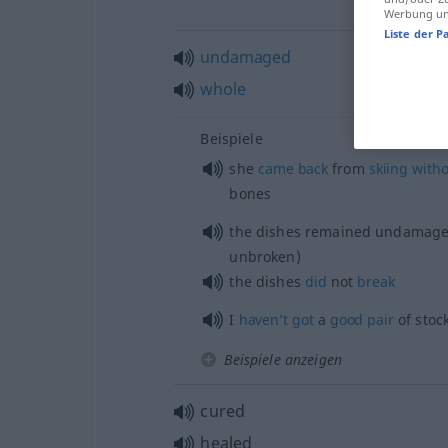
Werbung und
Liste der P
undamaged
whole
Beispiele
she
came
back
from
skiing
witho
bones
the dishes remained undamage
unbroken)
the dishes
did
not
break
I
haven’t
got
a
good
pair
of stoc
Beispiele anzeigen
cured
healed