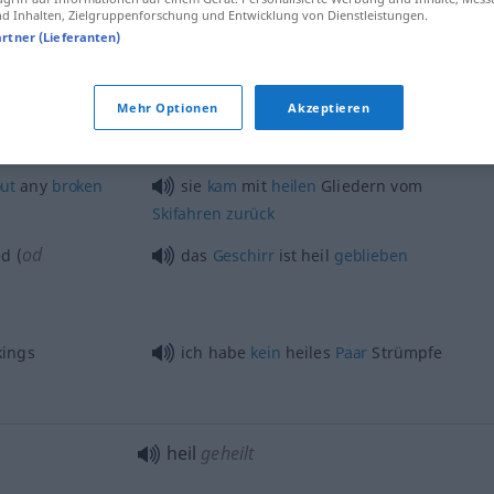
 Inhalten, Zielgruppenforschung und Entwicklung von Dienstleistungen.
artner (Lieferanten)
heil
ganz, nicht kaputt
Mehr Optionen
Akzeptieren
ut
any
broken
sie
kam
mit
heilen
Gliedern vom
Skifahren
zurück
od
d (
das
Geschirr
ist heil
geblieben
kings
ich habe
kein
heiles
Paar
Strümpfe
heil
geheilt