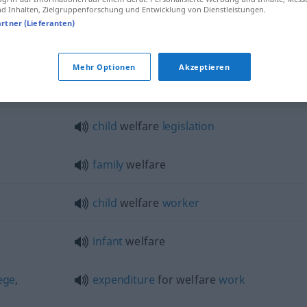
 Inhalten, Zielgruppenforschung und Entwicklung von Dienstleistungen.
artner (Lieferanten)
Mehr Optionen
Akzeptieren
welfare
work
for the
unemployed
child
welfare
legislation
family
welfare
child
welfare
worker
infant
welfare
ege
,
expenditure
for welfare
work