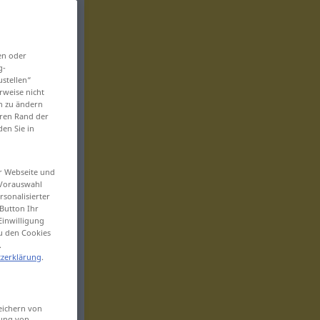
en oder
g-
ustellen“
rweise nicht
en zu ändern
eren Rand der
den Sie in
er Webseite und
 Vorauswahl
sonalisierter
Button Ihr
Einwilligung
zu den Cookies
.
zerklärung
.
eichern von
sung von