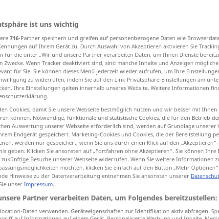
atsphäre ist uns wichtig
sere
716
-Partner speichern und greifen auf personenbezogene Daten wie Browserdat
tippen)
Kennungen auf Ihrem Gerät zu. Durch Auswahl von Akzeptieren aktivieren Sie Trackin
n für die unter „Wir und unsere Partner verarbeiten Daten, um Ihnen Dienste bereitz
n Zwecke. Wenn Tracker deaktiviert sind, sind manche Inhalte und Anzeigen mögliche
evant für Sie. Sie können dieses Menü jederzeit wieder aufrufen, um Ihre Einstellung
inwilligung zu widerrufen, indem Sie auf den Link Privatsphäre-Einstellungen am unt
cken. Ihre Einstellungen gelten innerhalb unseres Website. Weitere Informationen fin
enschutzerklärung.
m
welfare
en Cookies, damit Sie unsere Webseite bestmöglich nutzen und wir besser mit Ihnen
en können. Notwendige, funktionale und statistische Cookies, die für den Betrieb d
ischen Auswertung unserer Webseite erforderlich sind, werden auf Grundlage unserer
welfare
hrem Endgerät gespeichert. Marketing-Cookies und Cookies, die der Bereitstellung per
SOZIOL
nen, werden nur gespeichert, wenn Sie uns durch einen Klick auf den „Akzeptieren“-
nis geben. Klicken Sie ansonsten auf „Fortfahren ohne Akzeptieren“. Sie können Ihre 
ür zukünftige Besuche unserer Webseite widerrufen. Wenn Sie weitere Informationen 
assungsmöglichkeiten möchten, klicken Sie einfach auf den Button „Mehr Optionen“
public
welfare
de Hinweise zu der Datenverarbeitung entnehmen Sie ansonsten unserer
Datenschut
 Sie unser
Impressum
.
social
welfare
unsere Partner verarbeiten Daten, um Folgendes bereitzustellen:
ocation-Daten verwenden. Geräteeigenschaften zur Identifikation aktiv abfragen. Sp
to be on welfare
US
griff auf Informationen auf einem Gerät. Personalisierte Werbung und Inhalte, Mes