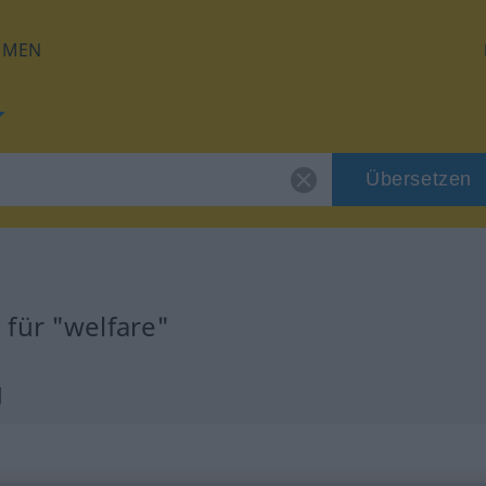
HMEN
Übersetzen
für "welfare"
g