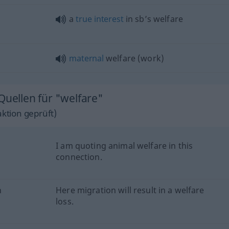
a
true
interest
in sb’s welfare
maternal
welfare (work)
Quellen für "welfare"
ktion geprüft)
I am quoting animal welfare in this
connection.
n
Here migration will result in a welfare
loss.