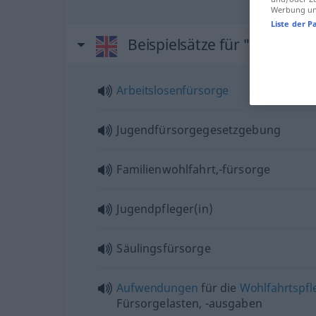
Werbung und
Liste der P
Beispielsätze für "welfare"
Arbeitslosenfürsorge
Jugendfürsorgegesetzgebung
Familienwohlfahrt,-fürsorge
Jugendpfleger(in)
Säulingsfürsorge
Aufwendungen
für die
Wohlfahrtspfl
Fürsorgelasten, -ausgaben