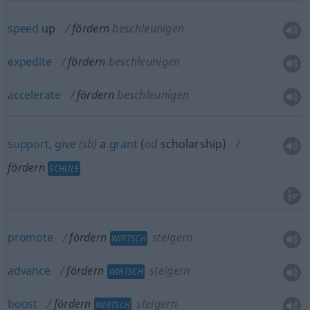
speed
up
fördern
beschleunigen
expedite
fördern
beschleunigen
accelerate
fördern
beschleunigen
support
,
give
(
sb
)
a
grant
(
od
scholarship)
fördern
SCHULE
promote
fördern
steigern
WIRTSCH
advance
fördern
steigern
WIRTSCH
boost
fördern
steigern
WIRTSCH