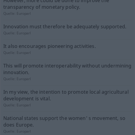
However, more could be done to improve the
transparency of monetary policy.
Quelle:
Europarl
Innovation must therefore be adequately supported.
Quelle:
Europarl
It also encourages pioneering activities.
Quelle:
Europarl
This will promote interoperability without undermining
innovation.
Quelle:
Europarl
In my view, the intention to promote local agricultural
development is vital.
Quelle:
Europarl
National states support the women' s movement, so
does Europe.
Quelle:
Europarl