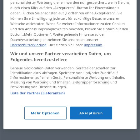
personalisierter Werbung dienen, werden nur gespeichert, wenn Sie uns
durch einen Klick auf den „Akzeptieren“-Button Ihr Einverständnis
be favorable [favourable to, be advantageous
geben. Klicken Sie ansonsten auf „Fortfahren ohne Akzeptieren“. Sie
to, promote...
können Ihre Einwilligung jederzeit für zukünftige Besuche unserer
Webseite widerrufen. Wenn Sie weitere Informationen zu den Cookies
und den Anpassungsmöglichkeiten möchten, klicken Sie einfach auf den
Weitere Übersetzungen...
Button „Mehr Optionen“. Weitergehende Hinweise zu der
Datenverarbeitung entnehmen Sie ansonsten unserer
Datenschutzerklärung
. Hier finden Sie unser
Impressum
.
Wir und unsere Partner verarbeiten Daten, um
Folgendes bereitzustellen:
further
fördern
voranbringen
Genaue Geolocation-Daten verwenden. Geräteeigenschaften zur
Identifikation aktiv abfragen. Speichern von und/oder Zugriff auf
Informationen auf einem Gerät. Personalisierte Werbung und Inhalte,
promote
fördern
voranbringen
Messung von Werbung und Inhalten, Zielgruppenforschung und
Entwicklung von Dienstleistungen.
Liste der Partner (Lieferanten)
advance
fördern
voranbringen
forward
fördern
voranbringen
Mehr Optionen
Akzeptieren