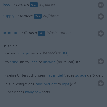
feed
fördern
zuführen
TECH
supply
fördern
zuführen
TECH
promote
fördern
Wachstum etc
BIOL
Beispiele
besonders
etwas
zutage
fördern
FIG
od
to
bring
sth
to
light
, to
unearth
(
reveal)
sth
seine Untersuchungen
haben
viel
Neues
zutage
gefördert
od
his investigations
have
brought
to
light
(
unearthed)
many
new
facts