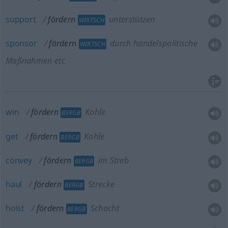
support
fördern
unterstützen
WIRTSCH
sponsor
fördern
durch handelspolitische
WIRTSCH
Maßnahmen etc
win
fördern
Kohle
BERGB
get
fördern
Kohle
BERGB
convey
fördern
im Streb
BERGB
haul
fördern
Strecke
BERGB
hoist
fördern
Schacht
BERGB