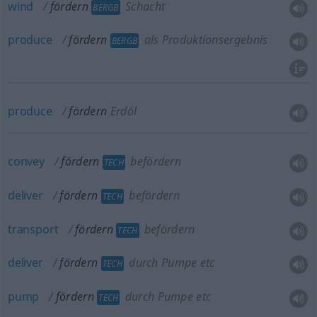
wind
fördern
Schacht
BERGB
produce
fördern
als Produktionsergebnis
BERGB
produce
fördern
Erdöl
convey
fördern
befördern
TECH
deliver
fördern
befördern
TECH
transport
fördern
befördern
TECH
deliver
fördern
durch Pumpe etc
TECH
pump
fördern
durch Pumpe etc
TECH