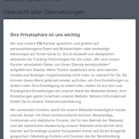
Übersicht aller Übersetzungen
(Für mehr Details die Übersetzung anklicken/antippen)
further, promote, advance, forward
Ihre Privatsphäre ist uns wichtig
Wir und unsere
716
-Partner speichern und greifen auf
support, aid, assist
encourage
personenbezogene Daten wie Browserdaten oder eindeutige
Kennungen auf Ihrem Gerät zu. Durch Auswahl von Akzeptieren
aktivieren Sie Tracking-Technologien für die unter „Wir und unsere
Partner verarbeiten Daten, um Ihnen Dienste bereitzustellen“
cultivate, develop, foster
aufgeführten Zwecke. Wenn Tracker deaktiviert sind, sind manche
Inhalte und Anzeigen möglicherweise nicht mehr so relevant für Sie. Sie
können dieses Menü jederzeit wieder aufrufen, um Ihre Einstellungen zu
patronize, support, sponsor
ändern oder Ihre Einwilligung zu widerrufen, indem Sie auf den Link
Privatsphäre-Einstellungen am unteren Rand der Webseite klicken. Ihre
Einstellungen gelten innerhalb unseres Website. Weitere Informationen
advocate, subscribe to
finden Sie in unserer Datenschutzerklärung.
Wir verwenden Cookies, damit Sie unsere Webseite bestmöglich nutzen
und wir besser mit Ihnen kommunizieren können. Notwendige,
promote, stimulate
improve, promote
funktionale und statistische Cookies, die für den Betrieb der Webseite
und der statistischen Auswertung unserer Webseite erforderlich sind,
werden auf Grundlage unserer Vorauswahl immer auf Ihrem Endgerät
speed up, expedite, accelerate
gespeichert. Marketing-Cookies und Cookies, die der Bereitstellung