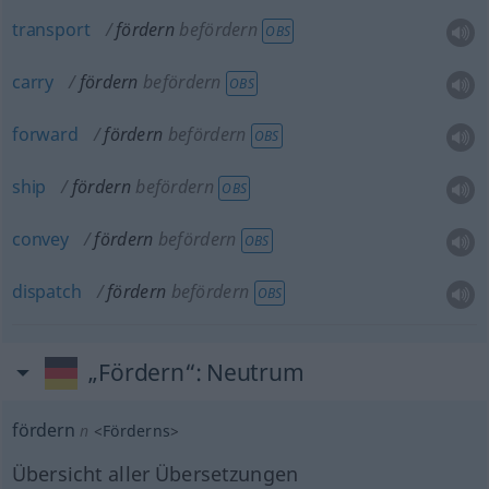
transport
fördern
befördern
OBS
carry
fördern
befördern
OBS
forward
fördern
befördern
OBS
ship
fördern
befördern
OBS
convey
fördern
befördern
OBS
dispatch
fördern
befördern
OBS
„Fördern“
: Neutrum
fördern
n
<
Förderns
>
Übersicht aller Übersetzungen