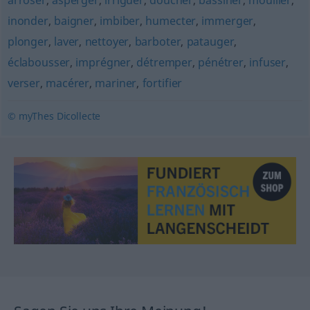
arroser
,
asperger
,
irriguer
,
doucher
,
bassiner
,
mouiller
,
inonder
,
baigner
,
imbiber
,
humecter
,
immerger
,
plonger
,
laver
,
nettoyer
,
barboter
,
patauger
,
éclabousser
,
imprégner
,
détremper
,
pénétrer
,
infuser
,
verser
,
macérer
,
mariner
,
fortifier
© myThes Dicollecte