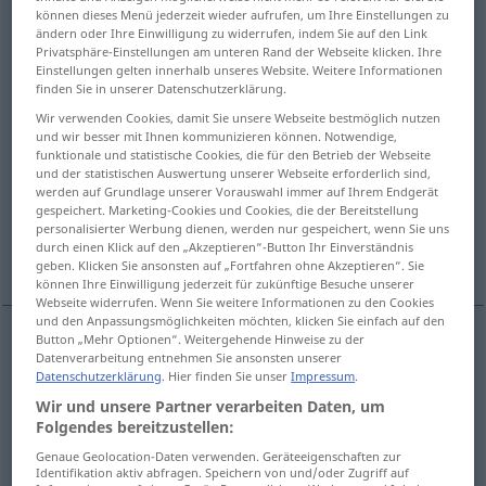
können dieses Menü jederzeit wieder aufrufen, um Ihre Einstellungen zu
ändern oder Ihre Einwilligung zu widerrufen, indem Sie auf den Link
Übersicht aller Übersetzungen
Privatsphäre-Einstellungen am unteren Rand der Webseite klicken. Ihre
(Für mehr Details die Übersetzung anklicken/antippen)
Einstellungen gelten innerhalb unseres Website. Weitere Informationen
finden Sie in unserer Datenschutzerklärung.
durchnässen, eintauchen, tränken, tunken,
Wir verwenden Cookies, damit Sie unsere Webseite bestmöglich nutzen
einlegen
und wir besser mit Ihnen kommunizieren können. Notwendige,
funktionale und statistische Cookies, die für den Betrieb der Webseite
und der statistischen Auswertung unserer Webseite erforderlich sind,
werden auf Grundlage unserer Vorauswahl immer auf Ihrem Endgerät
härten, vorspannen, abschrecken
gespeichert. Marketing-Cookies und Cookies, die der Bereitstellung
personalisierter Werbung dienen, werden nur gespeichert, wenn Sie uns
durch einen Klick auf den „Akzeptieren“-Button Ihr Einverständnis
ziehen lassen
geben. Klicken Sie ansonsten auf „Fortfahren ohne Akzeptieren“. Sie
können Ihre Einwilligung jederzeit für zukünftige Besuche unserer
Webseite widerrufen. Wenn Sie weitere Informationen zu den Cookies
und den Anpassungsmöglichkeiten möchten, klicken Sie einfach auf den
Button „Mehr Optionen“. Weitergehende Hinweise zu der
Datenverarbeitung entnehmen Sie ansonsten unserer
durchnässen
tremper
vêtements
Datenschutzerklärung
. Hier finden Sie unser
Impressum
.
Wir und unsere Partner verarbeiten Daten, um
eintauchen
tremper
pieds, éponge
Folgendes bereitzustellen:
Genaue Geolocation-Daten verwenden. Geräteeigenschaften zur
tränken
tremper
éponge, chiffon
Identifikation aktiv abfragen. Speichern von und/oder Zugriff auf