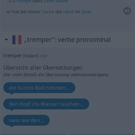
il
a
trempé
dans
cette
affaire
er hat bei dieser
Sache
die
Hand
im
Spiel
„tremper“
: verbe pronominal
tremper
[tʀɑ̃pe]
v/pr
Übersicht aller Übersetzungen
(Für mehr Details die Übersetzung anklicken/antippen)
ein kurzes Bad nehmen...
den Kopf ins Wasser tauchen...
nass werden...