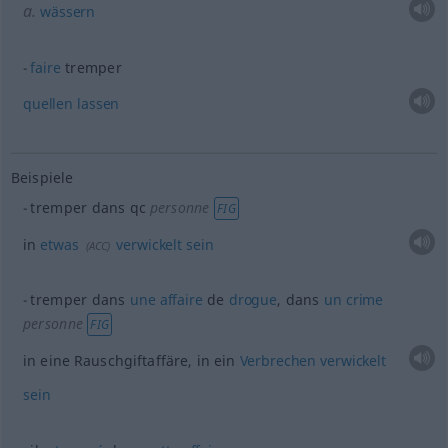
a.
wässern
faire
tremper
quellen
lassen
Beispiele
tremper dans
qc
personne
FIG
in
etwas
verwickelt
sein
(
ACC
)
tremper dans
une
affaire
de
drogue
, dans
un
crime
personne
FIG
in eine Rauschgiftaffäre, in ein
Verbrechen
verwickelt
sein