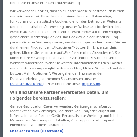
finden Sie in unserer Datenschutzerklärung.
Übersicht aller Übersetzungen
Wir verwenden Cookies, damit Sie unsere Webseite bestmöglich nutzen
und wir besser mit Ihnen kommunizieren können. Notwendige,
(Für mehr Details die Übersetzung anklicken/antippen)
funktionale und statistische Cookies, die für den Betrieb der Webseite
und der statistischen Auswertung unserer Webseite erforderlich sind,
Vogelfeder
Feder
werden auf Grundlage unserer Vorauswahl immer auf Ihrem Endgerät
gespeichert. Marketing-Cookies und Cookies, die der Bereitstellung
personalisierter Werbung dienen, werden nur gespeichert, wenn Sie uns
durch einen Klick auf den „Akzeptieren“-Button Ihr Einverständnis
geben. Klicken Sie ansonsten auf „Fortfahren ohne Akzeptieren“. Sie
können Ihre Einwilligung jederzeit für zukünftige Besuche unserer
(Vogel)Feder
f
plume
Webseite widerrufen. Wenn Sie weitere Informationen zu den Cookies
und den Anpassungsmöglichkeiten möchten, klicken Sie einfach auf den
Button „Mehr Optionen“. Weitergehende Hinweise zu der
poids
adjt
m
poids
→ siehe „
“
Datenverarbeitung entnehmen Sie ansonsten unserer
SPORT
Datenschutzerklärung
. Hier finden Sie unser
Impressum
.
Wir und unsere Partner verarbeiten Daten, um
Folgendes bereitzustellen:
Genaue Geolocation-Daten verwenden. Geräteeigenschaften zur
(Schreib-, Zeichen)Feder
f
plume
Identifikation aktiv abfragen. Speichern von und/oder Zugriff auf
Informationen auf einem Gerät. Personalisierte Werbung und Inhalte,
Messung von Werbung und Inhalten, Zielgruppenforschung und
Entwicklung von Dienstleistungen.
Liste der Partner (Lieferanten)