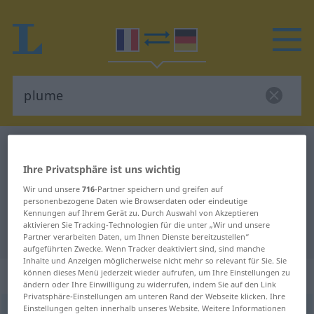
Französisch-Deutsch Wörterbuch
plume
Französisch-Deutsch Übersetzung
Ihre Privatsphäre ist uns wichtig
Wir und unsere
716
-Partner speichern und greifen auf
für "plume"
personenbezogene Daten wie Browserdaten oder eindeutige
Kennungen auf Ihrem Gerät zu. Durch Auswahl von Akzeptieren
aktivieren Sie Tracking-Technologien für die unter „Wir und unsere
"plume" Deutsch Übersetzung
Partner verarbeiten Daten, um Ihnen Dienste bereitzustellen“
aufgeführten Zwecke. Wenn Tracker deaktiviert sind, sind manche
Inhalte und Anzeigen möglicherweise nicht mehr so relevant für Sie. Sie
„plume“
: féminin
können dieses Menü jederzeit wieder aufrufen, um Ihre Einstellungen zu
ändern oder Ihre Einwilligung zu widerrufen, indem Sie auf den Link
Privatsphäre-Einstellungen am unteren Rand der Webseite klicken. Ihre
Einstellungen gelten innerhalb unseres Website. Weitere Informationen
plume
[plym]
f