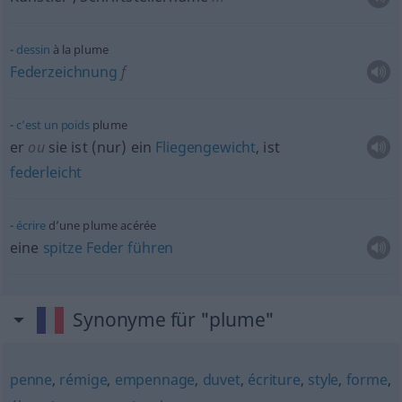
dessin
à la plume
Federzeichnung
f
c’est
un
poids
plume
er
ou
sie ist (nur) ein
Fliegengewicht
, ist
federleicht
écrire
d’une plume acérée
eine
spitze
Feder
führen
Synonyme für "plume"
penne
,
rémige
,
empennage
,
duvet
,
écriture
,
style
,
forme
,