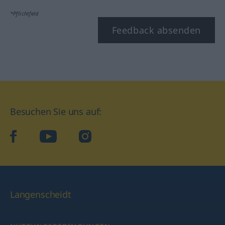
*Pflichtfeld
Feedback absenden
Besuchen Sie uns auf:
facebook
YouTube
Instagram
Langenscheidt