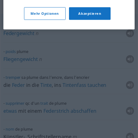
Beispielsätze für "plume"
Mehr Optionen
Akzeptieren
poids
plume
Federgewicht
n
poids
plume
Fliegengewicht
n
tremper
sa plume dans l’encre, dans l’encrier
die
Feder
in die
Tinte
, ins
Tintenfass
tauchen
supprimer
qc
d’un
trait
de plume
etwas
mit einem
Federstrich
abschaffen
nom
de plume
Künstler-, Schriftstellername
m