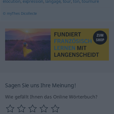
élocution
,
expression
,
langage
,
tour
,
ton
,
tournure
© myThes Dicollecte
Sagen Sie uns Ihre Meinung!
Wie gefällt Ihnen das Online Wörterbuch?