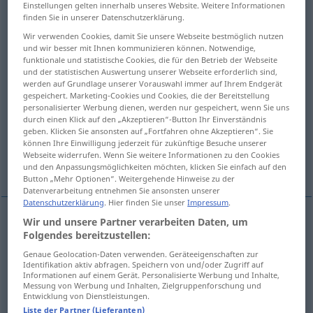
Einstellungen gelten innerhalb unseres Website. Weitere Informationen
finden Sie in unserer Datenschutzerklärung.
Übersicht aller Übersetzungen
Wir verwenden Cookies, damit Sie unsere Webseite bestmöglich nutzen
(Für mehr Details die Übersetzung anklicken/antippen)
und wir besser mit Ihnen kommunizieren können. Notwendige,
funktionale und statistische Cookies, die für den Betrieb der Webseite
reinigen, säubern, sauber machen, putzen,
und der statistischen Auswertung unserer Webseite erforderlich sind,
werden auf Grundlage unserer Vorauswahl immer auf Ihrem Endgerät
ausmisten
gespeichert. Marketing-Cookies und Cookies, die der Bereitstellung
personalisierter Werbung dienen, werden nur gespeichert, wenn Sie uns
durch einen Klick auf den „Akzeptieren“-Button Ihr Einverständnis
säubern
ausräumen
ausputzen
geben. Klicken Sie ansonsten auf „Fortfahren ohne Akzeptieren“. Sie
können Ihre Einwilligung jederzeit für zukünftige Besuche unserer
Webseite widerrufen. Wenn Sie weitere Informationen zu den Cookies
Weitere Beispiele...
und den Anpassungsmöglichkeiten möchten, klicken Sie einfach auf den
Button „Mehr Optionen“. Weitergehende Hinweise zu der
Datenverarbeitung entnehmen Sie ansonsten unserer
Datenschutzerklärung
. Hier finden Sie unser
Impressum
.
Wir und unsere Partner verarbeiten Daten, um
Folgendes bereitzustellen:
reinigen
nettoyer
Genaue Geolocation-Daten verwenden. Geräteeigenschaften zur
Identifikation aktiv abfragen. Speichern von und/oder Zugriff auf
säubern
nettoyer
Informationen auf einem Gerät. Personalisierte Werbung und Inhalte,
Messung von Werbung und Inhalten, Zielgruppenforschung und
Entwicklung von Dienstleistungen.
sauber
machen
nettoyer
Liste der Partner (Lieferanten)