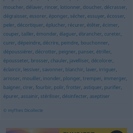
moucher
,
délaver
,
rincer
,
lotionner
,
doucher
,
décrasser
,
dégraisser
,
essorer
,
éponger
,
sécher
,
essuyer
,
écosser
,
peler
,
décortiquer
,
éplucher
,
récurer
,
étêter
,
écimer
,
couper
,
tailler
,
émonder
,
élaguer
,
ébrancher
,
cureter
,
curer
,
dépeindre
,
décrire
,
peindre
,
bouchonner
,
dépoussiérer
,
décrotter
,
peigner
,
panser
,
étriller
,
épousseter
,
brosser
,
chauler
,
javelliser
,
décolorer
,
éclaircir
,
lessiver
,
savonner
,
blanchir
,
laver
,
irriguer
,
arroser
,
mouiller
,
inonder
,
plonger
,
tremper
,
immerger
,
baigner
,
cirer
,
fourbir
,
polir
,
frotter
,
astiquer
,
purifier
,
épurer
,
assainir
,
stériliser
,
désinfecter
,
aseptiser
© myThes Dicollecte