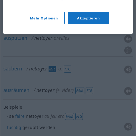
putzen
nettoyer
Mehr Optionen
Akzeptieren
ausmisten
nettoyer
étable
ausputzen
nettoyer
oreilles
säubern
nettoyer
a.
MIL
FIG
ausräumen
nettoyer
(≈ vider)
FAM
FIG
Beispiele
se
faire
nettoyer
au jeu etc
FAM
FIG
tüchtig
gerupft werden