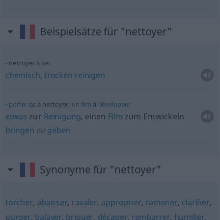
Beispielsätze für "nettoyer"
nettoyer à
sec
chemisch
,
trocken
reinigen
porter
qc
à nettoyer,
un
film
à
développer
etwas
zur
Reinigung
, einen
Film
zum Entwickeln
bringen
ou
geben
Synonyme für "nettoyer"
torcher
,
abaisser
,
ravaler
,
approprier
,
ramoner
,
clarifier
,
purger
,
balayer
,
briquer
,
décaper
,
rembarrer
,
humilier
,