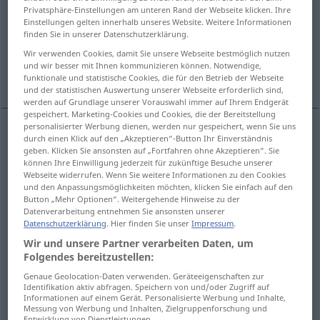
Privatsphäre-Einstellungen am unteren Rand der Webseite klicken. Ihre
Einstellungen gelten innerhalb unseres Website. Weitere Informationen
Übersicht aller Übersetzungen
finden Sie in unserer Datenschutzerklärung.
(Für mehr Details die Übersetzung anklicken/antippen)
Wir verwenden Cookies, damit Sie unsere Webseite bestmöglich nutzen
und wir besser mit Ihnen kommunizieren können. Notwendige,
Topf, Krug, Kanne
Glück
Pott
funktionale und statistische Cookies, die für den Betrieb der Webseite
und der statistischen Auswertung unserer Webseite erforderlich sind,
werden auf Grundlage unserer Vorauswahl immer auf Ihrem Endgerät
gespeichert. Marketing-Cookies und Cookies, die der Bereitstellung
personalisierter Werbung dienen, werden nur gespeichert, wenn Sie uns
durch einen Klick auf den „Akzeptieren“-Button Ihr Einverständnis
Topf
m
pot
geben. Klicken Sie ansonsten auf „Fortfahren ohne Akzeptieren“. Sie
können Ihre Einwilligung jederzeit für zukünftige Besuche unserer
Webseite widerrufen. Wenn Sie weitere Informationen zu den Cookies
a.
Krug
m
pot
pour liquides
und den Anpassungsmöglichkeiten möchten, klicken Sie einfach auf den
Button „Mehr Optionen“. Weitergehende Hinweise zu der
Datenverarbeitung entnehmen Sie ansonsten unserer
Kanne
f
pot
Datenschutzerklärung
. Hier finden Sie unser
Impressum
.
Wir und unsere Partner verarbeiten Daten, um
Folgendes bereitzustellen:
Beispiele
Genaue Geolocation-Daten verwenden. Geräteeigenschaften zur
Identifikation aktiv abfragen. Speichern von und/oder Zugriff auf
pot d’échappement
Informationen auf einem Gerät. Personalisierte Werbung und Inhalte,
Messung von Werbung und Inhalten, Zielgruppenforschung und
Entwicklung von Dienstleistungen.