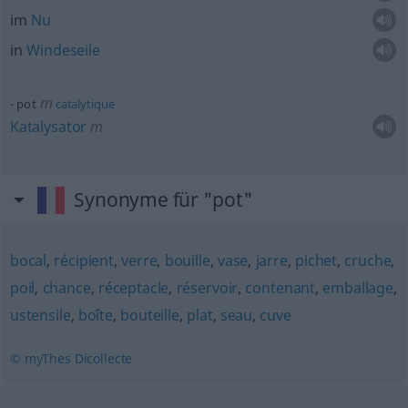
im
Nu
in
Windeseile
m
pot
catalytique
Katalysator
m
Synonyme für "pot"
bocal
,
récipient
,
verre
,
bouille
,
vase
,
jarre
,
pichet
,
cruche
,
poil
,
chance
,
réceptacle
,
réservoir
,
contenant
,
emballage
,
ustensile
,
boîte
,
bouteille
,
plat
,
seau
,
cuve
© myThes Dicollecte