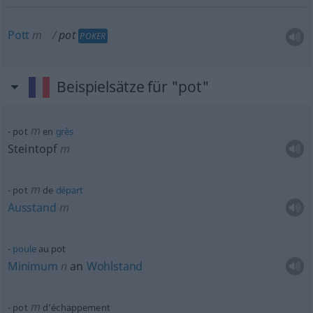
Pott
m
pot
POKER
Beispielsätze für "pot"
m
pot
en
grès
Steintopf
m
m
pot
de
départ
Ausstand
m
poule
au pot
Minimum
n
an
Wohlstand
m
pot
d’échappement