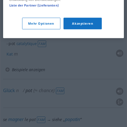
m
Auspufftopf
Liste der Partner (Lieferanten)
pot
catalytique
Mehr Optionen
Akzeptieren
m
Katalysator
pot
catalytique
FAM
m
Kat
Beispiele anzeigen
Glück
n
pot
(≈ chance)
FAM
magner
popotin
se
le pot
→ siehe „
“
FAM