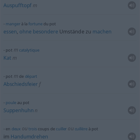
Auspufftopf
m
manger
à la
fortune
du pot
essen
,
ohne
besondere
Umstände zu
machen
m
pot
catalytique
Kat
m
m
pot
de
départ
Abschiedsfeier
f
poule
au pot
Suppenhuhn
n
ou
ou
en
deux
trois
coups de
cuiller
cuillère
à pot
im
Handumdrehen