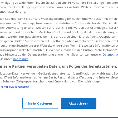
inwilligung zu widerrufen, indem Sie auf den Link Privatsphäre-Einstellungen am unt
cken. Ihre Einstellungen gelten innerhalb unseres Website. Weitere Informationen fin
enschutzerklärung.
en Cookies, damit Sie unsere Webseite bestmöglich nutzen und wir besser mit Ihnen
tippen)
en können. Notwendige, funktionale und statistische Cookies, die für den Betrieb d
ischen Auswertung unserer Webseite erforderlich sind, werden auf Grundlage unserer
hrem Endgerät gespeichert. Marketing-Cookies und Cookies, die der Bereitstellung per
nen, werden nur gespeichert, wenn Sie uns durch einen Klick auf den „Akzeptieren“-
nis geben. Klicken Sie ansonsten auf „Fortfahren ohne Akzeptieren“. Sie können Ihre 
ür zukünftige Besuche unserer Webseite widerrufen. Wenn Sie weitere Informationen 
assungsmöglichkeiten möchten, klicken Sie einfach auf den Button „Mehr Optionen“
de Hinweise zu der Datenverarbeitung entnehmen Sie ansonsten unserer
Datenschut
Pott
(≈ Topf)
 Sie unser
Impressum
.
unsere Partner verarbeiten Daten, um Folgendes bereitzustellen:
ocation-Daten verwenden. Geräteeigenschaften zur Identifikation aktiv abfragen. Sp
Pott
(≈ Nachttopf)
griff auf Informationen auf einem Gerät. Personalisierte Werbung und Inhalte, Mes
 Inhalten, Zielgruppenforschung und Entwicklung von Dienstleistungen.
artner (Lieferanten)
mit
etwas
zu Pott(e)
kommen
Mehr Optionen
Akzeptieren