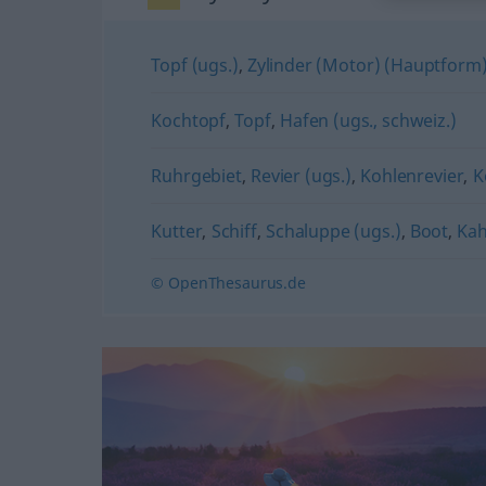
Topf (ugs.)
,
Zylinder (Motor) (Hauptform
Kochtopf
,
Topf
,
Hafen (ugs., schweiz.)
Ruhrgebiet
,
Revier (ugs.)
,
Kohlenrevier
,
K
Kutter
,
Schiff
,
Schaluppe (ugs.)
,
Boot
,
Kah
© OpenThesaurus.de