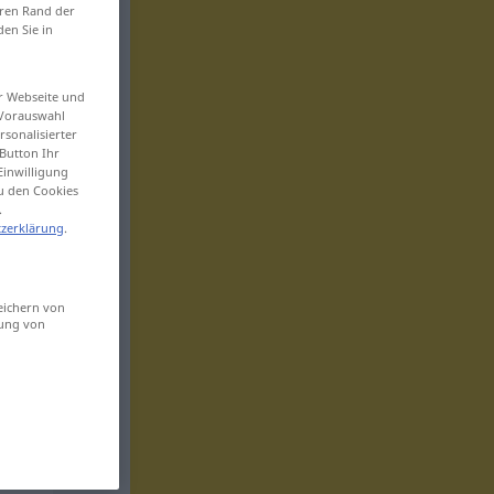
eren Rand der
den Sie in
er Webseite und
 Vorauswahl
sonalisierter
Button Ihr
Einwilligung
zu den Cookies
.
zerklärung
.
eichern von
sung von