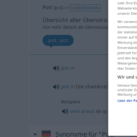
oder Ihre E
Pott
[pɔt]
m
UMG
REGIONAL
Webseite kli
unserer Dat
Übersicht aller Übersetzungen
Wir verwend
(Für mehr Details die Übersetzung anklicken/an
kommunizier
der statist
immer auf I
pot, pot
Werbung die
Einverständ
jederzeit f
und den Anp
Weitergehen
pot
m
Hier finden
Wir und 
Genaue Geol
pot
m
(de chambre)
und/oder Zu
Werbung und
Liste der P
Beispiele
venir
à
bout
de
qc
Synonyme für "Pott"