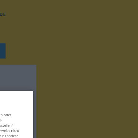
DE
en oder
g-
ustellen“
rweise nicht
en zu ändern