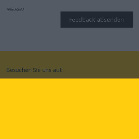
*Pflichtfeld
Feedback absenden
Besuchen Sie uns auf:
facebook
YouTube
Instagram
Langenscheidt