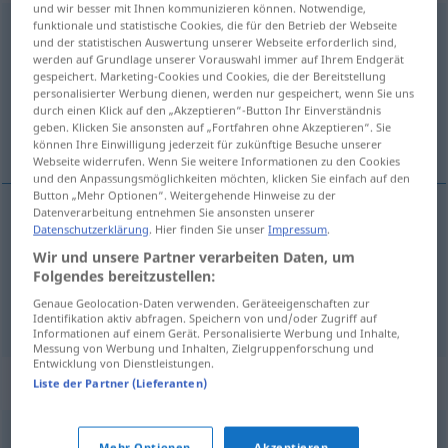
und wir besser mit Ihnen kommunizieren können. Notwendige,
funktionale und statistische Cookies, die für den Betrieb der Webseite
Kohlenpott
m
und der statistischen Auswertung unserer Webseite erforderlich sind,
werden auf Grundlage unserer Vorauswahl immer auf Ihrem Endgerät
Übersicht aller Übersetzungen
gespeichert. Marketing-Cookies und Cookies, die der Bereitstellung
(Für mehr Details die Übersetzung anklicken/antippen)
personalisierter Werbung dienen, werden nur gespeichert, wenn Sie uns
durch einen Klick auf den „Akzeptieren“-Button Ihr Einverständnis
geben. Klicken Sie ansonsten auf „Fortfahren ohne Akzeptieren“. Sie
la Ruhr
können Ihre Einwilligung jederzeit für zukünftige Besuche unserer
Webseite widerrufen. Wenn Sie weitere Informationen zu den Cookies
und den Anpassungsmöglichkeiten möchten, klicken Sie einfach auf den
Button „Mehr Optionen“. Weitergehende Hinweise zu der
Datenverarbeitung entnehmen Sie ansonsten unserer
Beispiele
Datenschutzerklärung
. Hier finden Sie unser
Impressum
.
der Kohlenpott
UMG
Wir und unsere Partner verarbeiten Daten, um
Folgendes bereitzustellen:
la
Ruhr
Genaue Geolocation-Daten verwenden. Geräteeigenschaften zur
Identifikation aktiv abfragen. Speichern von und/oder Zugriff auf
Informationen auf einem Gerät. Personalisierte Werbung und Inhalte,
Messung von Werbung und Inhalten, Zielgruppenforschung und
Entwicklung von Dienstleistungen.
Synonyme für "Kohlenpott"
Liste der Partner (Lieferanten)
Mehr Optionen
Akzeptieren