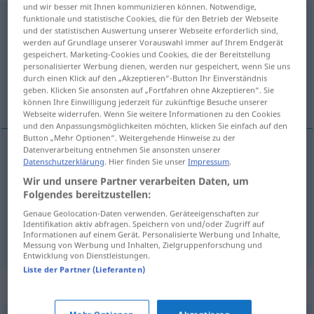
und wir besser mit Ihnen kommunizieren können. Notwendige,
funktionale und statistische Cookies, die für den Betrieb der Webseite
Kochtopf
m
und der statistischen Auswertung unserer Webseite erforderlich sind,
werden auf Grundlage unserer Vorauswahl immer auf Ihrem Endgerät
Übersicht aller Übersetzungen
gespeichert. Marketing-Cookies und Cookies, die der Bereitstellung
(Für mehr Details die Übersetzung anklicken/antippen)
personalisierter Werbung dienen, werden nur gespeichert, wenn Sie uns
durch einen Klick auf den „Akzeptieren“-Button Ihr Einverständnis
geben. Klicken Sie ansonsten auf „Fortfahren ohne Akzeptieren“. Sie
faitout, cocotte, marmite
können Ihre Einwilligung jederzeit für zukünftige Besuche unserer
Webseite widerrufen. Wenn Sie weitere Informationen zu den Cookies
und den Anpassungsmöglichkeiten möchten, klicken Sie einfach auf den
Button „Mehr Optionen“. Weitergehende Hinweise zu der
Datenverarbeitung entnehmen Sie ansonsten unserer
Datenschutzerklärung
. Hier finden Sie unser
Impressum
.
faitout
m
Kochtopf
Wir und unsere Partner verarbeiten Daten, um
Folgendes bereitzustellen:
cocotte
f
Kochtopf
aus Gusseisen
Genaue Geolocation-Daten verwenden. Geräteeigenschaften zur
Identifikation aktiv abfragen. Speichern von und/oder Zugriff auf
marmite
f
Kochtopf
größer
Informationen auf einem Gerät. Personalisierte Werbung und Inhalte,
Messung von Werbung und Inhalten, Zielgruppenforschung und
Entwicklung von Dienstleistungen.
Liste der Partner (Lieferanten)
Synonyme für "Kochtopf"