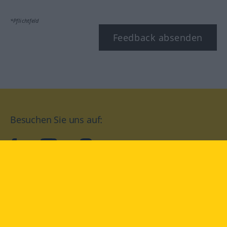
*Pflichtfeld
Feedback absenden
Besuchen Sie uns auf:
facebook
YouTube
Instagram
Langenscheidt