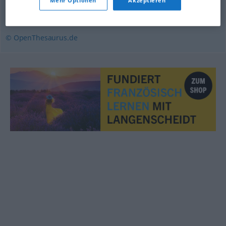
Mehr Optionen
Akzeptieren
Topf
,
Pott (ugs.)
,
Hafen (ugs., schweiz.)
© OpenThesaurus.de