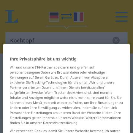
Ihre Privatsphäre ist uns wichtig
Deutsch-Französisch Wörterbuch
Kochtopf
Wir und unsere
716
-Partner speichern und greifen auf
Deutsch-Französisch Übersetzung
personenbezogene Daten wie Browserdaten oder eindeutige
Kennungen auf Ihrem Gerät zu. Durch Auswahl von Akzeptieren
für "Kochtopf"
aktivieren Sie Tracking-Technologien für die unter „Wir und unsere
Partner verarbeiten Daten, um Ihnen Dienste bereitzustellen“
aufgeführten Zwecke. Wenn Tracker deaktiviert sind, sind manche
Inhalte und Anzeigen möglicherweise nicht mehr so relevant für Sie. Sie
"Kochtopf" Französisch
können dieses Menü jederzeit wieder aufrufen, um Ihre Einstellungen zu
Übersetzung
ändern oder Ihre Einwilligung zu widerrufen, indem Sie auf den Link
Privatsphäre-Einstellungen am unteren Rand der Webseite klicken. Ihre
Einstellungen gelten innerhalb unseres Website. Weitere Informationen
finden Sie in unserer Datenschutzerklärung.
„Kochtopf“
: Maskulinum
Wir verwenden Cookies, damit Sie unsere Webseite bestmöglich nutzen