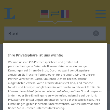
Deutsch-Französisch Wörterbuch
Boot
Ihre Privatsphäre ist uns wichtig
Deutsch-Französisch Übersetzung
Wir und unsere
716
-Partner speichern und greifen auf
personenbezogene Daten wie Browserdaten oder eindeutige
für "Boot"
Kennungen auf Ihrem Gerät zu. Durch Auswahl von Akzeptieren
aktivieren Sie Tracking-Technologien für die unter „Wir und unsere
Partner verarbeiten Daten, um Ihnen Dienste bereitzustellen“
"Boot" Französisch Übersetzung
aufgeführten Zwecke. Wenn Tracker deaktiviert sind, sind manche
Inhalte und Anzeigen möglicherweise nicht mehr so relevant für Sie. Sie
können dieses Menü jederzeit wieder aufrufen, um Ihre Einstellungen zu
„Boot“
: Neutrum
ändern oder Ihre Einwilligung zu widerrufen, indem Sie auf den Link
Privatsphäre-Einstellungen am unteren Rand der Webseite klicken. Ihre
Einstellungen gelten innerhalb unseres Website. Weitere Informationen
finden Sie in unserer Datenschutzerklärung.
Boot
[boːt]
n
<
Boote̸s
;
Boote
>