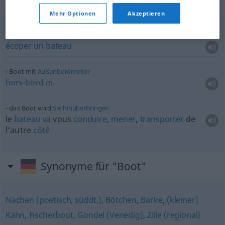
Beispielsätze für "Boot"
Mehr Optionen
Akzeptieren
Wasser
aus einem Boot
schöpfen
écoper
un
bateau
Boot mit
Außenbordmotor
hors-bord
m
das Boot wird
Sie
hinüberbringen
le
bateau
va
vous
conduire
,
mener
,
transporter
de
l’autre
côté
Synonyme für "Boot"
Nachen (poetisch, süddt.)
,
Bötchen
,
Barke
,
(kleiner)
Kahn
,
Fischerboot
,
Gondel (Venedig)
,
Zille (regional)