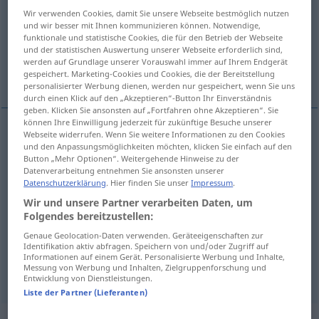
Wir verwenden Cookies, damit Sie unsere Webseite bestmöglich nutzen
Übersicht aller Übersetzungen
und wir besser mit Ihnen kommunizieren können. Notwendige,
funktionale und statistische Cookies, die für den Betrieb der Webseite
(Für mehr Details die Übersetzung anklicken/antippen)
und der statistischen Auswertung unserer Webseite erforderlich sind,
werden auf Grundlage unserer Vorauswahl immer auf Ihrem Endgerät
bateau, embarcation, barque, canot
gespeichert. Marketing-Cookies und Cookies, die der Bereitstellung
personalisierter Werbung dienen, werden nur gespeichert, wenn Sie uns
durch einen Klick auf den „Akzeptieren“-Button Ihr Einverständnis
geben. Klicken Sie ansonsten auf „Fortfahren ohne Akzeptieren“. Sie
können Ihre Einwilligung jederzeit für zukünftige Besuche unserer
Webseite widerrufen. Wenn Sie weitere Informationen zu den Cookies
bateau
m
Boot
und den Anpassungsmöglichkeiten möchten, klicken Sie einfach auf den
Button „Mehr Optionen“. Weitergehende Hinweise zu der
Datenverarbeitung entnehmen Sie ansonsten unserer
embarcation
f
Boot
Datenschutzerklärung
. Hier finden Sie unser
Impressum
.
Wir und unsere Partner verarbeiten Daten, um
barque
f
Boot
(≈ Ruderboot)
Folgendes bereitzustellen:
Genaue Geolocation-Daten verwenden. Geräteeigenschaften zur
Identifikation aktiv abfragen. Speichern von und/oder Zugriff auf
canot
m
Boot
(≈ Motorboot)
Informationen auf einem Gerät. Personalisierte Werbung und Inhalte,
Messung von Werbung und Inhalten, Zielgruppenforschung und
Entwicklung von Dienstleistungen.
Liste der Partner (Lieferanten)