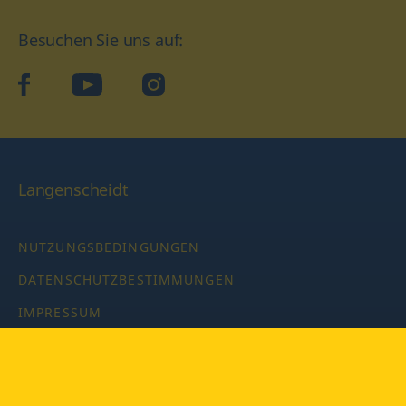
Besuchen Sie uns auf:
facebook
YouTube
Instagram
Langenscheidt
NUTZUNGSBEDINGUNGEN
DATENSCHUTZBESTIMMUNGEN
IMPRESSUM
PRIVATSPHÄRE-EINSTELLUNGEN
LATEINWÖRTERBUCH MIT CODE