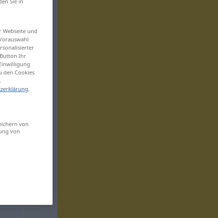
den Sie in
er Webseite und
 Vorauswahl
sonalisierter
Button Ihr
Einwilligung
zu den Cookies
.
zerklärung
.
eichern von
sung von