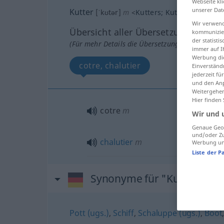
Webseite kli
unserer Dat
Kutter
[ˈkʊtər]
m
<
Kutters
;
Kutter
>
Wir verwend
Übersicht aller Übersetzungen
kommunizier
der statist
(Für mehr Details die Übersetzung anklicken/an
immer auf I
Werbung die
cotre, chalutier
Einverständ
jederzeit f
und den Anp
Weitergehen
Hier finden
cotre
m
Wir und 
Genaue Geol
und/oder Zu
chalutier
m
Werbung und
Liste der P
Synonyme für "Kutter"
Pott (ugs.)
,
Schiff
,
Schaluppe (ugs.)
,
Boot