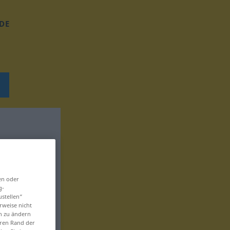
DE
en oder
g-
ustellen“
rweise nicht
en zu ändern
eren Rand der