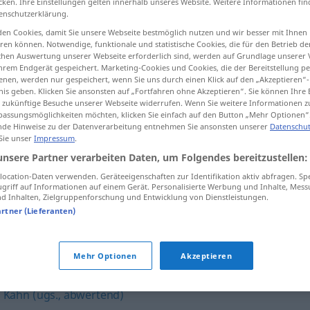
cken. Ihre Einstellungen gelten innerhalb unseres Website. Weitere Informationen fin
enschutzerklärung.
en Cookies, damit Sie unsere Webseite bestmöglich nutzen und wir besser mit Ihnen
en können. Notwendige, funktionale und statistische Cookies, die für den Betrieb d
ischen Auswertung unserer Webseite erforderlich sind, werden auf Grundlage unserer
tippen)
hrem Endgerät gespeichert. Marketing-Cookies und Cookies, die der Bereitstellung per
nen, werden nur gespeichert, wenn Sie uns durch einen Klick auf den „Akzeptieren“-
nis geben. Klicken Sie ansonsten auf „Fortfahren ohne Akzeptieren“. Sie können Ihre 
ür zukünftige Besuche unserer Webseite widerrufen. Wenn Sie weitere Informationen 
assungsmöglichkeiten möchten, klicken Sie einfach auf den Button „Mehr Optionen“
de Hinweise zu der Datenverarbeitung entnehmen Sie ansonsten unserer
Datenschut
 Sie unser
Impressum
.
Kutter
SCHIFF
unsere Partner verarbeiten Daten, um Folgendes bereitzustellen:
ocation-Daten verwenden. Geräteeigenschaften zur Identifikation aktiv abfragen. Sp
griff auf Informationen auf einem Gerät. Personalisierte Werbung und Inhalte, Mes
Kutter
(≈ Fischkutter)
 Inhalten, Zielgruppenforschung und Entwicklung von Dienstleistungen.
artner (Lieferanten)
Mehr Optionen
Akzeptieren
,
Kahn (ugs., abwertend)