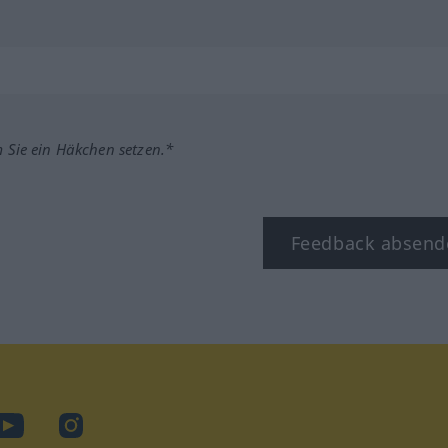
m Sie ein Häkchen setzen.*
Feedback absend
ook
YouTube
Instagram