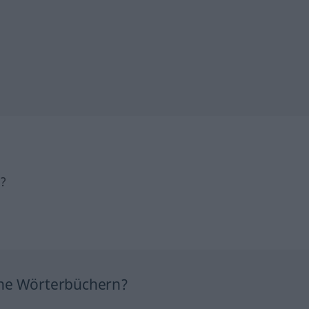
h?
ine Wörterbüchern?