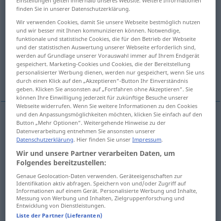
Einstellungen gelten innerhalb unseres Website. Weitere Informationen
finden Sie in unserer Datenschutzerklärung.
Übersicht aller Übersetzungen
Wir verwenden Cookies, damit Sie unsere Webseite bestmöglich nutzen
(Für mehr Details die Übersetzung anklicken/antippen)
und wir besser mit Ihnen kommunizieren können. Notwendige,
funktionale und statistische Cookies, die für den Betrieb der Webseite
und der statistischen Auswertung unserer Webseite erforderlich sind,
Tempo, Geschwindigkeit
Gang, Gangart
werden auf Grundlage unserer Vorauswahl immer auf Ihrem Endgerät
gespeichert. Marketing-Cookies und Cookies, die der Bereitstellung
personalisierter Werbung dienen, werden nur gespeichert, wenn Sie uns
Aussehen, Erscheinung
durch einen Klick auf den „Akzeptieren“-Button Ihr Einverständnis
geben. Klicken Sie ansonsten auf „Fortfahren ohne Akzeptieren“. Sie
können Ihre Einwilligung jederzeit für zukünftige Besuche unserer
Webseite widerrufen. Wenn Sie weitere Informationen zu den Cookies
und den Anpassungsmöglichkeiten möchten, klicken Sie einfach auf den
Button „Mehr Optionen“. Weitergehende Hinweise zu der
Tempo
n
allure
(≈ vitesse)
Datenverarbeitung entnehmen Sie ansonsten unserer
Datenschutzerklärung
. Hier finden Sie unser
Impressum
.
Geschwindigkeit
f
allure
Wir und unsere Partner verarbeiten Daten, um
Folgendes bereitzustellen:
Genaue Geolocation-Daten verwenden. Geräteeigenschaften zur
Identifikation aktiv abfragen. Speichern von und/oder Zugriff auf
Informationen auf einem Gerät. Personalisierte Werbung und Inhalte,
Messung von Werbung und Inhalten, Zielgruppenforschung und
Gang
m
allure
(≈ démarche)
Entwicklung von Dienstleistungen.
Liste der Partner (Lieferanten)