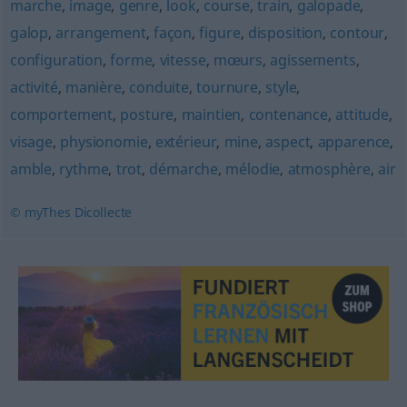
marche
,
image
,
genre
,
look
,
course
,
train
,
galopade
,
galop
,
arrangement
,
façon
,
figure
,
disposition
,
contour
,
configuration
,
forme
,
vitesse
,
mœurs
,
agissements
,
activité
,
manière
,
conduite
,
tournure
,
style
,
comportement
,
posture
,
maintien
,
contenance
,
attitude
,
visage
,
physionomie
,
extérieur
,
mine
,
aspect
,
apparence
,
amble
,
rythme
,
trot
,
démarche
,
mélodie
,
atmosphère
,
air
© myThes Dicollecte