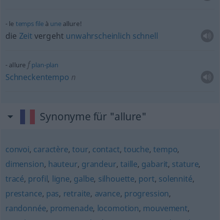
le
temps
file
à
une
allure!
die
Zeit
vergeht
unwahrscheinlich
schnell
f
allure
plan-plan
Schneckentempo
n
Synonyme für "allure"
convoi
,
caractère
,
tour
,
contact
,
touche
,
tempo
,
dimension
,
hauteur
,
grandeur
,
taille
,
gabarit
,
stature
,
tracé
,
profil
,
ligne
,
galbe
,
silhouette
,
port
,
solennité
,
prestance
,
pas
,
retraite
,
avance
,
progression
,
randonnée
,
promenade
,
locomotion
,
mouvement
,