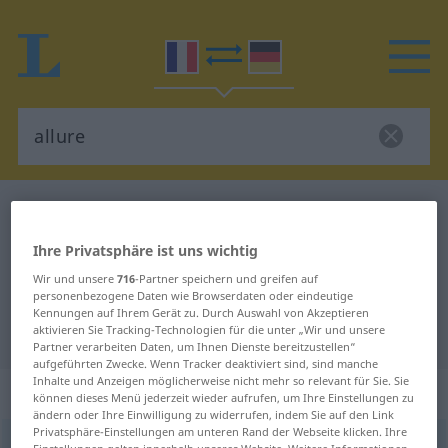
Französisch-Deutsch Wörterbuch
allure
Französisch-Deutsch Übersetzung
Ihre Privatsphäre ist uns wichtig
für "allure"
Wir und unsere
716
-Partner speichern und greifen auf
personenbezogene Daten wie Browserdaten oder eindeutige
Kennungen auf Ihrem Gerät zu. Durch Auswahl von Akzeptieren
"allure" Deutsch Übersetzung
aktivieren Sie Tracking-Technologien für die unter „Wir und unsere
Partner verarbeiten Daten, um Ihnen Dienste bereitzustellen“
aufgeführten Zwecke. Wenn Tracker deaktiviert sind, sind manche
Inhalte und Anzeigen möglicherweise nicht mehr so relevant für Sie. Sie
„allure“
: féminin
können dieses Menü jederzeit wieder aufrufen, um Ihre Einstellungen zu
ändern oder Ihre Einwilligung zu widerrufen, indem Sie auf den Link
Privatsphäre-Einstellungen am unteren Rand der Webseite klicken. Ihre
allure
[alyʀ]
f