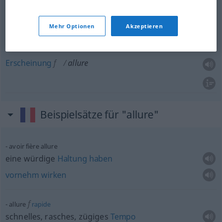
a.
Gangart
f
allure
d’animaux
Mehr Optionen
Akzeptieren
Aussehen
n
allure
(≈ aspect)
Erscheinung
f
allure
Beispielsätze für "allure"
avoir fière allure
eine würdige
Haltung
haben
vornehm
wirken
f
allure
rapide
schnelles, rasches, zügiges
Tempo