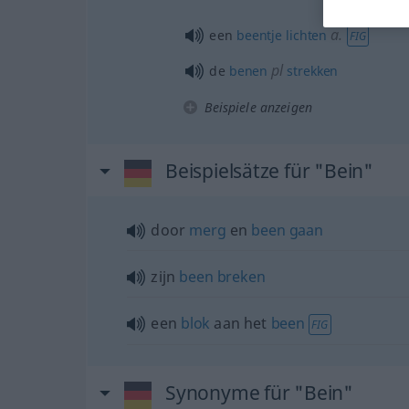
a.
een
beentje
lichten
FIG
pl
de
benen
strekken
Beispiele anzeigen
Beispielsätze für "Bein"
door
merg
en
been
gaan
zijn
been
breken
een
blok
aan het
been
FIG
Synonyme für "Bein"