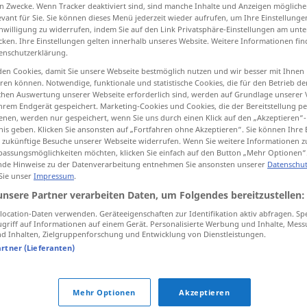
n Zwecke. Wenn Tracker deaktiviert sind, sind manche Inhalte und Anzeigen mögliche
evant für Sie. Sie können dieses Menü jederzeit wieder aufrufen, um Ihre Einstellung
inwilligung zu widerrufen, indem Sie auf den Link Privatsphäre-Einstellungen am unt
cken. Ihre Einstellungen gelten innerhalb unseres Website. Weitere Informationen fin
enschutzerklärung.
tippen)
en Cookies, damit Sie unsere Webseite bestmöglich nutzen und wir besser mit Ihnen
en können. Notwendige, funktionale und statistische Cookies, die für den Betrieb d
ischen Auswertung unserer Webseite erforderlich sind, werden auf Grundlage unserer
hrem Endgerät gespeichert. Marketing-Cookies und Cookies, die der Bereitstellung per
nen, werden nur gespeichert, wenn Sie uns durch einen Klick auf den „Akzeptieren“-
nis geben. Klicken Sie ansonsten auf „Fortfahren ohne Akzeptieren“. Sie können Ihre 
ür zukünftige Besuche unserer Webseite widerrufen. Wenn Sie weitere Informationen 
Bein
assungsmöglichkeiten möchten, klicken Sie einfach auf den Button „Mehr Optionen“
de Hinweise zu der Datenverarbeitung entnehmen Sie ansonsten unserer
Datenschut
 Sie unser
Impressum
.
Bein
Tischbein
unsere Partner verarbeiten Daten, um Folgendes bereitzustellen:
ocation-Daten verwenden. Geräteeigenschaften zur Identifikation aktiv abfragen. Sp
griff auf Informationen auf einem Gerät. Personalisierte Werbung und Inhalte, Mes
Bein
Hosenbein
 Inhalten, Zielgruppenforschung und Entwicklung von Dienstleistungen.
artner (Lieferanten)
pl
n
voor iets
sich die Beine
nach
etwas
(
DAT
)
Mehr Optionen
Akzeptieren