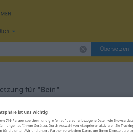
HMEN
disch
Übersetzen
etzung für "Bein"
zung
atsphäre ist uns wichtig
sere
716
-Partner speichern und greifen auf personenbezogene Daten wie Browserdat
Kennungen auf Ihrem Gerät zu. Durch Auswahl von Akzeptieren aktivieren Sie Trackin
n für die unter „Wir und unsere Partner verarbeiten Daten, um Ihnen Dienste bereitz