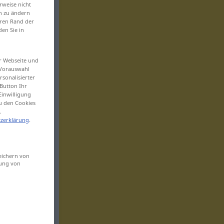
rweise nicht
en zu ändern
eren Rand der
den Sie in
er Webseite und
 Vorauswahl
sonalisierter
Button Ihr
Einwilligung
zu den Cookies
.
zerklärung
.
eichern von
sung von