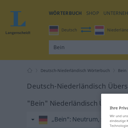
WÖRTERBUCH
SHOP
UNTERNE
Deutsch
Niederlän
Deutsch-Niederländisch Wörterbuch
Bein
Deutsch-Niederländisch Übers
"Bein" Niederländisch Überset
Ihre Priv
Wir und un
„Bein“
: Neutrum, sächlich
eindeutige 
Technologie