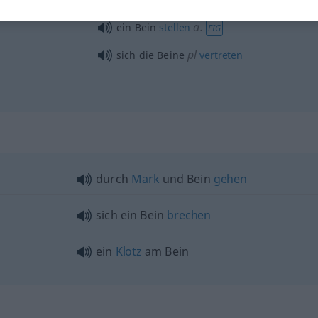
ablaufen
a.
ein Bein
stellen
FIG
pl
sich die Beine
vertreten
durch
Mark
und Bein
gehen
sich ein Bein
brechen
ein
Klotz
am Bein