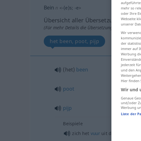
aufgeführte
Bein
n
<
-(e)s
;
-e
>
mehr so rel
oder Ihre E
Übersicht aller Übersetzungen
Webseite kli
unserer Dat
(Für mehr Details die Übersetzung anklicken/an
Wir verwend
kommunizier
het been, poot, pijp
der statist
immer auf I
Werbung die
Einverständ
jederzeit f
(het)
been
und den Anp
Weitergehen
Hier finden
poot
Wir und 
Genaue Geol
und/oder Zu
pijp
Werbung und
Liste der P
Beispiele
zich het
vuur
uit de
sloffen
lope