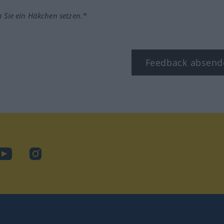
m Sie ein Häkchen setzen.*
Feedback absend
ook
YouTube
Instagram