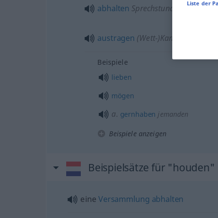
Liste der P
abhalten
Sprechstunde, Versamm
austragen
(Wett-)Kampf
Beispiele
lieben
mögen
a.
gernhaben
jemanden
Beispiele anzeigen
Beispielsätze für "houden"
eine
Versammlung
abhalten