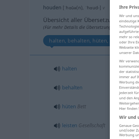
Ihre Priv
houden
[ˈhɑŭə(n), ˈhɑud-]
v
Wir und un
Übersicht aller Übersetzungen
eindeutige 
Technologie
(Für mehr Details die Übersetzung anklicken/an
aufgeführte
mehr so rel
halten, behalten, hüten, leisten, ab
oder Ihre E
Webseite kli
unserer Dat
Wir verwend
kommunizier
halten
der statist
immer auf I
Werbung die
behalten
Einverständ
jederzeit f
und den Anp
Weitergehen
hüten
Bett
Hier finden
Wir und 
leisten
Gesellschaft
Genaue Geol
und/oder Zu
Werbung und