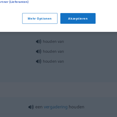
artner (Lieferanten)
lung
houden
Mehr Optionen
Akzeptieren
houden
houden van
houden van
houden van
een
vergadering
houden