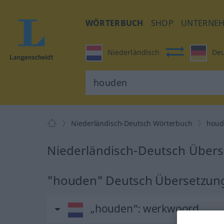
WÖRTERBUCH
SHOP
UNTERNE
Niederländisch
Deu
Niederländisch-Deutsch Wörterbuch
hou
Niederländisch-Deutsch Übers
"houden" Deutsch Übersetzun
„houden“
: werkwoord