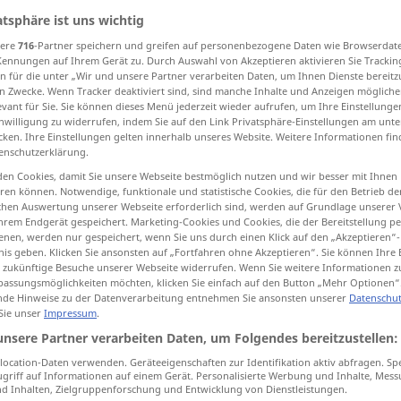
atsphäre ist uns wichtig
sere
716
-Partner speichern und greifen auf personenbezogene Daten wie Browserdat
Kennungen auf Ihrem Gerät zu. Durch Auswahl von Akzeptieren aktivieren Sie Trackin
n für die unter „Wir und unsere Partner verarbeiten Daten, um Ihnen Dienste bereitz
tippen)
n Zwecke. Wenn Tracker deaktiviert sind, sind manche Inhalte und Anzeigen mögliche
evant für Sie. Sie können dieses Menü jederzeit wieder aufrufen, um Ihre Einstellung
halten, austragen
inwilligung zu widerrufen, indem Sie auf den Link Privatsphäre-Einstellungen am unt
cken. Ihre Einstellungen gelten innerhalb unseres Website. Weitere Informationen fin
enschutzerklärung.
en Cookies, damit Sie unsere Webseite bestmöglich nutzen und wir besser mit Ihnen
en können. Notwendige, funktionale und statistische Cookies, die für den Betrieb d
houden
ischen Auswertung unserer Webseite erforderlich sind, werden auf Grundlage unserer
hrem Endgerät gespeichert. Marketing-Cookies und Cookies, die der Bereitstellung per
nen, werden nur gespeichert, wenn Sie uns durch einen Klick auf den „Akzeptieren“-
houden
nis geben. Klicken Sie ansonsten auf „Fortfahren ohne Akzeptieren“. Sie können Ihre 
ür zukünftige Besuche unserer Webseite widerrufen. Wenn Sie weitere Informationen 
assungsmöglichkeiten möchten, klicken Sie einfach auf den Button „Mehr Optionen“
de Hinweise zu der Datenverarbeitung entnehmen Sie ansonsten unserer
Datenschut
houden
 Sie unser
Impressum
.
unsere Partner verarbeiten Daten, um Folgendes bereitzustellen:
houden
ocation-Daten verwenden. Geräteeigenschaften zur Identifikation aktiv abfragen. Sp
griff auf Informationen auf einem Gerät. Personalisierte Werbung und Inhalte, Mes
 Inhalten, Zielgruppenforschung und Entwicklung von Dienstleistungen.