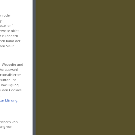
en oder
g-
ustellen“
rweise nicht
en zu ändern
eren Rand der
den Sie in
er Webseite und
 Vorauswahl
sonalisierter
Button Ihr
Einwilligung
zu den Cookies
.
zerklärung
.
eichern von
sung von