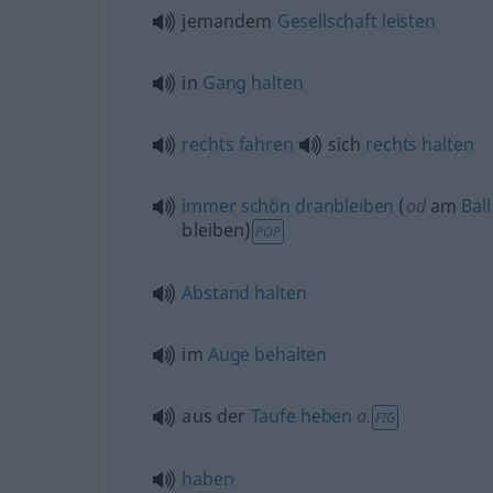
jemandem
Gesellschaft
leisten
in
Gang
halten
rechts
fahren
sich
rechts
halten
immer
schön
dranbleiben
(
od
am
Ball
bleiben)
POP
Abstand
halten
im
Auge
behalten
aus der
Taufe
heben
a.
FIG
haben