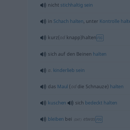
nicht
stichhaltig
sein
in
Schach
halten
, unter
Kontrolle
halt
kurz(
od
knapp)halten
FIG
sich auf den Beinen
halten
a.
kinderlieb
sein
das
Maul
(
od
die Schnauze)
halten
kuschen
sich
bedeckt
halten
bleiben
bei
etwas
FIG
(
DAT
)