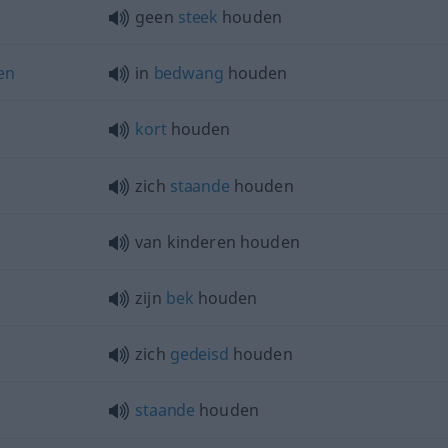
geen
steek
houden
en
in
bedwang
houden
kort
houden
zich
staande
houden
van kinderen houden
zijn
bek
houden
zich
gedeisd
houden
staande
houden