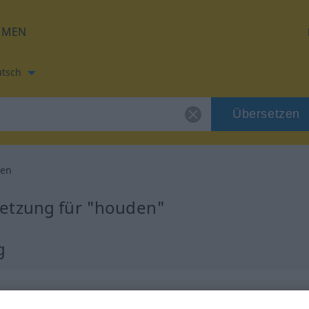
HMEN
tsch
Übersetzen
den
etzung für "houden"
g