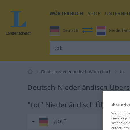
WÖRTERBUCH
SHOP
UNTERNE
Deutsch
Niederlän
Deutsch-Niederländisch Wörterbuch
tot
Deutsch-Niederländisch Überse
"tot" Niederländisch Übersetz
Ihre Priv
Wir und un
eindeutige 
„tot“
Technologie
aufgeführte