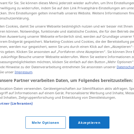
evant für Sie. Sie können dieses Menü jederzeit wieder aufrufen, um Ihre Einstellung
inwilligung zu widerrufen, indem Sie auf den Link Privatsphäre-Einstellungen am unt
cken. Ihre Einstellungen gelten innerhalb unseres Website. Weitere Informationen fin
enschutzerklärung.
tippen)
en Cookies, damit Sie unsere Webseite bestmöglich nutzen und wir besser mit Ihnen
en können. Notwendige, funktionale und statistische Cookies, die für den Betrieb d
ischen Auswertung unserer Webseite erforderlich sind, werden auf Grundlage unserer
hrem Endgerät gespeichert. Marketing-Cookies und Cookies, die der Bereitstellung per
nen, werden nur gespeichert, wenn Sie uns durch einen Klick auf den „Akzeptieren“-
nis geben. Klicken Sie ansonsten auf „Fortfahren ohne Akzeptieren“. Sie können Ihre 
ür zukünftige Besuche unserer Webseite widerrufen. Wenn Sie weitere Informationen 
assungsmöglichkeiten möchten, klicken Sie einfach auf den Button „Mehr Optionen“
tot
a.
Last
etc
de Hinweise zu der Datenverarbeitung entnehmen Sie ansonsten unserer
Datenschut
 Sie unser
Impressum
.
unsere Partner verarbeiten Daten, um Folgendes bereitzustellen:
ocation-Daten verwenden. Geräteeigenschaften zur Identifikation aktiv abfragen. Sp
tot
umfallen
griff auf Informationen auf einem Gerät. Personalisierte Werbung und Inhalte, Mes
 Inhalten, Zielgruppenforschung und Entwicklung von Dienstleistungen.
sich tot
stellen
artner (Lieferanten)
a.
tot
geboren
FIG
Mehr Optionen
Akzeptieren