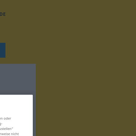
DE
en oder
g-
ustellen“
rweise nicht