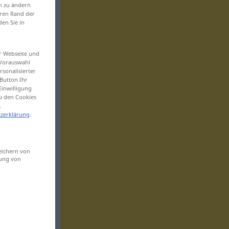
en zu ändern
eren Rand der
den Sie in
er Webseite und
 Vorauswahl
sonalisierter
Button Ihr
Einwilligung
zu den Cookies
.
zerklärung
.
eichern von
sung von