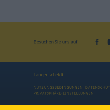
Besuchen Sie uns auf:
faceb
Langenscheidt
NUTZUNGSBEDINGUNGEN
DATENSCHU
PRIVATSPHÄRE-EINSTELLUNGEN
Copyright © 2026 PONS Langenscheidt GmbH,