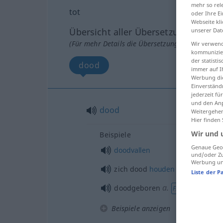
mehr so rel
tot
oder Ihre E
Webseite kli
Übersicht aller Übersetzungen
unserer Dat
(Für mehr Details die Übersetzung anklicken/an
Wir verwend
kommunizier
der statist
dood
immer auf I
Werbung die
Einverständ
jederzeit f
und den Anp
dood
Weitergehen
Hier finden
Wir und 
Beispiele
Genaue Geol
doodvallen
und/oder Zu
Werbung und
zich dood
houden
Liste der P
a.
doodgeboren
FIG
Beispiele anzeigen