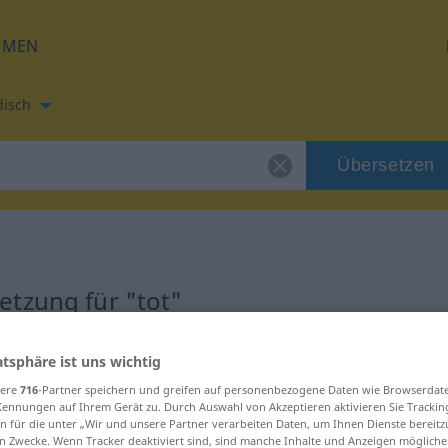
HMEN
disch
Übersetzen
tzung für "tot"
ung
atsphäre ist uns wichtig
sere
716
-Partner speichern und greifen auf personenbezogene Daten wie Browserdat
Kennungen auf Ihrem Gerät zu. Durch Auswahl von Akzeptieren aktivieren Sie Trackin
n für die unter „Wir und unsere Partner verarbeiten Daten, um Ihnen Dienste bereitz
n Zwecke. Wenn Tracker deaktiviert sind, sind manche Inhalte und Anzeigen mögliche