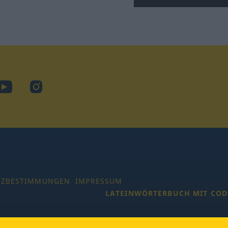
ook
YouTube
Instagram
TZBESTIMMUNGEN
IMPRESSUM
LATEINWÖRTERBUCH MIT COD
 Alle Rechte vorbehalten.