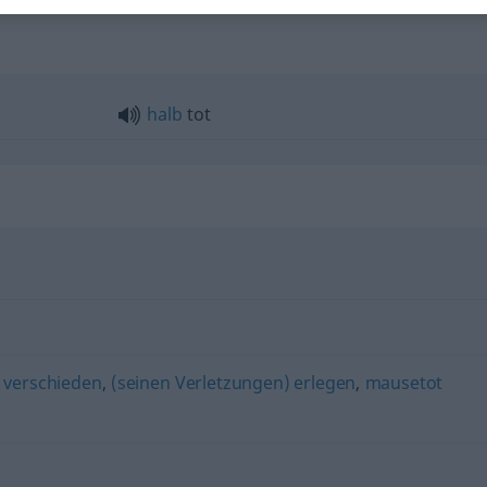
halb
tot
,
verschieden
,
(seinen Verletzungen) erlegen
,
mausetot