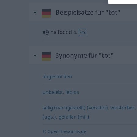
Beispielsätze für "tot"
halfdood
a.
FIG
Synonyme für "tot"
abgestorben
unbelebt
,
leblos
selig (nachgestellt) (veraltet)
,
verstorben
(ugs.)
,
gefallen (mil.)
© OpenThesaurus.de