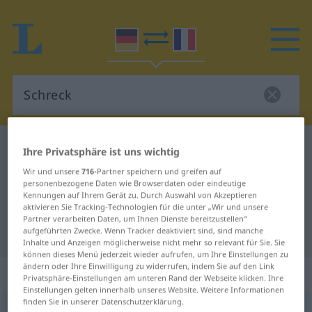
Deutsch-Französisch Wörterbuch
Schreck
Ihre Privatsphäre ist uns wichtig
Deutsch-Französisch Übersetzung
Wir und unsere
716
-Partner speichern und greifen auf
personenbezogene Daten wie Browserdaten oder eindeutige
für "Schreck"
Kennungen auf Ihrem Gerät zu. Durch Auswahl von Akzeptieren
aktivieren Sie Tracking-Technologien für die unter „Wir und unsere
Partner verarbeiten Daten, um Ihnen Dienste bereitzustellen“
"Schreck" Französisch Übersetzung
aufgeführten Zwecke. Wenn Tracker deaktiviert sind, sind manche
Inhalte und Anzeigen möglicherweise nicht mehr so relevant für Sie. Sie
können dieses Menü jederzeit wieder aufrufen, um Ihre Einstellungen zu
ändern oder Ihre Einwilligung zu widerrufen, indem Sie auf den Link
„Schreck“
: Maskulinum
Privatsphäre-Einstellungen am unteren Rand der Webseite klicken. Ihre
Einstellungen gelten innerhalb unseres Website. Weitere Informationen
finden Sie in unserer Datenschutzerklärung.
Schreck
[ʃrɛk]
m
<
Schrecke̸s
;
Schrecke
>