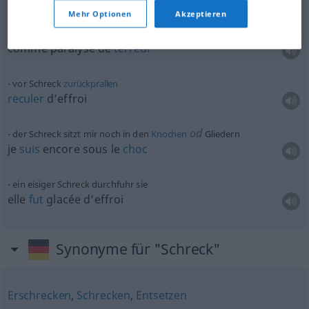
Mehr Optionen
Akzeptieren
vor Schreck wie
gelähmt
comme paralysé de
terreur
vor Schreck
zurückprallen
reculer
d’effroi
od
der Schreck sitzt mir noch in den
Knochen
Gliedern
je
suis
encore sous le
choc
ein eisiger Schreck durchfuhr sie
elle
fut
glacée d’effroi
Synonyme für "Schreck"
Erschrecken
,
Schrecken
,
Entsetzen