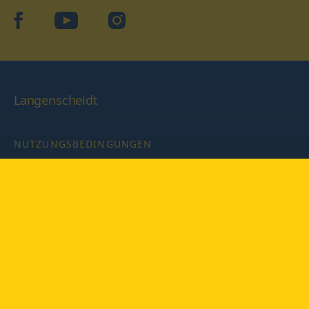
facebook
YouTube
Instagram
Langenscheidt
NUTZUNGSBEDINGUNGEN
DATENSCHUTZBESTIMMUNGEN
IMPRESSUM
PRIVATSPHÄRE-EINSTELLUNGEN
LATEINWÖRTERBUCH MIT CODE
Copyright © 2026 PONS Langenscheidt GmbH, Alle Rechte
vorbehalten.