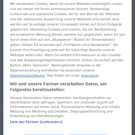
Wir verwenden Cookies, damit Sie unsere Webseite bestmöglich nutzen
und wir besser mit Ihnen kommunizieren können. Notwendige,
Übersicht aller Übersetzungen
funktionale und statistische Cookies, die für den Betrieb der Webseite
(Für mehr Details die Übersetzung anklicken/antippen)
und der statistischen Auswertung unserer Webseite erforderlich sind,
werden auf Grundlage unserer Vorauswahl immer auf Ihrem Endgerät
gespeichert. Marketing-Cookies und Cookies, die der Bereitstellung
peur, frayeur
personalisierter Werbung dienen, werden nur gespeichert, wenn Sie uns
durch einen Klick auf den „Akzeptieren“-Button Ihr Einverständnis
geben. Klicken Sie ansonsten auf „Fortfahren ohne Akzeptieren“. Sie
können Ihre Einwilligung jederzeit für zukünftige Besuche unserer
Webseite widerrufen. Wenn Sie weitere Informationen zu den Cookies
und den Anpassungsmöglichkeiten möchten, klicken Sie einfach auf den
peur
f
Schreck
Button „Mehr Optionen“. Weitergehende Hinweise zu der
Datenverarbeitung entnehmen Sie ansonsten unserer
Datenschutzerklärung
. Hier finden Sie unser
Impressum
.
frayeur
f
Schreck
Wir und unsere Partner verarbeiten Daten, um
Folgendes bereitzustellen:
Genaue Geolocation-Daten verwenden. Geräteeigenschaften zur
Identifikation aktiv abfragen. Speichern von und/oder Zugriff auf
Beispielsätze für "Schreck"
Informationen auf einem Gerät. Personalisierte Werbung und Inhalte,
Messung von Werbung und Inhalten, Zielgruppenforschung und
Entwicklung von Dienstleistungen.
Liste der Partner (Lieferanten)
starr
vor Schreck
(
DAT
)
glacé
d’épouvante