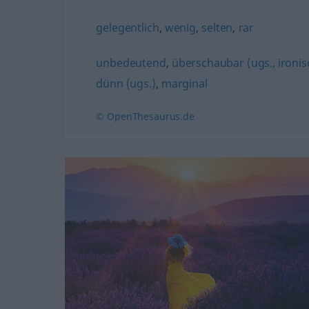
gelegentlich
,
wenig
,
selten
,
rar
unbedeutend
,
überschaubar (ugs., ironis
dünn (ugs.)
,
marginal
© OpenThesaurus.de