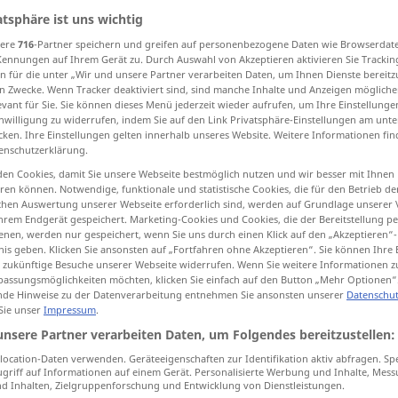
atsphäre ist uns wichtig
sere
716
-Partner speichern und greifen auf personenbezogene Daten wie Browserdat
Kennungen auf Ihrem Gerät zu. Durch Auswahl von Akzeptieren aktivieren Sie Trackin
n für die unter „Wir und unsere Partner verarbeiten Daten, um Ihnen Dienste bereitz
tippen)
n Zwecke. Wenn Tracker deaktiviert sind, sind manche Inhalte und Anzeigen mögliche
evant für Sie. Sie können dieses Menü jederzeit wieder aufrufen, um Ihre Einstellung
inwilligung zu widerrufen, indem Sie auf den Link Privatsphäre-Einstellungen am unt
cken. Ihre Einstellungen gelten innerhalb unseres Website. Weitere Informationen fin
enschutzerklärung.
en Cookies, damit Sie unsere Webseite bestmöglich nutzen und wir besser mit Ihnen
en können. Notwendige, funktionale und statistische Cookies, die für den Betrieb d
kaum
ischen Auswertung unserer Webseite erforderlich sind, werden auf Grundlage unserer
hrem Endgerät gespeichert. Marketing-Cookies und Cookies, die der Bereitstellung per
nen, werden nur gespeichert, wenn Sie uns durch einen Klick auf den „Akzeptieren“-
kaum
nis geben. Klicken Sie ansonsten auf „Fortfahren ohne Akzeptieren“. Sie können Ihre 
ür zukünftige Besuche unserer Webseite widerrufen. Wenn Sie weitere Informationen 
assungsmöglichkeiten möchten, klicken Sie einfach auf den Button „Mehr Optionen“
de Hinweise zu der Datenverarbeitung entnehmen Sie ansonsten unserer
Datenschut
 Sie unser
Impressum
.
es ist kaum zu
glauben
unsere Partner verarbeiten Daten, um Folgendes bereitzustellen:
es besteht kaum
Hoffnung
ocation-Daten verwenden. Geräteeigenschaften zur Identifikation aktiv abfragen. Sp
griff auf Informationen auf einem Gerät. Personalisierte Werbung und Inhalte, Mes
 Inhalten, Zielgruppenforschung und Entwicklung von Dienstleistungen.
wohl
kaum, ich glaube kaum
Antwort