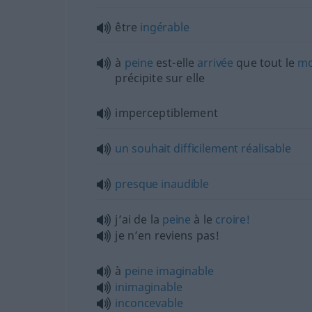
être
ingérable
à
peine
est-elle
arrivée
que tout le
m
précipite sur elle
imperceptiblement
un
souhait
difficilement
réalisable
presque
inaudible
j’ai de la
peine
à le
croire!
je n’en reviens pas!
à
peine
imaginable
inimaginable
inconcevable