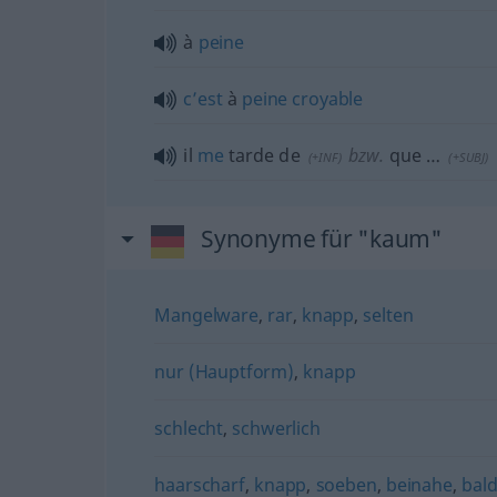
à
peine
c’est
à
peine
croyable
il
me
tarde de
bzw.
que …
(
+INF
)
(
+SUBJ
)
Synonyme für "kaum"
Mangelware
,
rar
,
knapp
,
selten
nur (Hauptform)
,
knapp
schlecht
,
schwerlich
haarscharf
,
knapp
,
soeben
,
beinahe
,
bald