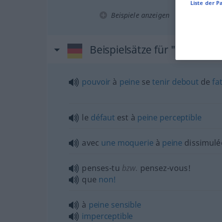
Liste der P
Beispiele anzeigen
Beispielsätze für "kaum"
pouvoir
à
peine
se
tenir
debout
de
fa
le
défaut
est à
peine
perceptible
avec
une
moquerie
à
peine
dissimulé
penses-tu
bzw.
pensez-vous!
que
non!
à
peine
sensible
imperceptible