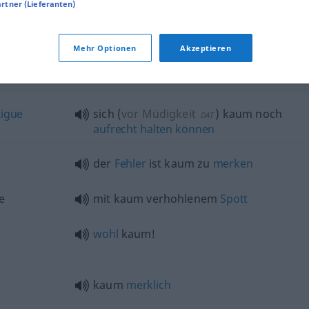
artner (Lieferanten)
Mehr Optionen
Akzeptieren
tigue
sich
(
vor Müdigkeit
)
kaum noch
DAT
aufrecht
halten
können
der
Fehler
ist kaum zu
merken
e
mit kaum verhohlenem
Spott
wohl
kaum!
kaum
merklich