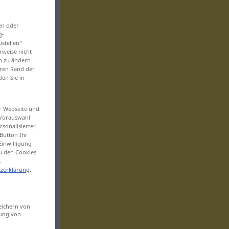
en oder
g-
ustellen“
rweise nicht
en zu ändern
eren Rand der
den Sie in
er Webseite und
 Vorauswahl
sonalisierter
Button Ihr
Einwilligung
zu den Cookies
.
zerklärung
.
eichern von
sung von