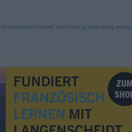
ch)
,
bescheiden (Summe, Lohn)
,
gering
,
klein
,
wenig
,
winzig
,