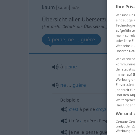
Ihre Priv
kaum
[kaʊm]
adv
Wir und un
Übersicht aller Übersetzungen
eindeutige 
Technologie
(Für mehr Details die Übersetzung anklicken/an
aufgeführte
mehr so rel
à peine, ne … guère
oder Ihre E
Webseite kli
unserer Dat
Wir verwend
kommunizier
à
peine
der statist
immer auf I
Werbung die
ne
…
guère
Einverständ
jederzeit f
und den Anp
Beispiele
Weitergehen
Hier finden
c’est
à peine
croyable
Wir und 
il n’y
a
guère d’espoir
Genaue Geol
und/oder Zu
Werbung und
je ne le pense guère