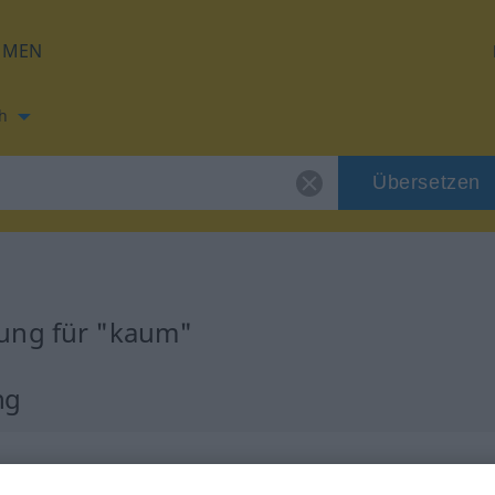
HMEN
h
Übersetzen
ung für "kaum"
ng