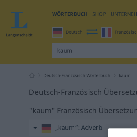
WÖRTERBUCH
SHOP
UNTERNE
Deutsch
Französisc
Deutsch-Französisch Wörterbuch
kaum
Deutsch-Französisch Übersetz
"kaum" Französisch Übersetzu
„kaum“
: Adverb