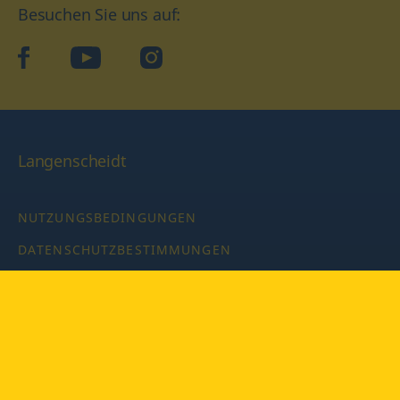
Besuchen Sie uns auf:
facebook
YouTube
Instagram
Langenscheidt
NUTZUNGSBEDINGUNGEN
DATENSCHUTZBESTIMMUNGEN
IMPRESSUM
PRIVATSPHÄRE-EINSTELLUNGEN
LATEINWÖRTERBUCH MIT CODE
Copyright © 2026 PONS Langenscheidt GmbH, Alle Rechte