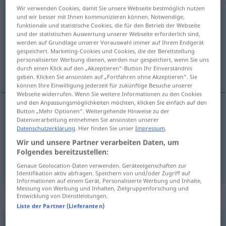
Wir verwenden Cookies, damit Sie unsere Webseite bestmöglich nutzen
bewältigen
[bəˈvɛltɪgən]
v/t
<
sans ge
>
und wir besser mit Ihnen kommunizieren können. Notwendige,
funktionale und statistische Cookies, die für den Betrieb der Webseite
Übersicht aller Übersetzungen
und der statistischen Auswertung unserer Webseite erforderlich sind,
werden auf Grundlage unserer Vorauswahl immer auf Ihrem Endgerät
(Für mehr Details die Übersetzung anklicken/antippen)
gespeichert. Marketing-Cookies und Cookies, die der Bereitstellung
personalisierter Werbung dienen, werden nur gespeichert, wenn Sie uns
venir à bout de, assumer
durch einen Klick auf den „Akzeptieren“-Button Ihr Einverständnis
geben. Klicken Sie ansonsten auf „Fortfahren ohne Akzeptieren“. Sie
können Ihre Einwilligung jederzeit für zukünftige Besuche unserer
Webseite widerrufen. Wenn Sie weitere Informationen zu den Cookies
und den Anpassungsmöglichkeiten möchten, klicken Sie einfach auf den
Button „Mehr Optionen“. Weitergehende Hinweise zu der
Datenverarbeitung entnehmen Sie ansonsten unserer
venir
à
bout
de
bewältigen
Datenschutzerklärung
. Hier finden Sie unser
Impressum
.
Wir und unsere Partner verarbeiten Daten, um
assumer
bewältigen
Vergangenheit
Folgendes bereitzustellen:
Genaue Geolocation-Daten verwenden. Geräteeigenschaften zur
Identifikation aktiv abfragen. Speichern von und/oder Zugriff auf
Informationen auf einem Gerät. Personalisierte Werbung und Inhalte,
Messung von Werbung und Inhalten, Zielgruppenforschung und
Beispielsätze für "bewältigen"
Entwicklung von Dienstleistungen.
Liste der Partner (Lieferanten)