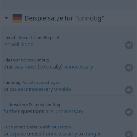
Beispielsätze für "unnötig"
misch
dich
nicht unnötig ein!
let
well
alone!
das war
höchst
unnötig
that
was
most
(
od
totally)
unnecessary
unnötig
Porzellan
zerschlagen
to
cause
unnecessary
trouble
jede
weitere
Frage
ist unnötig
further
questions
are
unnecessary
sich unnötig einer
Gefahr
aussetzen
to
expose
oneself
unnecessarily
to
danger