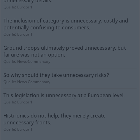
unnecessary details.
Quelle:
Europarl
The inclusion of category is unnecessary, costly and
potentially confusing to consumers.
Quelle:
Europarl
Ground troops ultimately proved unnecessary, but
failure was not an option.
Quelle:
News-Commentary
So why should they take unnecessary risks?
Quelle:
News-Commentary
This legislation is unnecessary at a European level.
Quelle:
Europarl
Histrionics do not help, they merely create
unnecessary fronts.
Quelle:
Europarl