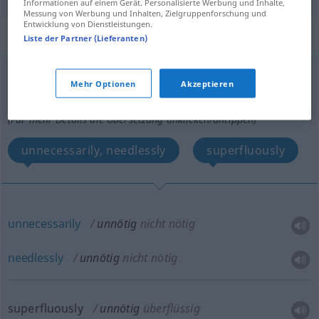
Informationen auf einem Gerät. Personalisierte Werbung und Inhalte,
Messung von Werbung und Inhalten, Zielgruppenforschung und
Entwicklung von Dienstleistungen.
„unnötig“
: Adverb
Liste der Partner (Lieferanten)
unnötig
adv
Mehr Optionen
Akzeptieren
Übersicht aller Übersetzungen
(Für mehr Details die Übersetzung anklicken/antippen)
unnecessarily, needlessly
superfluously
unnecessarily
unnötig
nicht nötig
needlessly
unnötig
nicht nötig
superfluously
unnötig
überflüssig