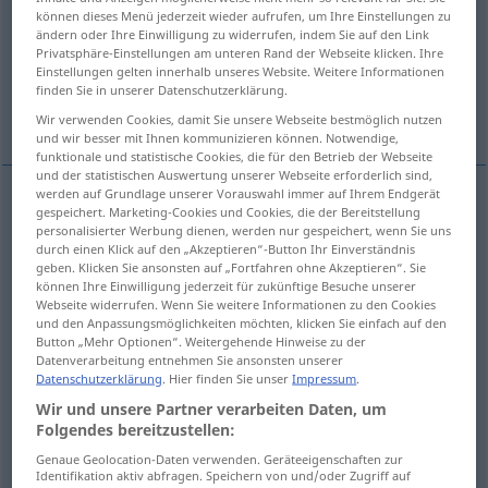
können dieses Menü jederzeit wieder aufrufen, um Ihre Einstellungen zu
ändern oder Ihre Einwilligung zu widerrufen, indem Sie auf den Link
Übersicht aller Übersetzungen
Privatsphäre-Einstellungen am unteren Rand der Webseite klicken. Ihre
(Für mehr Details die Übersetzung anklicken/antippen)
Einstellungen gelten innerhalb unseres Website. Weitere Informationen
finden Sie in unserer Datenschutzerklärung.
unnecessary, needless
superfluous
Wir verwenden Cookies, damit Sie unsere Webseite bestmöglich nutzen
und wir besser mit Ihnen kommunizieren können. Notwendige,
funktionale und statistische Cookies, die für den Betrieb der Webseite
und der statistischen Auswertung unserer Webseite erforderlich sind,
werden auf Grundlage unserer Vorauswahl immer auf Ihrem Endgerät
gespeichert. Marketing-Cookies und Cookies, die der Bereitstellung
unnecessary
unnötig
Geldausgaben, Sorgen,
personalisierter Werbung dienen, werden nur gespeichert, wenn Sie uns
durch einen Klick auf den „Akzeptieren“-Button Ihr Einverständnis
Maßnahmen etc
geben. Klicken Sie ansonsten auf „Fortfahren ohne Akzeptieren“. Sie
können Ihre Einwilligung jederzeit für zukünftige Besuche unserer
Webseite widerrufen. Wenn Sie weitere Informationen zu den Cookies
needless
unnötig
Geldausgaben, Sorgen,
und den Anpassungsmöglichkeiten möchten, klicken Sie einfach auf den
Button „Mehr Optionen“. Weitergehende Hinweise zu der
Maßnahmen etc
Datenverarbeitung entnehmen Sie ansonsten unserer
Datenschutzerklärung
. Hier finden Sie unser
Impressum
.
Wir und unsere Partner verarbeiten Daten, um
Folgendes bereitzustellen:
Genaue Geolocation-Daten verwenden. Geräteeigenschaften zur
superfluous
unnötig
überflüssig
Identifikation aktiv abfragen. Speichern von und/oder Zugriff auf