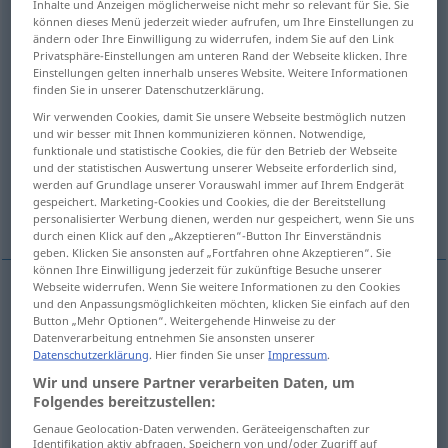
Inhalte und Anzeigen möglicherweise nicht mehr so relevant für Sie. Sie
können dieses Menü jederzeit wieder aufrufen, um Ihre Einstellungen zu
Übersicht aller Übersetzungen
ändern oder Ihre Einwilligung zu widerrufen, indem Sie auf den Link
Privatsphäre-Einstellungen am unteren Rand der Webseite klicken. Ihre
(Für mehr Details die Übersetzung anklicken/antippen)
Einstellungen gelten innerhalb unseres Website. Weitere Informationen
finden Sie in unserer Datenschutzerklärung.
useless, futile, of no use
Wir verwenden Cookies, damit Sie unsere Webseite bestmöglich nutzen
und wir besser mit Ihnen kommunizieren können. Notwendige,
funktionale und statistische Cookies, die für den Betrieb der Webseite
needless, unnecessary
pointless
und der statistischen Auswertung unserer Webseite erforderlich sind,
werden auf Grundlage unserer Vorauswahl immer auf Ihrem Endgerät
gespeichert. Marketing-Cookies und Cookies, die der Bereitstellung
wasted
unprofitable, unproductive
personalisierter Werbung dienen, werden nur gespeichert, wenn Sie uns
durch einen Klick auf den „Akzeptieren“-Button Ihr Einverständnis
geben. Klicken Sie ansonsten auf „Fortfahren ohne Akzeptieren“. Sie
können Ihre Einwilligung jederzeit für zukünftige Besuche unserer
Webseite widerrufen. Wenn Sie weitere Informationen zu den Cookies
und den Anpassungsmöglichkeiten möchten, klicken Sie einfach auf den
useless
,
futile
, of no
use
nutzlos
sinnlos
(
PRÄD
)
Button „Mehr Optionen“. Weitergehende Hinweise zu der
Datenverarbeitung entnehmen Sie ansonsten unserer
Datenschutzerklärung
. Hier finden Sie unser
Impressum
.
Wir und unsere Partner verarbeiten Daten, um
Folgendes bereitzustellen:
needless
nutzlos
unnötig
Genaue Geolocation-Daten verwenden. Geräteeigenschaften zur
Identifikation aktiv abfragen. Speichern von und/oder Zugriff auf