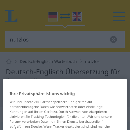
Deutsch-Englisch Wörterbuch
nutzlos
Deutsch-Englisch Übersetzung für
"nutzlos"
Ihre Privatsphäre ist uns wichtig
"nutzlos" Englisch Übersetzung
Wir und unsere
716
-Partner speichern und greifen auf
personenbezogene Daten wie Browserdaten oder eindeutige
Kennungen auf Ihrem Gerät zu. Durch Auswahl von Akzeptieren
„nutzlos“
: Adjektiv
aktivieren Sie Tracking-Technologien für die unter „Wir und unsere
Partner verarbeiten Daten, um Ihnen Dienste bereitzustellen“
aufgeführten Zwecke. Wenn Tracker deaktiviert sind, sind manche
nutzlos
adj