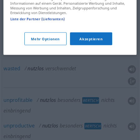
Informationen auf einem Gerät. Personalisierte Werbung und Inhalte,
unnecessary
nutzlos
unnötig
Messung von Werbung und Inhalten, Zielgruppenforschung und
Entwicklung von Dienstleistungen.
Liste der Partner (Lieferanten)
pointless
nutzlos
müßig
Mehr Optionen
Akzeptieren
wasted
nutzlos
verschwendet
unprofitable
nutzlos
besonders
nichts
WIRTSCH
einbringend
unproductive
nutzlos
besonders
nichts
WIRTSCH
einbringend