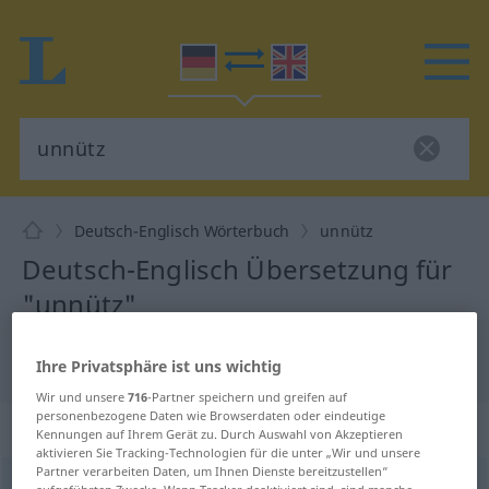
Deutsch-Englisch Wörterbuch
unnütz
Deutsch-Englisch Übersetzung für
"unnütz"
"unnütz" Englisch Übersetzung
Ihre Privatsphäre ist uns wichtig
Wir und unsere
716
-Partner speichern und greifen auf
personenbezogene Daten wie Browserdaten oder eindeutige
„unnütz“
: Adjektiv
Kennungen auf Ihrem Gerät zu. Durch Auswahl von Akzeptieren
aktivieren Sie Tracking-Technologien für die unter „Wir und unsere
Partner verarbeiten Daten, um Ihnen Dienste bereitzustellen“
unnütz
adj
<
unnützer
;
unnützest
>