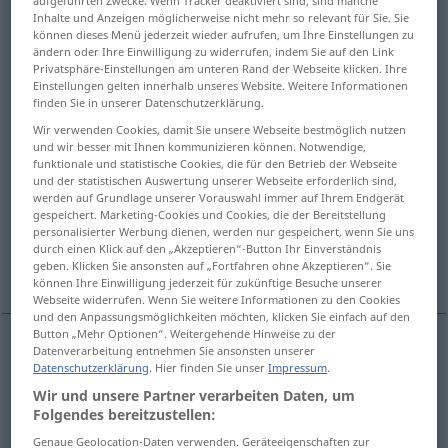
aufgeführten Zwecke. Wenn Tracker deaktiviert sind, sind manche
Inhalte und Anzeigen möglicherweise nicht mehr so relevant für Sie. Sie
Übersicht aller Übersetzungen
können dieses Menü jederzeit wieder aufrufen, um Ihre Einstellungen zu
ändern oder Ihre Einwilligung zu widerrufen, indem Sie auf den Link
(Für mehr Details die Übersetzung anklicken/antippen)
Privatsphäre-Einstellungen am unteren Rand der Webseite klicken. Ihre
Einstellungen gelten innerhalb unseres Website. Weitere Informationen
useless, unprofitable
useless
finden Sie in unserer Datenschutzerklärung.
Wir verwenden Cookies, damit Sie unsere Webseite bestmöglich nutzen
und wir besser mit Ihnen kommunizieren können. Notwendige,
unnecessary
idle, empty
funktionale und statistische Cookies, die für den Betrieb der Webseite
und der statistischen Auswertung unserer Webseite erforderlich sind,
werden auf Grundlage unserer Vorauswahl immer auf Ihrem Endgerät
useless, pointless
in vain
gespeichert. Marketing-Cookies und Cookies, die der Bereitstellung
personalisierter Werbung dienen, werden nur gespeichert, wenn Sie uns
durch einen Klick auf den „Akzeptieren“-Button Ihr Einverständnis
naughty
geben. Klicken Sie ansonsten auf „Fortfahren ohne Akzeptieren“. Sie
können Ihre Einwilligung jederzeit für zukünftige Besuche unserer
Webseite widerrufen. Wenn Sie weitere Informationen zu den Cookies
und den Anpassungsmöglichkeiten möchten, klicken Sie einfach auf den
Button „Mehr Optionen“. Weitergehende Hinweise zu der
Datenverarbeitung entnehmen Sie ansonsten unserer
useless
unnütz
Geldausgaben etc
Datenschutzerklärung
. Hier finden Sie unser
Impressum
.
Wir und unsere Partner verarbeiten Daten, um
Folgendes bereitzustellen:
unprofitable
unnütz
Geldausgaben etc
Genaue Geolocation-Daten verwenden. Geräteeigenschaften zur