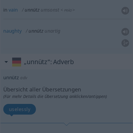
in
vain
unnütz
umsonst
<
>
PRÄD
naughty
unnütz
unartig
„unnütz“
: Adverb
unnütz
adv
Übersicht aller Übersetzungen
(Für mehr Details die Übersetzung anklicken/antippen)
uselessly