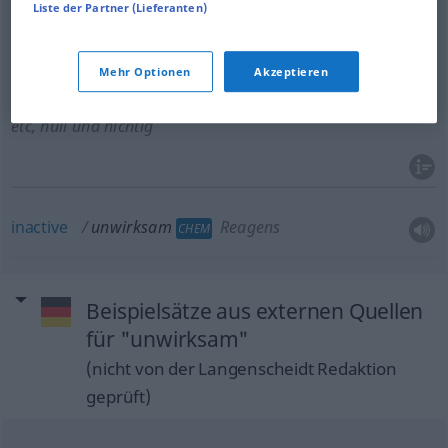
Liste der Partner (Lieferanten)
inoperative
unwirksam
Rechtsgeschäft etc
JUR
Mehr Optionen
Akzeptieren
(null and)
void
unwirksam
Rechtsgeschäft
JUR
etc
, null und nichtig
inactive
unwirksam
Reagens
CHEM
Beispielsätze aus externen Quellen
für "unwirksam"
(nicht von der Langenscheidt Redaktion
geprüft)