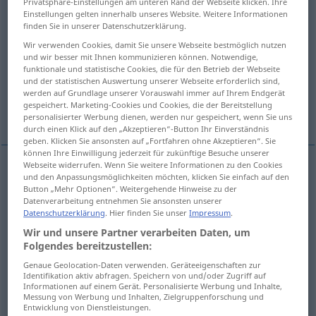
Privatsphäre-Einstellungen am unteren Rand der Webseite klicken. Ihre
Einstellungen gelten innerhalb unseres Website. Weitere Informationen
Übersicht aller Übersetzungen
finden Sie in unserer Datenschutzerklärung.
(Für mehr Details die Übersetzung anklicken/antippen)
Wir verwenden Cookies, damit Sie unsere Webseite bestmöglich nutzen
und wir besser mit Ihnen kommunizieren können. Notwendige,
funktionale und statistische Cookies, die für den Betrieb der Webseite
ineffective, ineffectual, inefficacious
und der statistischen Auswertung unserer Webseite erforderlich sind,
werden auf Grundlage unserer Vorauswahl immer auf Ihrem Endgerät
gespeichert. Marketing-Cookies und Cookies, die der Bereitstellung
inoperative, null and void
inactive
personalisierter Werbung dienen, werden nur gespeichert, wenn Sie uns
durch einen Klick auf den „Akzeptieren“-Button Ihr Einverständnis
geben. Klicken Sie ansonsten auf „Fortfahren ohne Akzeptieren“. Sie
können Ihre Einwilligung jederzeit für zukünftige Besuche unserer
Webseite widerrufen. Wenn Sie weitere Informationen zu den Cookies
und den Anpassungsmöglichkeiten möchten, klicken Sie einfach auf den
ineffective
unwirksam
Medizin, Behandlung etc
Button „Mehr Optionen“. Weitergehende Hinweise zu der
Datenverarbeitung entnehmen Sie ansonsten unserer
Datenschutzerklärung
. Hier finden Sie unser
Impressum
.
ineffectual
unwirksam
Medizin, Behandlung etc
Wir und unsere Partner verarbeiten Daten, um
Folgendes bereitzustellen:
inefficacious
unwirksam
Medizin, Behandlung
Genaue Geolocation-Daten verwenden. Geräteeigenschaften zur
etc
Identifikation aktiv abfragen. Speichern von und/oder Zugriff auf
Informationen auf einem Gerät. Personalisierte Werbung und Inhalte,
Messung von Werbung und Inhalten, Zielgruppenforschung und
Entwicklung von Dienstleistungen.