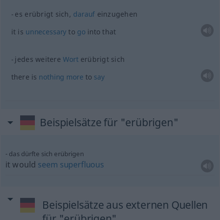
es erübrigt sich,
darauf
einzugehen
it is
unnecessary
to
go
into that
jedes weitere
Wort
erübrigt sich
there is
nothing
more
to
say
Beispielsätze für "erübrigen"
das dürfte sich erübrigen
it would
seem
superfluous
Beispielsätze aus externen Quellen
für "erübrigen"