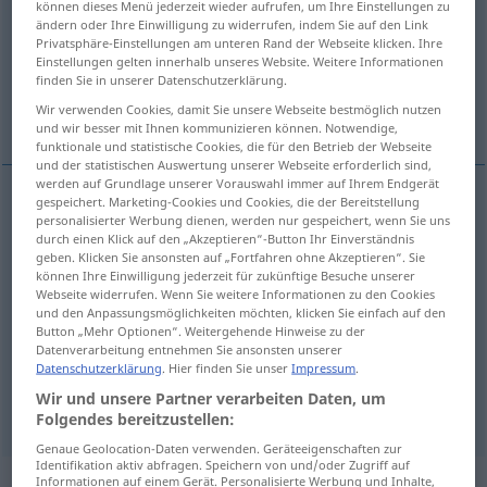
können dieses Menü jederzeit wieder aufrufen, um Ihre Einstellungen zu
ändern oder Ihre Einwilligung zu widerrufen, indem Sie auf den Link
Übersicht aller Übersetzungen
Privatsphäre-Einstellungen am unteren Rand der Webseite klicken. Ihre
Einstellungen gelten innerhalb unseres Website. Weitere Informationen
(Für mehr Details die Übersetzung anklicken/antippen)
finden Sie in unserer Datenschutzerklärung.
Wir verwenden Cookies, damit Sie unsere Webseite bestmöglich nutzen
spare
save, put aside
und wir besser mit Ihnen kommunizieren können. Notwendige,
funktionale und statistische Cookies, die für den Betrieb der Webseite
und der statistischen Auswertung unserer Webseite erforderlich sind,
werden auf Grundlage unserer Vorauswahl immer auf Ihrem Endgerät
gespeichert. Marketing-Cookies und Cookies, die der Bereitstellung
personalisierter Werbung dienen, werden nur gespeichert, wenn Sie uns
save
,
put
aside
(
od
away
, by)
erübrigen
Geld,
durch einen Klick auf den „Akzeptieren“-Button Ihr Einverständnis
geben. Klicken Sie ansonsten auf „Fortfahren ohne Akzeptieren“. Sie
Vorräte etc
können Ihre Einwilligung jederzeit für zukünftige Besuche unserer
Webseite widerrufen. Wenn Sie weitere Informationen zu den Cookies
und den Anpassungsmöglichkeiten möchten, klicken Sie einfach auf den
Button „Mehr Optionen“. Weitergehende Hinweise zu der
Datenverarbeitung entnehmen Sie ansonsten unserer
Datenschutzerklärung
. Hier finden Sie unser
Impressum
.
spare
erübrigen
Zeit
Wir und unsere Partner verarbeiten Daten, um
Folgendes bereitzustellen:
Genaue Geolocation-Daten verwenden. Geräteeigenschaften zur
Identifikation aktiv abfragen. Speichern von und/oder Zugriff auf
„erübrigen“
: reflexives Verb
Informationen auf einem Gerät. Personalisierte Werbung und Inhalte,