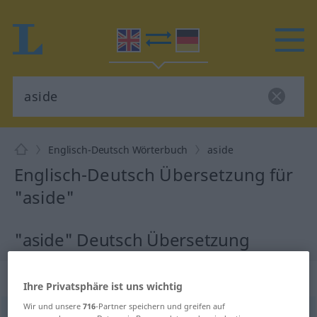
Englisch-Deutsch Wörterbuch
aside
Englisch-Deutsch Übersetzung für
"aside"
"aside" Deutsch Übersetzung
„aside“
: adverb
Ihre Privatsphäre ist uns wichtig
Wir und unsere
716
-Partner speichern und greifen auf
aside
[əˈsaid]
adv