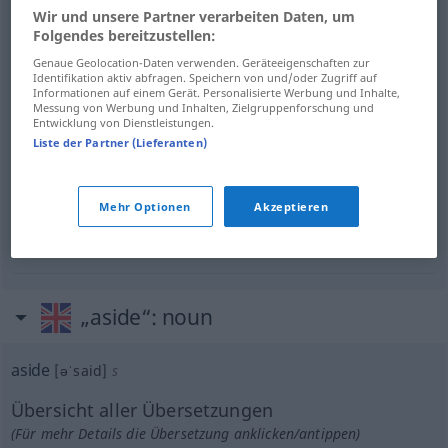
beiseite
,
weg
aside
away, at one side
Wir und unsere Partner verarbeiten Daten, um
Folgendes bereitzustellen:
Genaue Geolocation-Daten verwenden. Geräteeigenschaften zur
für sich,
leise
,
beiseite
(gesprochene Worte)
Identifikation aktiv abfragen. Speichern von und/oder Zugriff auf
Informationen auf einem Gerät. Personalisierte Werbung und Inhalte,
aside
quietly
Messung von Werbung und Inhalten, Zielgruppenforschung und
THEAT
Entwicklung von Dienstleistungen.
Liste der Partner (Lieferanten)
abgesehen
, mit
Ausnahme
(
from
von
)
aside
Mehr Optionen
Akzeptieren
except, apart
esp
US
„aside“
: noun
aside
[əˈsaid]
s
Übersicht aller Übersetzungen
(Für mehr Details die Übersetzung anklicken/antippen)