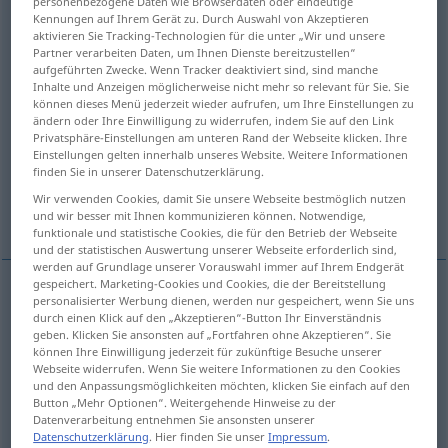
personenbezogene Daten wie Browserdaten oder eindeutige
Kennungen auf Ihrem Gerät zu. Durch Auswahl von Akzeptieren
Übersicht aller Übersetzungen
aktivieren Sie Tracking-Technologien für die unter „Wir und unsere
Partner verarbeiten Daten, um Ihnen Dienste bereitzustellen“
(Für mehr Details die Übersetzung anklicken/antippen)
aufgeführten Zwecke. Wenn Tracker deaktiviert sind, sind manche
Inhalte und Anzeigen möglicherweise nicht mehr so relevant für Sie. Sie
beiseite, auf die Seite, seitwärts, abseits
können dieses Menü jederzeit wieder aufrufen, um Ihre Einstellungen zu
ändern oder Ihre Einwilligung zu widerrufen, indem Sie auf den Link
Privatsphäre-Einstellungen am unteren Rand der Webseite klicken. Ihre
Einstellungen gelten innerhalb unseres Website. Weitere Informationen
beiseite, weg
für sich, leise, beiseite
finden Sie in unserer Datenschutzerklärung.
Wir verwenden Cookies, damit Sie unsere Webseite bestmöglich nutzen
abgesehen, mit Ausnahme
und wir besser mit Ihnen kommunizieren können. Notwendige,
funktionale und statistische Cookies, die für den Betrieb der Webseite
und der statistischen Auswertung unserer Webseite erforderlich sind,
werden auf Grundlage unserer Vorauswahl immer auf Ihrem Endgerät
gespeichert. Marketing-Cookies und Cookies, die der Bereitstellung
personalisierter Werbung dienen, werden nur gespeichert, wenn Sie uns
beiseite
, auf die
Seite
,
seitwärts
,
abseits
aside
to
durch einen Klick auf den „Akzeptieren“-Button Ihr Einverständnis
geben. Klicken Sie ansonsten auf „Fortfahren ohne Akzeptieren“. Sie
one side, sideways
können Ihre Einwilligung jederzeit für zukünftige Besuche unserer
Webseite widerrufen. Wenn Sie weitere Informationen zu den Cookies
und den Anpassungsmöglichkeiten möchten, klicken Sie einfach auf den
Button „Mehr Optionen“. Weitergehende Hinweise zu der
Datenverarbeitung entnehmen Sie ansonsten unserer
Datenschutzerklärung
. Hier finden Sie unser
Impressum
.