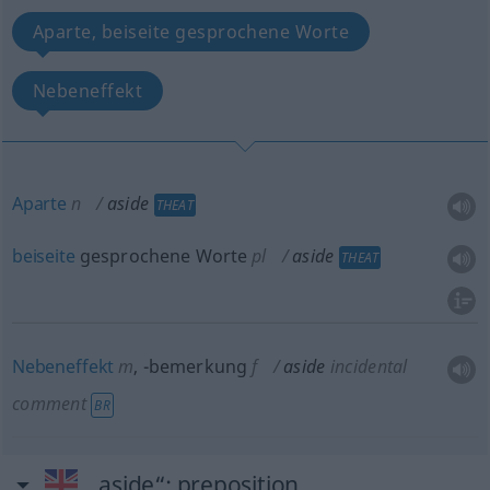
Aparte, beiseite gesprochene Worte
Nebeneffekt
Aparte
n
aside
THEAT
beiseite
gesprochene Worte
pl
aside
THEAT
Nebeneffekt
m
,
-bemerkung
f
aside
incidental
comment
BR
„aside“
: preposition