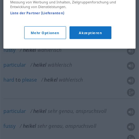
Messung von Werbung und Inhalten, Zielgruppenforschung und
ticklish
heikel
Frage, Lage, Sache etc
Entwicklung von Dienstleistungen.
Liste der Partner (Lieferanten)
tricky
heikel
Frage, Lage, Sache etc
Mehr Optionen
Akzeptieren
fussy
heikel
wählerisch
particular
heikel
wählerisch
hard
to
please
heikel
wählerisch
particular
heikel
sehr genau, anspruchsvoll
fussy
heikel
sehr genau, anspruchsvoll