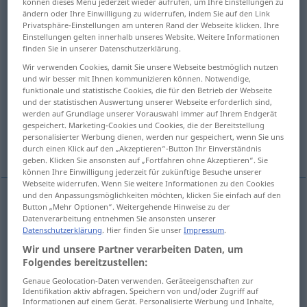
können dieses Menü jederzeit wieder aufrufen, um Ihre Einstellungen zu
ändern oder Ihre Einwilligung zu widerrufen, indem Sie auf den Link
Übersicht aller Übersetzungen
Privatsphäre-Einstellungen am unteren Rand der Webseite klicken. Ihre
Einstellungen gelten innerhalb unseres Website. Weitere Informationen
(Für mehr Details die Übersetzung anklicken/antippen)
finden Sie in unserer Datenschutzerklärung.
Wir verwenden Cookies, damit Sie unsere Webseite bestmöglich nutzen
difficult, delicate, awkward, ticklish, tricky
und wir besser mit Ihnen kommunizieren können. Notwendige,
funktionale und statistische Cookies, die für den Betrieb der Webseite
und der statistischen Auswertung unserer Webseite erforderlich sind,
fussy, particular, hard to please
werden auf Grundlage unserer Vorauswahl immer auf Ihrem Endgerät
gespeichert. Marketing-Cookies und Cookies, die der Bereitstellung
personalisierter Werbung dienen, werden nur gespeichert, wenn Sie uns
particular, fussy
squeamish
durch einen Klick auf den „Akzeptieren“-Button Ihr Einverständnis
geben. Klicken Sie ansonsten auf „Fortfahren ohne Akzeptieren“. Sie
können Ihre Einwilligung jederzeit für zukünftige Besuche unserer
Webseite widerrufen. Wenn Sie weitere Informationen zu den Cookies
und den Anpassungsmöglichkeiten möchten, klicken Sie einfach auf den
Button „Mehr Optionen“. Weitergehende Hinweise zu der
difficult
heikel
Frage, Lage, Sache etc
Datenverarbeitung entnehmen Sie ansonsten unserer
Datenschutzerklärung
. Hier finden Sie unser
Impressum
.
delicate
heikel
Frage, Lage, Sache etc
Wir und unsere Partner verarbeiten Daten, um
Folgendes bereitzustellen:
awkward
heikel
Frage, Lage, Sache etc
Genaue Geolocation-Daten verwenden. Geräteeigenschaften zur
Identifikation aktiv abfragen. Speichern von und/oder Zugriff auf
Informationen auf einem Gerät. Personalisierte Werbung und Inhalte,