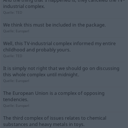
And the thing that's happened is, they canceled the TV-
industrial complex.
Quelle:
TED
We think this must be included in the package.
Quelle:
Europarl
Well, this TV-industrial complex informed my entire
childhood and probably yours.
Quelle:
TED
It is simply not right that we should go on discussing
this whole complex until midnight.
Quelle:
Europarl
The European Union is a complex of opposing
tendencies.
Quelle:
Europarl
The third complex of issues relates to chemical
substances and heavy metals in toys.