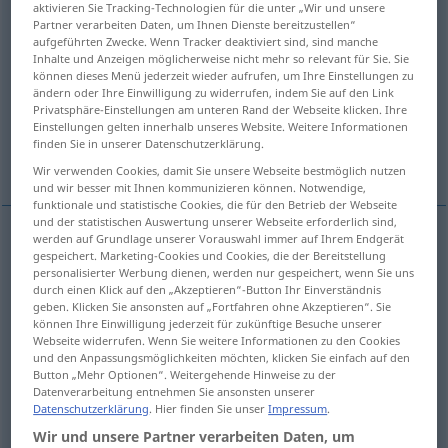
aktivieren Sie Tracking-Technologien für die unter „Wir und unsere
Partner verarbeiten Daten, um Ihnen Dienste bereitzustellen“
Übersicht aller Übersetzungen
aufgeführten Zwecke. Wenn Tracker deaktiviert sind, sind manche
Inhalte und Anzeigen möglicherweise nicht mehr so relevant für Sie. Sie
(Für mehr Details die Übersetzung anklicken/antippen)
können dieses Menü jederzeit wieder aufrufen, um Ihre Einstellungen zu
ändern oder Ihre Einwilligung zu widerrufen, indem Sie auf den Link
many-sided, intricate, complex
complex
Privatsphäre-Einstellungen am unteren Rand der Webseite klicken. Ihre
Einstellungen gelten innerhalb unseres Website. Weitere Informationen
finden Sie in unserer Datenschutzerklärung.
complex
Wir verwenden Cookies, damit Sie unsere Webseite bestmöglich nutzen
und wir besser mit Ihnen kommunizieren können. Notwendige,
funktionale und statistische Cookies, die für den Betrieb der Webseite
und der statistischen Auswertung unserer Webseite erforderlich sind,
werden auf Grundlage unserer Vorauswahl immer auf Ihrem Endgerät
gespeichert. Marketing-Cookies und Cookies, die der Bereitstellung
many-sided
komplex
Problem, Verhältnisse etc
personalisierter Werbung dienen, werden nur gespeichert, wenn Sie uns
durch einen Klick auf den „Akzeptieren“-Button Ihr Einverständnis
intricate
komplex
Problem, Verhältnisse etc
geben. Klicken Sie ansonsten auf „Fortfahren ohne Akzeptieren“. Sie
können Ihre Einwilligung jederzeit für zukünftige Besuche unserer
Webseite widerrufen. Wenn Sie weitere Informationen zu den Cookies
complex
komplex
Problem, Verhältnisse etc
und den Anpassungsmöglichkeiten möchten, klicken Sie einfach auf den
Button „Mehr Optionen“. Weitergehende Hinweise zu der
Datenverarbeitung entnehmen Sie ansonsten unserer
Datenschutzerklärung
. Hier finden Sie unser
Impressum
.
complex
komplex
Lösung, Planung etc
Wir und unsere Partner verarbeiten Daten, um