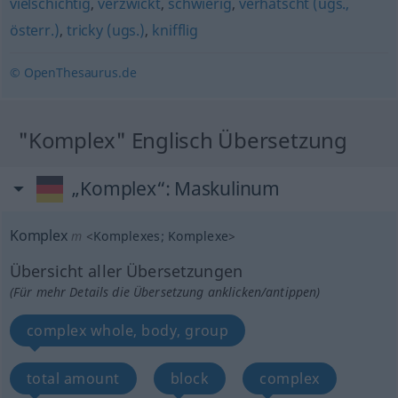
vielschichtig
,
verzwickt
,
schwierig
,
verhatscht (ugs.,
österr.)
,
tricky (ugs.)
,
knifflig
© OpenThesaurus.de
"Komplex" Englisch Übersetzung
„Komplex“
: Maskulinum
Komplex
m
<
Komplexes
;
Komplexe
>
Übersicht aller Übersetzungen
(Für mehr Details die Übersetzung anklicken/antippen)
complex whole, body, group
total amount
block
complex