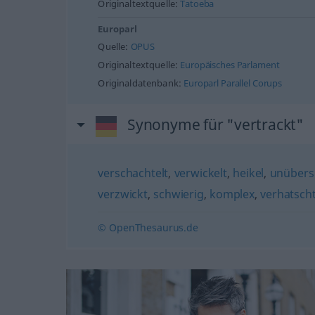
Originaltextquelle:
Tatoeba
Europarl
Quelle:
OPUS
Originaltextquelle:
Europäisches Parlament
Originaldatenbank:
Europarl Parallel Corups
Synonyme für "vertrackt"
verschachtelt
,
verwickelt
,
heikel
,
unübersi
verzwickt
,
schwierig
,
komplex
,
verhatscht
© OpenThesaurus.de