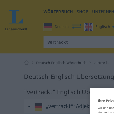
WÖRTERBUCH
SHOP
UNTERNE
Deutsch
Englisch
Deutsch-Englisch Wörterbuch
vertrackt
Deutsch-Englisch Übersetzung 
"vertrackt" Englisch Übersetzu
Ihre Priv
„vertrackt“
: Adjektiv
Wir und un
eindeutige 