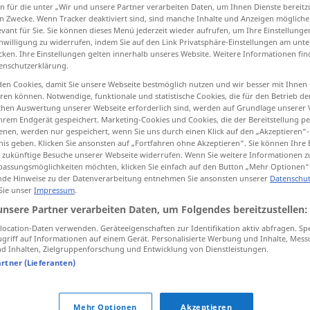
n für die unter „Wir und unsere Partner verarbeiten Daten, um Ihnen Dienste bereitz
test
>
UMG
n Zwecke. Wenn Tracker deaktiviert sind, sind manche Inhalte und Anzeigen mögliche
evant für Sie. Sie können dieses Menü jederzeit wieder aufrufen, um Ihre Einstellung
inwilligung zu widerrufen, indem Sie auf den Link Privatsphäre-Einstellungen am unt
cken. Ihre Einstellungen gelten innerhalb unseres Website. Weitere Informationen fin
tippen)
enschutzerklärung.
en Cookies, damit Sie unsere Webseite bestmöglich nutzen und wir besser mit Ihnen
en können. Notwendige, funktionale und statistische Cookies, die für den Betrieb d
ischen Auswertung unserer Webseite erforderlich sind, werden auf Grundlage unserer
hrem Endgerät gespeichert. Marketing-Cookies und Cookies, die der Bereitstellung per
nen, werden nur gespeichert, wenn Sie uns durch einen Klick auf den „Akzeptieren“-
nis geben. Klicken Sie ansonsten auf „Fortfahren ohne Akzeptieren“. Sie können Ihre 
vertrackt
ür zukünftige Besuche unserer Webseite widerrufen. Wenn Sie weitere Informationen 
assungsmöglichkeiten möchten, klicken Sie einfach auf den Button „Mehr Optionen“
de Hinweise zu der Datenverarbeitung entnehmen Sie ansonsten unserer
Datenschut
 Sie unser
Impressum
.
eine vertrackte
Geschichte
unsere Partner verarbeiten Daten, um Folgendes bereitzustellen:
ocation-Daten verwenden. Geräteeigenschaften zur Identifikation aktiv abfragen. Sp
griff auf Informationen auf einem Gerät. Personalisierte Werbung und Inhalte, Mes
 Inhalten, Zielgruppenforschung und Entwicklung von Dienstleistungen.
Quellen für "vertrackt"
artner (Lieferanten)
ktion geprüft)
Mehr Optionen
Akzeptieren