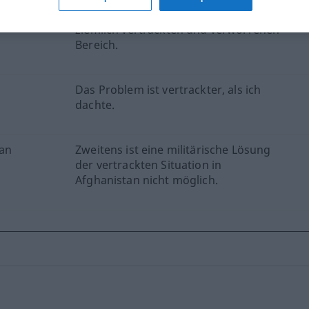
Es handelt sich hierbei um einen
ziemlich vertrackten und verworrenen
Bereich.
Das Problem ist vertrackter, als ich
dachte.
han
Zweitens ist eine militärische Lösung
der vertrackten Situation in
Afghanistan nicht möglich.