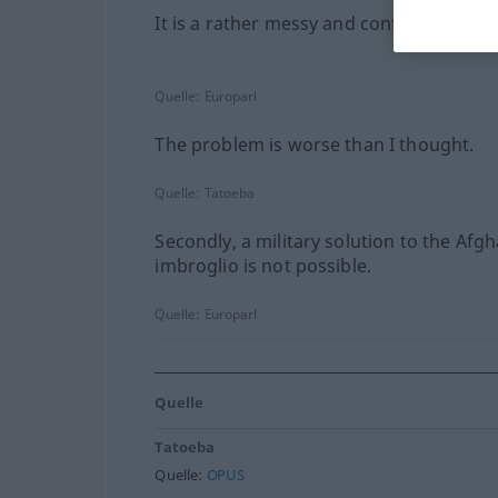
It is a rather messy and confused one.
Quelle:
Europarl
The problem is worse than I thought.
Quelle:
Tatoeba
Secondly, a military solution to the Afg
imbroglio is not possible.
Quelle:
Europarl
Quelle
Tatoeba
Quelle:
OPUS