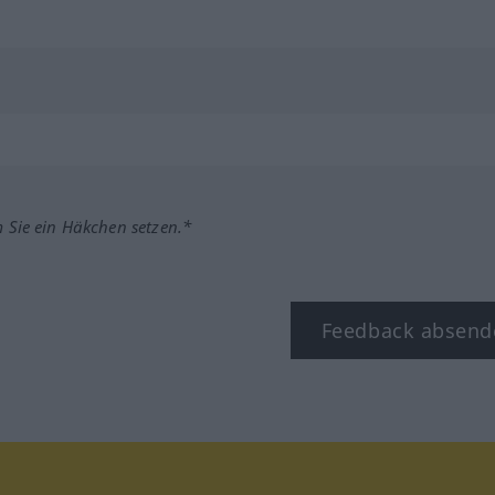
m Sie ein Häkchen setzen.*
Feedback absend