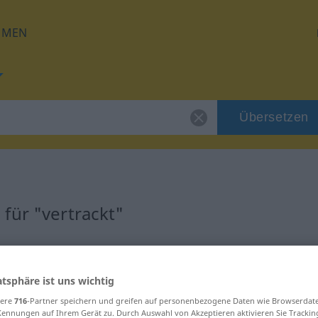
HMEN
Übersetzen
für "vertrackt"
ng
atsphäre ist uns wichtig
sere
716
-Partner speichern und greifen auf personenbezogene Daten wie Browserdat
Kennungen auf Ihrem Gerät zu. Durch Auswahl von Akzeptieren aktivieren Sie Trackin