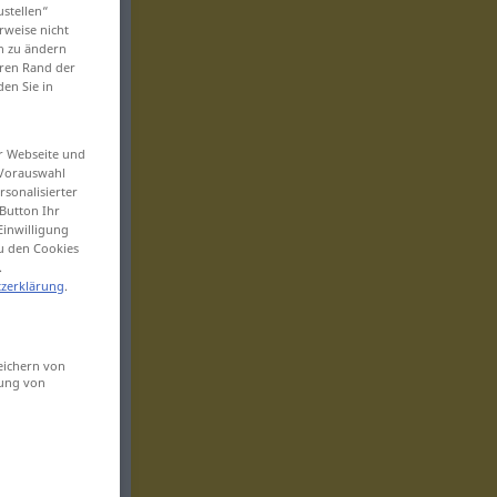
ustellen“
rweise nicht
en zu ändern
eren Rand der
den Sie in
er Webseite und
 Vorauswahl
sonalisierter
Button Ihr
Einwilligung
zu den Cookies
.
zerklärung
.
eichern von
sung von