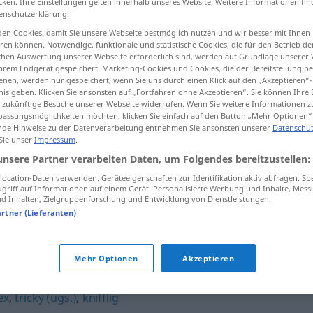
cken. Ihre Einstellungen gelten innerhalb unseres Website. Weitere Informationen fin
enschutzerklärung.
en Cookies, damit Sie unsere Webseite bestmöglich nutzen und wir besser mit Ihnen
en können. Notwendige, funktionale und statistische Cookies, die für den Betrieb d
ischen Auswertung unserer Webseite erforderlich sind, werden auf Grundlage unserer
tippen)
hrem Endgerät gespeichert. Marketing-Cookies und Cookies, die der Bereitstellung per
nen, werden nur gespeichert, wenn Sie uns durch einen Klick auf den „Akzeptieren“-
nis geben. Klicken Sie ansonsten auf „Fortfahren ohne Akzeptieren“. Sie können Ihre 
ür zukünftige Besuche unserer Webseite widerrufen. Wenn Sie weitere Informationen 
assungsmöglichkeiten möchten, klicken Sie einfach auf den Button „Mehr Optionen“
de Hinweise zu der Datenverarbeitung entnehmen Sie ansonsten unserer
Datenschut
 Sie unser
Impressum
.
verhatscht
Schuhe
unsere Partner verarbeiten Daten, um Folgendes bereitzustellen:
ocation-Daten verwenden. Geräteeigenschaften zur Identifikation aktiv abfragen. Sp
griff auf Informationen auf einem Gerät. Personalisierte Werbung und Inhalte, Mes
 Inhalten, Zielgruppenforschung und Entwicklung von Dienstleistungen.
artner (Lieferanten)
Mehr Optionen
Akzeptieren
chtlich
,
kompliziert
,
diffizil
,
schwer
,
vertrackt
,
prekär
,
ex
,
tricky (ugs.)
,
knifflig