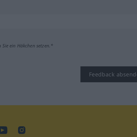
m Sie ein Häkchen setzen.*
Feedback absend
ook
YouTube
Instagram