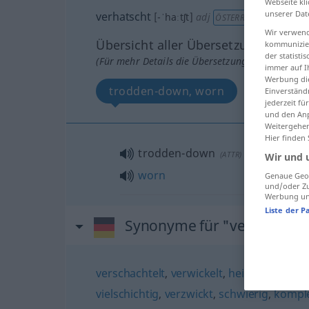
Webseite kli
unserer Dat
verhatscht
[-ˈhaːtʃt]
adj
ÖSTERR
UMG
Wir verwend
Übersicht aller Übersetzungen
kommunizier
der statist
(Für mehr Details die Übersetzung anklicken/an
immer auf I
Werbung die
trodden-down, worn
Einverständ
jederzeit f
und den Anp
Weitergehen
Hier finden
trodden-down
(
ATTR
)
Wir und 
worn
Genaue Geol
und/oder Zu
Werbung und
Liste der P
Synonyme für "verhatscht"
verschachtelt
,
verwickelt
,
heikel
,
unübersi
vielschichtig
,
verzwickt
,
schwierig
,
kompl