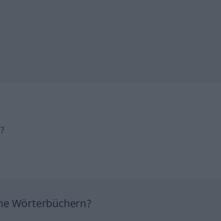
h?
ine Wörterbüchern?