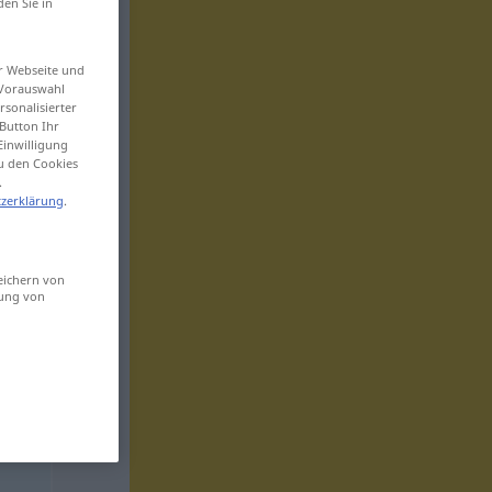
den Sie in
er Webseite und
 Vorauswahl
sonalisierter
Button Ihr
Einwilligung
zu den Cookies
.
zerklärung
.
eichern von
sung von