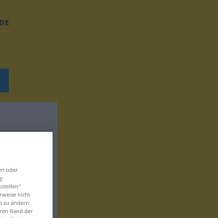
DE
en oder
g-
ustellen“
rweise nicht
en zu ändern
eren Rand der