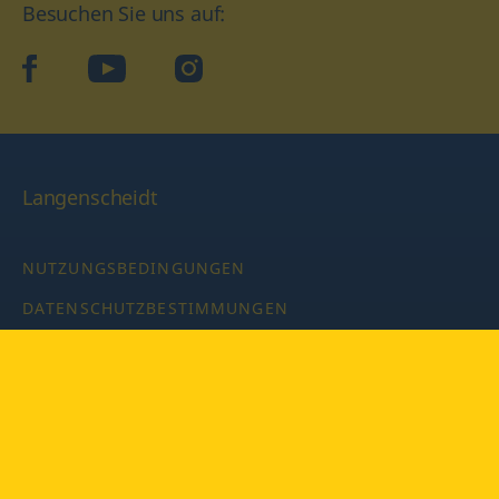
Besuchen Sie uns auf:
facebook
YouTube
Instagram
Langenscheidt
NUTZUNGSBEDINGUNGEN
DATENSCHUTZBESTIMMUNGEN
IMPRESSUM
PRIVATSPHÄRE-EINSTELLUNGEN
LATEINWÖRTERBUCH MIT CODE
Copyright © 2026 PONS Langenscheidt GmbH, Alle Rechte