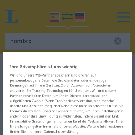
Spanisch-Deutsch Wörterbuch
hombro
Ihre Privatsphäre ist uns wichtig
Spanisch-Deutsch Übersetzung für
Wir und unsere
716
-Partner speichern und greifen auf
personenbezogene Daten wie Browserdaten oder eindeutige
"hombro"
Kennungen auf Ihrem Gerät zu. Durch Auswahl von Akzeptieren
aktivieren Sie Tracking-Technologien für die unter „Wir und unsere
Partner verarbeiten Daten, um Ihnen Dienste bereitzustellen“
"hombro" Deutsch Übersetzung
aufgeführten Zwecke. Wenn Tracker deaktiviert sind, sind manche
Inhalte und Anzeigen möglicherweise nicht mehr so relevant für Sie. Sie
können dieses Menü jederzeit wieder aufrufen, um Ihre Einstellungen zu
ändern oder Ihre Einwilligung zu widerrufen, indem Sie auf den Link
„hombro“
: masculino
Privatsphäre-Einstellungen am unteren Rand der Webseite klicken. Ihre
Einstellungen gelten innerhalb unseres Website. Weitere Informationen
finden Sie in unserer Datenschutzerklärung.
hombro
[ˈɔmbro]
m