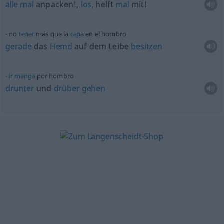
alle
mal
anpacken!,
los
, helft
mal
mit!
no
tener
más que la
capa
en el hombro
gerade
das
Hemd
auf dem Leibe
besitzen
ir
manga
por hombro
drunter
und
drüber
gehen