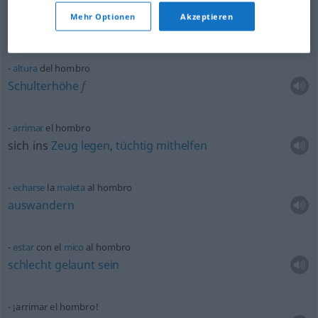
hurtar
el hombro
Mehr Optionen
Akzeptieren
sich
drücken
altura
del hombro
Schulterhöhe
f
arrimar
el hombro
sich ins
Zeug
legen
,
tüchtig
mithelfen
echarse
la
maleta
al hombro
auswandern
estar
con el
mico
al hombro
schlecht
gelaunt
sein
¡arrimar el hombro!