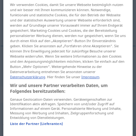
Wir verwenden Cookies, damit Sie unsere Webseite bestmöglich nutzen
und wir besser mit Ihnen kommunizieren können. Notwendige,
Übersicht aller Übersetzungen
funktionale und statistische Cookies, die für den Betrieb der Webseite
(Für mehr Details die Übersetzung anklicken/antippen)
und der statistischen Auswertung unserer Webseite erforderlich sind,
werden auf Grundlage unserer Vorauswahl immer auf Ihrem Endgerät
gespeichert. Marketing-Cookies und Cookies, die der Bereitstellung
Schulter
personalisierter Werbung dienen, werden nur gespeichert, wenn Sie uns
durch einen Klick auf den „Akzeptieren“-Button Ihr Einverständnis
geben. Klicken Sie ansonsten auf „Fortfahren ohne Akzeptieren“. Sie
können Ihre Einwilligung jederzeit für zukünftige Besuche unserer
Webseite widerrufen. Wenn Sie weitere Informationen zu den Cookies
und den Anpassungsmöglichkeiten möchten, klicken Sie einfach auf den
Schulter
f
hombro
Button „Mehr Optionen“. Weitergehende Hinweise zu der
Datenverarbeitung entnehmen Sie ansonsten unserer
Datenschutzerklärung
. Hier finden Sie unser
Impressum
.
Wir und unsere Partner verarbeiten Daten, um
Folgendes bereitzustellen:
Beispielsätze für "hombro"
Genaue Geolocation-Daten verwenden. Geräteeigenschaften zur
Identifikation aktiv abfragen. Speichern von und/oder Zugriff auf
Informationen auf einem Gerät. Personalisierte Werbung und Inhalte,
Messung von Werbung und Inhalten, Zielgruppenforschung und
dar
palmadas en el hombro
Entwicklung von Dienstleistungen.
jemandem auf die
Schulter
klopfen
Liste der Partner (Lieferanten)