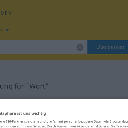
HMEN
ch
Übersetzen
ung für "Wort"
ng
atsphäre ist uns wichtig
sere
716
-Partner speichern und greifen auf personenbezogene Daten wie Browserdat
Kennungen auf Ihrem Gerät zu. Durch Auswahl von Akzeptieren aktivieren Sie Trackin