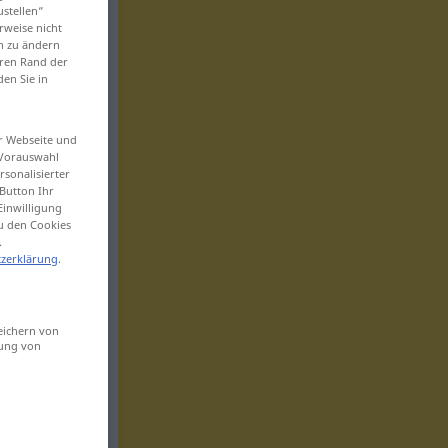
ustellen“
rweise nicht
en zu ändern
eren Rand der
den Sie in
er Webseite und
 Vorauswahl
sonalisierter
Button Ihr
Einwilligung
zu den Cookies
.
zerklärung
.
eichern von
sung von