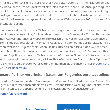
n für die unter „Wir und unsere Partner verarbeiten Daten, um Ihnen Dienste bereitz
n Zwecke. Wenn Tracker deaktiviert sind, sind manche Inhalte und Anzeigen mögliche
evant für Sie. Sie können dieses Menü jederzeit wieder aufrufen, um Ihre Einstellung
inwilligung zu widerrufen, indem Sie auf den Link Privatsphäre-Einstellungen am unt
cken. Ihre Einstellungen gelten innerhalb unseres Website. Weitere Informationen fin
tippen)
enschutzerklärung.
en Cookies, damit Sie unsere Webseite bestmöglich nutzen und wir besser mit Ihnen
en können. Notwendige, funktionale und statistische Cookies, die für den Betrieb d
ischen Auswertung unserer Webseite erforderlich sind, werden auf Grundlage unserer
hrem Endgerät gespeichert. Marketing-Cookies und Cookies, die der Bereitstellung per
nen, werden nur gespeichert, wenn Sie uns durch einen Klick auf den „Akzeptieren“-
nis geben. Klicken Sie ansonsten auf „Fortfahren ohne Akzeptieren“. Sie können Ihre 
Wort
ür zukünftige Besuche unserer Webseite widerrufen. Wenn Sie weitere Informationen 
assungsmöglichkeiten möchten, klicken Sie einfach auf den Button „Mehr Optionen“
de Hinweise zu der Datenverarbeitung entnehmen Sie ansonsten unserer
Datenschut
 Sie unser
Impressum
.
Wort für Wort
unsere Partner verarbeiten Daten, um Folgendes bereitzustellen:
ocation-Daten verwenden. Geräteeigenschaften zur Identifikation aktiv abfragen. Sp
mit einem Wort
griff auf Informationen auf einem Gerät. Personalisierte Werbung und Inhalte, Mes
 Inhalten, Zielgruppenforschung und Entwicklung von Dienstleistungen.
mit anderen Worten
artner (Lieferanten)
Mehr Optionen
Akzeptieren