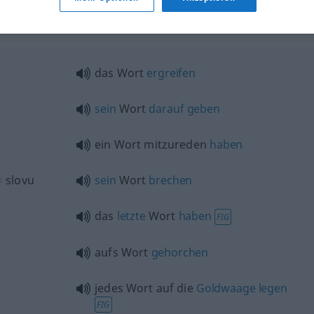
das Wort
ergreifen
sein
Wort
darauf
geben
ein Wort mitzureden
haben
slovu
sein
Wort
brechen
F
das
letzte
Wort
haben
FIG
aufs Wort
gehorchen
jedes Wort auf die
Goldwaage
legen
FIG