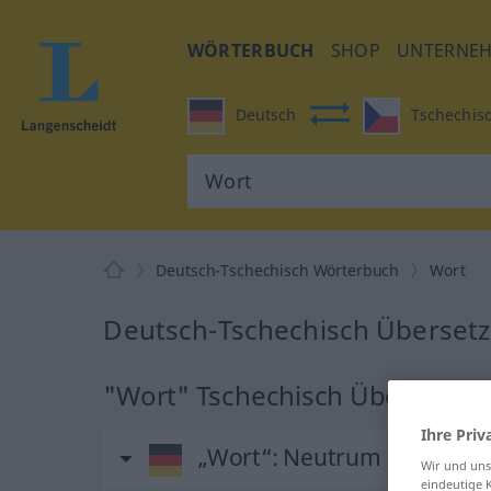
WÖRTERBUCH
SHOP
UNTERNE
Deutsch
Tschechis
Deutsch-Tschechisch Wörterbuch
Wort
Deutsch-Tschechisch Übersetz
"Wort" Tschechisch Übersetzu
Ihre Priv
„Wort“
: Neutrum
Wir und un
eindeutige 