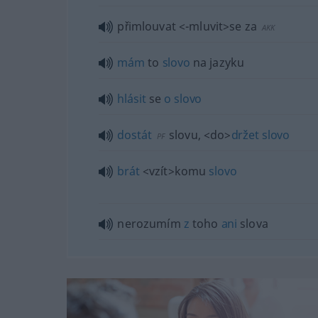
přimlouvat
<-mluvit>
se za
AKK
mám
to
slovo
na jazyku
hlásit
se
o
slovo
dostát
slovu,
<do>
držet
slovo
PF
brát
<vzít>
komu
slovo
nerozumím
z
toho
ani
slova