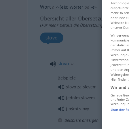
Technologie
Wort
n
<
-(e)s
;
Wörter
od
-e
>
aufgeführte
mehr so rel
Übersicht aller Übersetzungen
oder Ihre E
Webseite kli
(Für mehr Details die Übersetzung anklicken/an
unserer Dat
Wir verwend
slovo
kommunizier
der statist
immer auf I
Werbung die
Einverständ
slovo
N
jederzeit f
und den Anp
Weitergehen
Beispiele
Hier finden
slovo za slovem
Wir und 
Genaue Geol
jedním slovem
und/oder Zu
Werbung und
jinými slovy
Liste der P
Beispiele anzeigen