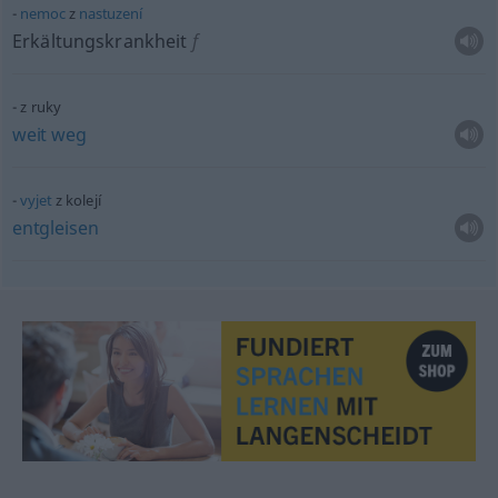
nemoc
z
nastuzení
Erkältungskrankheit
f
z ruky
weit
weg
vyjet
z kolejí
entgleisen