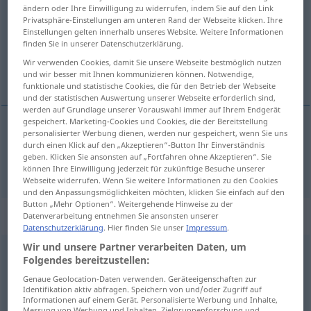
ändern oder Ihre Einwilligung zu widerrufen, indem Sie auf den Link
Privatsphäre-Einstellungen am unteren Rand der Webseite klicken. Ihre
Übersicht aller Übersetzungen
Einstellungen gelten innerhalb unseres Website. Weitere Informationen
(Für mehr Details die Übersetzung anklicken/antippen)
finden Sie in unserer Datenschutzerklärung.
Wir verwenden Cookies, damit Sie unsere Webseite bestmöglich nutzen
Z
und wir besser mit Ihnen kommunizieren können. Notwendige,
funktionale und statistische Cookies, die für den Betrieb der Webseite
und der statistischen Auswertung unserer Webseite erforderlich sind,
werden auf Grundlage unserer Vorauswahl immer auf Ihrem Endgerät
gespeichert. Marketing-Cookies und Cookies, die der Bereitstellung
personalisierter Werbung dienen, werden nur gespeichert, wenn Sie uns
Z
n
Buchstabe
z
durch einen Klick auf den „Akzeptieren“-Button Ihr Einverständnis
geben. Klicken Sie ansonsten auf „Fortfahren ohne Akzeptieren“. Sie
können Ihre Einwilligung jederzeit für zukünftige Besuche unserer
Webseite widerrufen. Wenn Sie weitere Informationen zu den Cookies
und den Anpassungsmöglichkeiten möchten, klicken Sie einfach auf den
Button „Mehr Optionen“. Weitergehende Hinweise zu der
„z“
Datenverarbeitung entnehmen Sie ansonsten unserer
Datenschutzerklärung
. Hier finden Sie unser
Impressum
.
Wir und unsere Partner verarbeiten Daten, um
z
,
ze
Folgendes bereitzustellen:
Übersicht aller Übersetzungen
Genaue Geolocation-Daten verwenden. Geräteeigenschaften zur
Identifikation aktiv abfragen. Speichern von und/oder Zugriff auf
(Für mehr Details die Übersetzung anklicken/antippen)
Informationen auf einem Gerät. Personalisierte Werbung und Inhalte,
Messung von Werbung und Inhalten, Zielgruppenforschung und