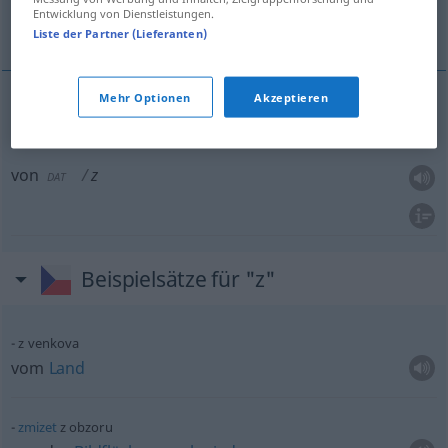
Entwicklung von Dienstleistungen.
aus, von
Liste der Partner (Lieferanten)
Mehr Optionen
Akzeptieren
aus
z
DAT
von
z
DAT
Beispielsätze für "z"
z venkova
vom
Land
zmizet
z obzoru