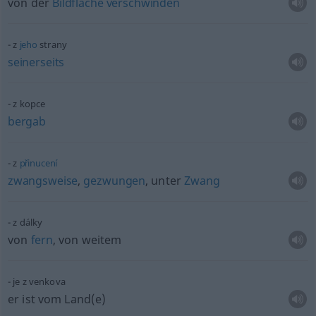
von der
Bildfläche
verschwinden
z
jeho
strany
seinerseits
z kopce
bergab
z
přinucení
zwangsweise
,
gezwungen
, unter
Zwang
z dálky
von
fern
, von weitem
je z venkova
er ist vom Land(e)