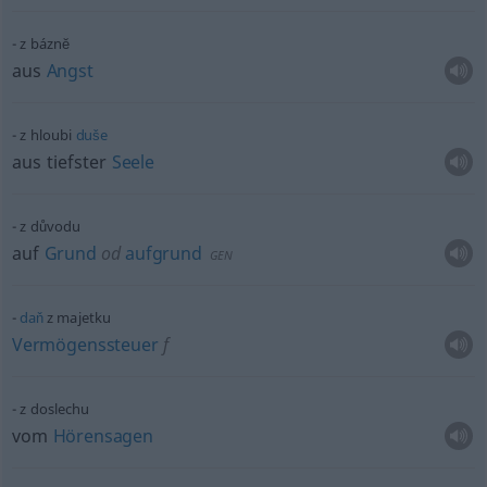
z báznĕ
aus
Angst
z hloubi
duše
aus tiefster
Seele
z důvodu
auf
Grund
od
aufgrund
GEN
daň
z majetku
Vermögenssteuer
f
z doslechu
vom
Hörensagen