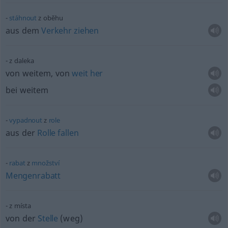
stáhnout
z obĕhu
aus dem
Verkehr
ziehen
z daleka
von weitem, von
weit
her
bei weitem
vypadnout
z
role
aus der
Rolle
fallen
rabat
z
množství
Mengenrabatt
z místa
von der
Stelle
(weg)