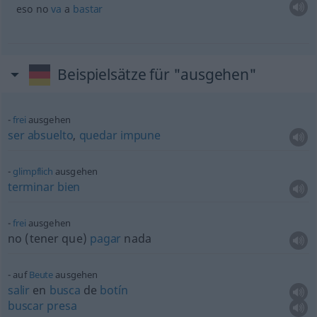
eso no
va
a
bastar
Beispielsätze für "ausgehen"
frei
ausgehen
ser
absuelto
,
quedar
impune
glimpflich
ausgehen
terminar
bien
frei
ausgehen
no (tener que)
pagar
nada
auf
Beute
ausgehen
salir
en
busca
de
botín
buscar
presa