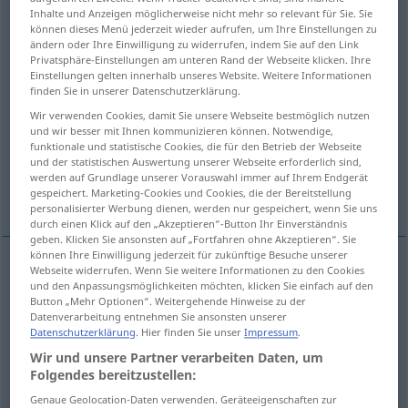
Inhalte und Anzeigen möglicherweise nicht mehr so relevant für Sie. Sie
können dieses Menü jederzeit wieder aufrufen, um Ihre Einstellungen zu
Übersicht aller Übersetzungen
ändern oder Ihre Einwilligung zu widerrufen, indem Sie auf den Link
(Für mehr Details die Übersetzung anklicken/antippen)
Privatsphäre-Einstellungen am unteren Rand der Webseite klicken. Ihre
Einstellungen gelten innerhalb unseres Website. Weitere Informationen
finden Sie in unserer Datenschutzerklärung.
salir
terminar, acabar
apagarse
Wir verwenden Cookies, damit Sie unsere Webseite bestmöglich nutzen
und wir besser mit Ihnen kommunizieren können. Notwendige,
caerse
acabarse, agotarse
funktionale und statistische Cookies, die für den Betrieb der Webseite
und der statistischen Auswertung unserer Webseite erforderlich sind,
werden auf Grundlage unserer Vorauswahl immer auf Ihrem Endgerät
Weitere Beispiele...
gespeichert. Marketing-Cookies und Cookies, die der Bereitstellung
personalisierter Werbung dienen, werden nur gespeichert, wenn Sie uns
durch einen Klick auf den „Akzeptieren“-Button Ihr Einverständnis
geben. Klicken Sie ansonsten auf „Fortfahren ohne Akzeptieren“. Sie
können Ihre Einwilligung jederzeit für zukünftige Besuche unserer
Webseite widerrufen. Wenn Sie weitere Informationen zu den Cookies
salir
ausgehen
und den Anpassungsmöglichkeiten möchten, klicken Sie einfach auf den
Button „Mehr Optionen“. Weitergehende Hinweise zu der
Datenverarbeitung entnehmen Sie ansonsten unserer
Datenschutzerklärung
. Hier finden Sie unser
Impressum
.
Wir und unsere Partner verarbeiten Daten, um
Folgendes bereitzustellen:
terminar
,
acabar
ausgehen
(≈ enden)
Genaue Geolocation-Daten verwenden. Geräteeigenschaften zur