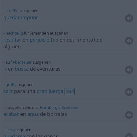
straffrei
ausgehen
quedar
impune
nachteilig
für jemanden ausgehen
resultar
en
perjuicio
(
od
en detrimento) de
alguien
auf
Abenteuer
ausgehen
ir
en
busca
de aventuras
groß
ausgehen
salir
para una
gran
juerga
UMG
ausgehen wie das
Hornberger
Schießen
acabar
en
agua
de borrajas
leer
ausgehen
quedarse
con las ganas