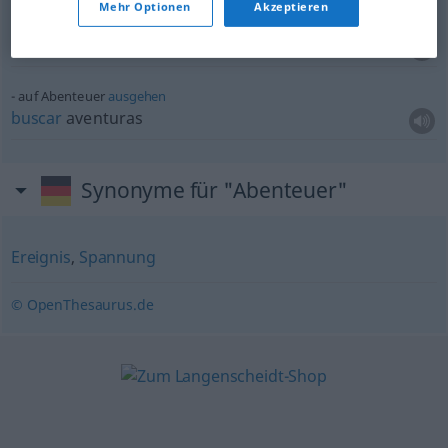
galantes Abenteuer
Mehr Optionen
Akzeptieren
aventura
f
galante
lío
m
amoroso
auf Abenteuer
ausgehen
buscar
aventuras
Synonyme für "Abenteuer"
Ereignis
,
Spannung
© OpenThesaurus.de