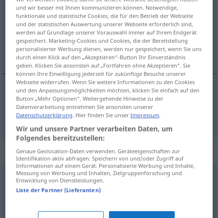
und wir besser mit Ihnen kommunizieren können. Notwendige,
funktionale und statistische Cookies, die für den Betrieb der Webseite
Übersicht aller Übersetzungen
und der statistischen Auswertung unserer Webseite erforderlich sind,
(Für mehr Details die Übersetzung anklicken/antippen)
werden auf Grundlage unserer Vorauswahl immer auf Ihrem Endgerät
gespeichert. Marketing-Cookies und Cookies, die der Bereitstellung
personalisierter Werbung dienen, werden nur gespeichert, wenn Sie uns
aventura
durch einen Klick auf den „Akzeptieren“-Button Ihr Einverständnis
geben. Klicken Sie ansonsten auf „Fortfahren ohne Akzeptieren“. Sie
können Ihre Einwilligung jederzeit für zukünftige Besuche unserer
Webseite widerrufen. Wenn Sie weitere Informationen zu den Cookies
und den Anpassungsmöglichkeiten möchten, klicken Sie einfach auf den
Button „Mehr Optionen“. Weitergehende Hinweise zu der
aventura
f
Abenteuer
Datenverarbeitung entnehmen Sie ansonsten unserer
Datenschutzerklärung
. Hier finden Sie unser
Impressum
.
Wir und unsere Partner verarbeiten Daten, um
Folgendes bereitzustellen:
Beispielsätze für "Abenteuer"
Genaue Geolocation-Daten verwenden. Geräteeigenschaften zur
Identifikation aktiv abfragen. Speichern von und/oder Zugriff auf
Informationen auf einem Gerät. Personalisierte Werbung und Inhalte,
Messung von Werbung und Inhalten, Zielgruppenforschung und
Entwicklung von Dienstleistungen.
ein Abenteuer
bestehen
Liste der Partner (Lieferanten)
pasar
una
aventura