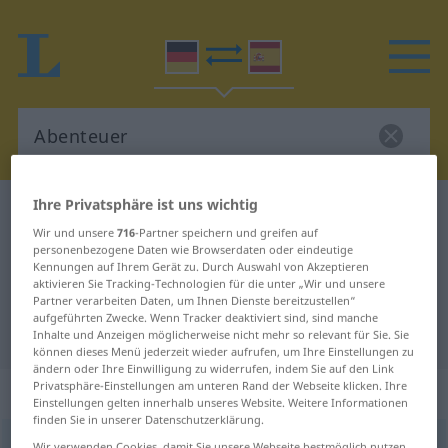
Ihre Privatsphäre ist uns wichtig
Deutsch-Spanisch Wörterbuch
Abenteuer
Wir und unsere
716
-Partner speichern und greifen auf
Deutsch-Spanisch Übersetzung für
personenbezogene Daten wie Browserdaten oder eindeutige
Kennungen auf Ihrem Gerät zu. Durch Auswahl von Akzeptieren
"Abenteuer"
aktivieren Sie Tracking-Technologien für die unter „Wir und unsere
Partner verarbeiten Daten, um Ihnen Dienste bereitzustellen“
aufgeführten Zwecke. Wenn Tracker deaktiviert sind, sind manche
"Abenteuer" Spanisch Übersetzung
Inhalte und Anzeigen möglicherweise nicht mehr so relevant für Sie. Sie
können dieses Menü jederzeit wieder aufrufen, um Ihre Einstellungen zu
ändern oder Ihre Einwilligung zu widerrufen, indem Sie auf den Link
Privatsphäre-Einstellungen am unteren Rand der Webseite klicken. Ihre
„Abenteuer“
: Neutrum
Einstellungen gelten innerhalb unseres Website. Weitere Informationen
finden Sie in unserer Datenschutzerklärung.
Abenteuer
[ˈaːbəntɔʏər]
n
<
Abenteuers
;
Abenteuer
>
Wir verwenden Cookies, damit Sie unsere Webseite bestmöglich nutzen