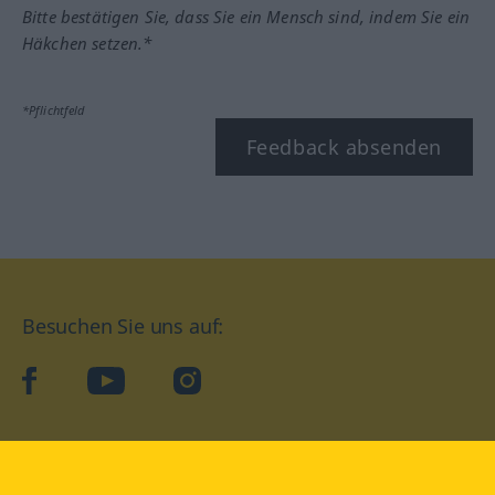
Bitte bestätigen Sie, dass Sie ein Mensch sind, indem Sie ein
Häkchen setzen.*
*Pflichtfeld
Feedback absenden
Besuchen Sie uns auf:
facebook
YouTube
Instagram