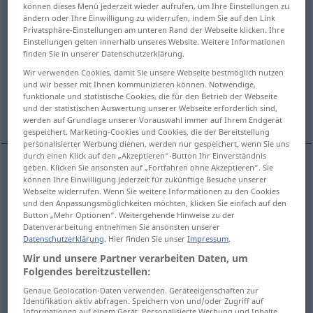
können dieses Menü jederzeit wieder aufrufen, um Ihre Einstellungen zu
ändern oder Ihre Einwilligung zu widerrufen, indem Sie auf den Link
Übersicht aller Übersetzungen
Privatsphäre-Einstellungen am unteren Rand der Webseite klicken. Ihre
(Für mehr Details die Übersetzung anklicken/antippen)
Einstellungen gelten innerhalb unseres Website. Weitere Informationen
finden Sie in unserer Datenschutzerklärung.
должен, -на, -ны
следует
пусть
Wir verwenden Cookies, damit Sie unsere Webseite bestmöglich nutzen
und wir besser mit Ihnen kommunizieren können. Notwendige,
funktionale und statistische Cookies, die für den Betrieb der Webseite
und der statistischen Auswertung unserer Webseite erforderlich sind,
говорят, что
Weitere Beispiele...
werden auf Grundlage unserer Vorauswahl immer auf Ihrem Endgerät
gespeichert. Marketing-Cookies und Cookies, die der Bereitstellung
personalisierter Werbung dienen, werden nur gespeichert, wenn Sie uns
durch einen Klick auf den „Akzeptieren“-Button Ihr Einverständnis
geben. Klicken Sie ansonsten auf „Fortfahren ohne Akzeptieren“. Sie
können Ihre Einwilligung jederzeit für zukünftige Besuche unserer
должен
, -на, -ны
sollen
müssen
Webseite widerrufen. Wenn Sie weitere Informationen zu den Cookies
und den Anpassungsmöglichkeiten möchten, klicken Sie einfach auf den
Button „Mehr Optionen“. Weitergehende Hinweise zu der
Datenverarbeitung entnehmen Sie ansonsten unserer
Datenschutzerklärung
. Hier finden Sie unser
Impressum
.
Beispiele
Wir und unsere Partner verarbeiten Daten, um
ich soll Grüße von Nina
ausrichten
den Auftrag haben
Folgendes bereitzustellen:
мне поручено
передать
привет
от Нины
Genaue Geolocation-Daten verwenden. Geräteeigenschaften zur
Identifikation aktiv abfragen. Speichern von und/oder Zugriff auf
Informationen auf einem Gerät. Personalisierte Werbung und Inhalte,