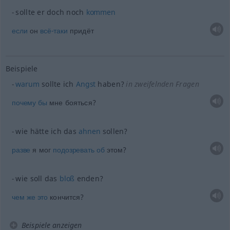
sollte er doch noch
kommen
если
он
всё-таки
придёт
Beispiele
warum
sollte ich
Angst
haben?
in zweifelnden Fragen
почему
бы
мне бояться?
wie hätte ich das
ahnen
sollen?
разве
я мог
подозревать
об
этом?
wie soll das
bloß
enden?
чем
же
это
кончится?
Beispiele anzeigen