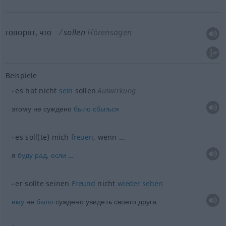
говорят, что
sollen
Hörensagen
Beispiele
es hat nicht
sein
sollen
Auswirkung
этому не суждено
было
сбыться
es soll(te) mich
freuen
, wenn …
я
буду
рад
,
если
…
er sollte seinen
Freund
nicht
wieder
sehen
ему
не
было
суждено увидеть своего друга