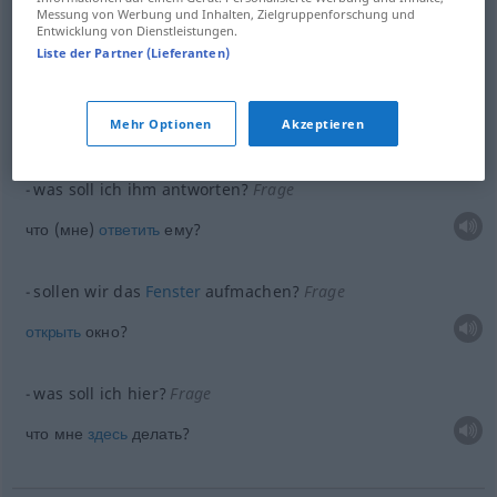
Messung von Werbung und Inhalten, Zielgruppenforschung und
Entwicklung von Dienstleistungen.
Liste der Partner (Lieferanten)
следует
sollen
Empfehlung
Mehr Optionen
Akzeptieren
Beispiele
was soll ich ihm antworten?
Frage
что (мне)
ответить
ему?
sollen wir das
Fenster
aufmachen?
Frage
открыть
окно?
was soll ich hier?
Frage
что мне
здесь
делать?