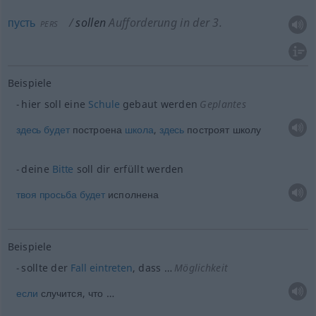
пусть
sollen
Aufforderung in der 3.
PERS
Beispiele
hier soll eine
Schule
gebaut werden
Geplantes
здесь
будет
построена
школа
,
здесь
построят школу
deine
Bitte
soll dir erfüllt werden
твоя
просьба
будет
исполнена
Beispiele
sollte der
Fall
eintreten
, dass …
Möglichkeit
если
случится, что …