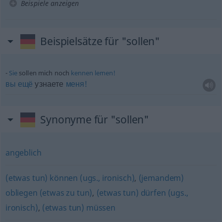
Beispiele anzeigen
Beispielsätze für "sollen"
Sie
sollen mich noch
kennen
lernen!
вы
ещё
узнаете
меня!
Synonyme für "sollen"
angeblich
(etwas tun) können (ugs., ironisch)
,
(jemandem)
obliegen (etwas zu tun)
,
(etwas tun) dürfen (ugs.,
ironisch)
,
(etwas tun) müssen