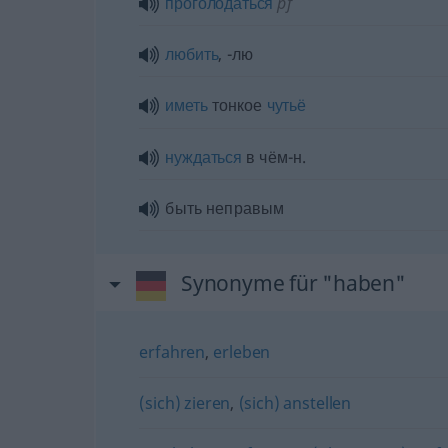
проголодаться
pf
любить
, -лю
иметь
тонкое
чутьё
нуждаться
в чём-н.
быть неправым
Synonyme für "haben"
erfahren
,
erleben
(sich) zieren
,
(sich) anstellen