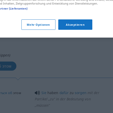
 Inhalten, Zielgruppenforschung und Entwicklung von Dienstleistungen.
artner (Lieferanten)
Mehr Optionen
Akzeptieren
tippen)
б этом
ться
об
этом
Sie
haben
dafür
zu
sorgen
mit der
Partikel „zu“ in der Bedeutung von
„müssen“