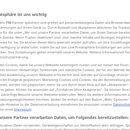
atsphäre ist uns wichtig
sere
716
-Partner speichern und greifen auf personenbezogene Daten wie Browserdat
tippen)
Kennungen auf Ihrem Gerät zu. Durch Auswahl von Akzeptieren aktivieren Sie Trackin
n für die unter „Wir und unsere Partner verarbeiten Daten, um Ihnen Dienste bereitz
n Zwecke. Wenn Tracker deaktiviert sind, sind manche Inhalte und Anzeigen mögliche
evant für Sie. Sie können dieses Menü jederzeit wieder aufrufen, um Ihre Einstellung
inwilligung zu widerrufen, indem Sie auf den Link Privatsphäre-Einstellungen am unt
cken. Ihre Einstellungen gelten innerhalb unseres Website. Weitere Informationen fin
enschutzerklärung.
haben
besitzen
en Cookies, damit Sie unsere Webseite bestmöglich nutzen und wir besser mit Ihnen
en können. Notwendige, funktionale und statistische Cookies, die für den Betrieb d
ischen Auswertung unserer Webseite erforderlich sind, werden auf Grundlage unserer
hrem Endgerät gespeichert. Marketing-Cookies und Cookies, die der Bereitstellung per
on
быть
haben
KONKRET AUSSER IM
INF
GEWÖHNLICH
nen, werden nur gespeichert, wenn Sie uns durch einen Klick auf den „Akzeptieren“-
nis geben. Klicken Sie ansonsten auf „Fortfahren ohne Akzeptieren“. Sie können Ihre 
ür zukünftige Besuche unserer Webseite widerrufen. Wenn Sie weitere Informationen 
assungsmöglichkeiten möchten, klicken Sie einfach auf den Button „Mehr Optionen“
de Hinweise zu der Datenverarbeitung entnehmen Sie ansonsten unserer
Datenschut
Geld
haben
als Hilfsverb unübersetzt
 Sie unser
Impressum
.
hast du Geld?
unsere Partner verarbeiten Daten, um Folgendes bereitzustellen:
ocation-Daten verwenden. Geräteeigenschaften zur Identifikation aktiv abfragen. Sp
sie hatte
kein
Geld
griff auf Informationen auf einem Gerät. Personalisierte Werbung und Inhalte, Mes