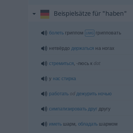
Beispielsätze für "haben"
болеть
гриппом
грипповать
UMG
нетвёрдо
держаться
на ногах
стремиться
,
-люсь к
dat
у
нас
стирка
работать
od
дежурить
ночью
симпатизировать
друг
другу
иметь
шарм,
обладать
шармом