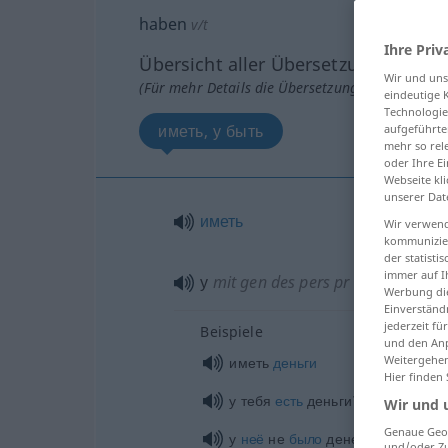
haben
v/t
Ihre Priv
Übersicht aller Übersetzungen
Wir und un
(Für mehr Details die Übersetzung anklicken/an
eindeutige 
Technologie
иметь, у быть
aufgeführte
mehr so rel
oder Ihre E
Webseite kli
unserer Dat
иметь
Wir verwend
kommunizier
der statist
immer auf I
у
mit
gen
des
pers pr
+ Zeitform v
Werbung die
Einverständ
jederzeit f
Beispiele
und den Anp
Weitergehen
иметь
деньги
Hier finden
у тебя
есть
деньги?
Wir und 
Genaue Geol
у
неё
не
было
денег
und/oder Zu