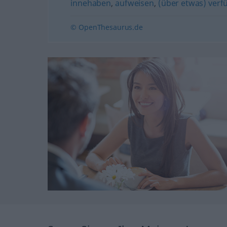
innehaben
,
aufweisen
,
(über etwas) verf
© OpenThesaurus.de