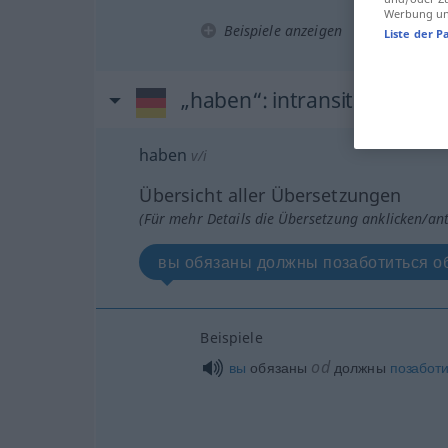
Werbung und
Beispiele anzeigen
Liste der P
„haben“
: intransitives Verb
haben
v/i
Übersicht aller Übersetzungen
(Für mehr Details die Übersetzung anklicken/an
вы обязаны должны позаботиться о
Beispiele
od
вы
обязаны
должны
позаботи