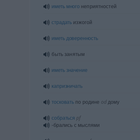
иметь
много
неприятностей
страдать
изжогой
иметь
доверенность
быть занятым
иметь
значение
капризничать
тосковать
по родине
od
дому
собраться
pf
-брались с мыслями