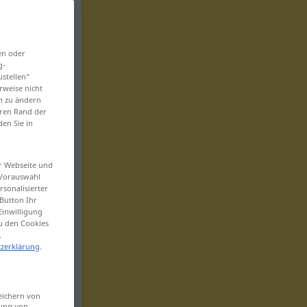
en oder
g-
ustellen“
rweise nicht
en zu ändern
eren Rand der
den Sie in
er Webseite und
 Vorauswahl
sonalisierter
Button Ihr
Einwilligung
zu den Cookies
.
zerklärung
.
eichern von
sung von