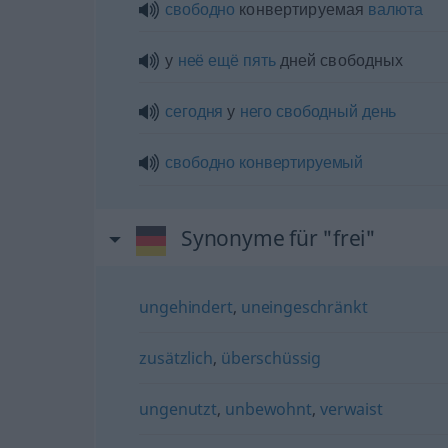
свободно
конвертируемая
валюта
у
неё
ещё
пять
дней свободных
сегодня
у
него
свободный
день
свободно
конвертируемый
Synonyme für "frei"
ungehindert
,
uneingeschränkt
zusätzlich
,
überschüssig
ungenutzt
,
unbewohnt
,
verwaist