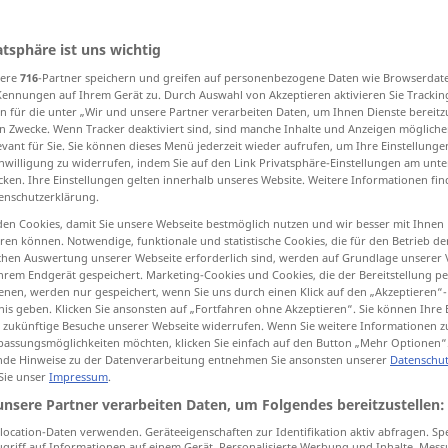
atsphäre ist uns wichtig
sere
716
-Partner speichern und greifen auf personenbezogene Daten wie Browserdat
tippen)
Kennungen auf Ihrem Gerät zu. Durch Auswahl von Akzeptieren aktivieren Sie Trackin
n für die unter „Wir und unsere Partner verarbeiten Daten, um Ihnen Dienste bereitz
вободный, вакантный, незанятый
бесплатный
n Zwecke. Wenn Tracker deaktiviert sind, sind manche Inhalte und Anzeigen mögliche
evant für Sie. Sie können dieses Menü jederzeit wieder aufrufen, um Ihre Einstellung
inwilligung zu widerrufen, indem Sie auf den Link Privatsphäre-Einstellungen am unt
cken. Ihre Einstellungen gelten innerhalb unseres Website. Weitere Informationen fin
enschutzerklärung.
en Cookies, damit Sie unsere Webseite bestmöglich nutzen und wir besser mit Ihnen
en können. Notwendige, funktionale und statistische Cookies, die für den Betrieb d
ischen Auswertung unserer Webseite erforderlich sind, werden auf Grundlage unserer
frei
hrem Endgerät gespeichert. Marketing-Cookies und Cookies, die der Bereitstellung per
nen, werden nur gespeichert, wenn Sie uns durch einen Klick auf den „Akzeptieren“-
nis geben. Klicken Sie ansonsten auf „Fortfahren ohne Akzeptieren“. Sie können Ihre 
ür zukünftige Besuche unserer Webseite widerrufen. Wenn Sie weitere Informationen 
assungsmöglichkeiten möchten, klicken Sie einfach auf den Button „Mehr Optionen“
abk
одёжи
Freie
Deutsche
Jugend
(FDJ
)
HIST
de Hinweise zu der Datenverarbeitung entnehmen Sie ansonsten unserer
Datenschut
 Sie unser
Impressum
.
ких
Freier
Deutscher
Gewerkschaftsbund
unsere Partner verarbeiten Daten, um Folgendes bereitzustellen:
npɛ]
abk
)
(FDGB
)
HIST
ocation-Daten verwenden. Geräteeigenschaften zur Identifikation aktiv abfragen. Sp
griff auf Informationen auf einem Gerät. Personalisierte Werbung und Inhalte, Mes