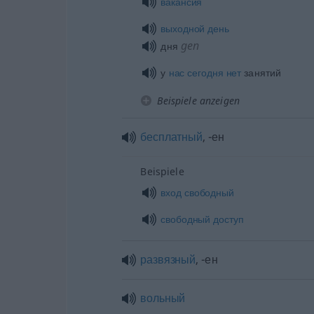
вакансия
выходной
день
gen
дня
у
нас
сегодня
нет
занятий
Beispiele anzeigen
бесплатный
, -ен
Beispiele
вход
свободный
свободный
доступ
развязный
, -ен
вольный