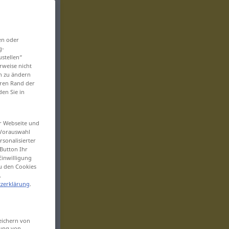
en oder
g-
ustellen“
rweise nicht
en zu ändern
eren Rand der
den Sie in
er Webseite und
 Vorauswahl
sonalisierter
Button Ihr
Einwilligung
zu den Cookies
.
zerklärung
.
eichern von
sung von