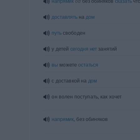
напрямик
od
без обиняков
сказать
что
доставлять
на
дом
путь
свободен
у детей
сегодня
нет
занятий
вы
можете
остаться
с доставкой на
дом
он волен поступать, как хочет
напрямик
, без обиняков