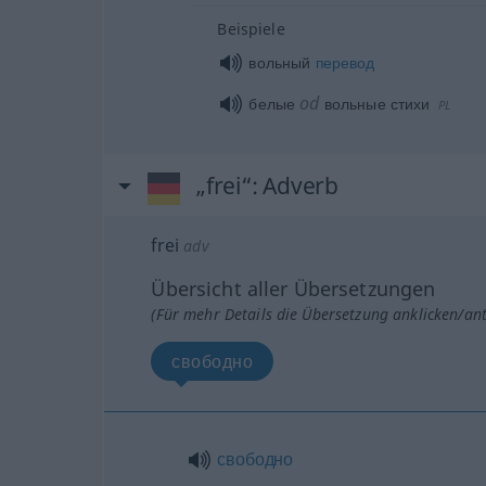
Beispiele
вольный
перевод
od
белые
вольные стихи
PL
„frei“
: Adverb
frei
adv
Übersicht aller Übersetzungen
(Für mehr Details die Übersetzung anklicken/an
свободно
свободно