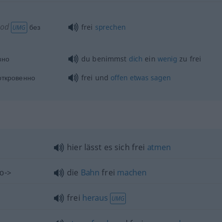
od
без
frei
sprechen
UMG
зно
du benimmst
dich
ein
wenig
zu frei
ткровенно
frei und
offen
etwas
sagen
hier lässt es sich frei
atmen
о->
die
Bahn
frei
machen
frei
heraus
UMG