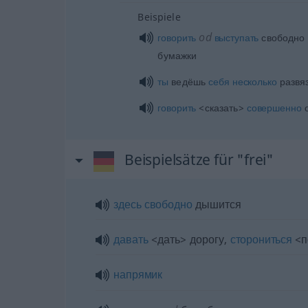
Beispiele
od
говорить
выступать
свободно
бумажки
ты
ведёшь
себя
несколько
развя
говорить
<сказать>
совершенно
о
Beispielsätze für "frei"
здесь
свободно
дышится
давать
<дать> дорогу,
сторониться
<п
напрямик