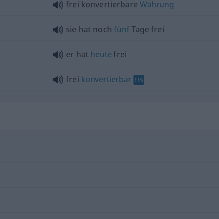
frei konvertierbare
Währung
sie hat noch
fünf
Tage frei
er hat
heute
frei
frei
konvertierbar
FIN