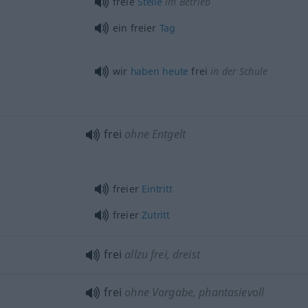
freie
Stelle
im Betrieb
ein freier
Tag
wir
haben
heute
frei
in der Schule
frei
ohne Entgelt
freier
Eintritt
freier
Zutritt
frei
allzu frei, dreist
frei
ohne Vorgabe, phantasievoll