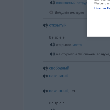
внештатный
сотрудник
Werbung und
Liste der P
Beispiele anzeigen
открытый
Beispiele
открытое
место
od
на открытом
свежем воздухе,
свободный
незанятый
вакантный
, -ен
Beispiele