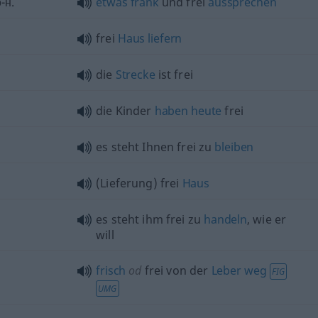
-н.
etwas
frank
und frei
aussprechen
frei
Haus
liefern
die
Strecke
ist frei
die Kinder
haben
heute
frei
es steht Ihnen frei zu
bleiben
(Lieferung) frei
Haus
es steht ihm frei zu
handeln
, wie er
will
frisch
od
frei von der
Leber
weg
FIG
UMG