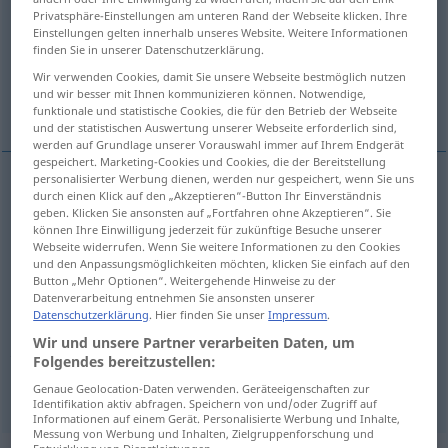
Privatsphäre-Einstellungen am unteren Rand der Webseite klicken. Ihre
Einstellungen gelten innerhalb unseres Website. Weitere Informationen
Übersicht aller Übersetzungen
finden Sie in unserer Datenschutzerklärung.
(Für mehr Details die Übersetzung anklicken/antippen)
Wir verwenden Cookies, damit Sie unsere Webseite bestmöglich nutzen
und wir besser mit Ihnen kommunizieren können. Notwendige,
день, сутки, дня
funktionale und statistische Cookies, die für den Betrieb der Webseite
und der statistischen Auswertung unserer Webseite erforderlich sind,
werden auf Grundlage unserer Vorauswahl immer auf Ihrem Endgerät
gespeichert. Marketing-Cookies und Cookies, die der Bereitstellung
personalisierter Werbung dienen, werden nur gespeichert, wenn Sie uns
durch einen Klick auf den „Akzeptieren“-Button Ihr Einverständnis
день
Tag
geben. Klicken Sie ansonsten auf „Fortfahren ohne Akzeptieren“. Sie
können Ihre Einwilligung jederzeit für zukünftige Besuche unserer
Webseite widerrufen. Wenn Sie weitere Informationen zu den Cookies
дня
gen
Tag
und den Anpassungsmöglichkeiten möchten, klicken Sie einfach auf den
Button „Mehr Optionen“. Weitergehende Hinweise zu der
Datenverarbeitung entnehmen Sie ansonsten unserer
сутки
,
-ок
Tag
24 Stunden
PL
GEN
PL
Datenschutzerklärung
. Hier finden Sie unser
Impressum
.
Wir und unsere Partner verarbeiten Daten, um
zutage
zu Tage → siehe „
“
Folgendes bereitzustellen:
Genaue Geolocation-Daten verwenden. Geräteeigenschaften zur
Identifikation aktiv abfragen. Speichern von und/oder Zugriff auf
Informationen auf einem Gerät. Personalisierte Werbung und Inhalte,
Messung von Werbung und Inhalten, Zielgruppenforschung und