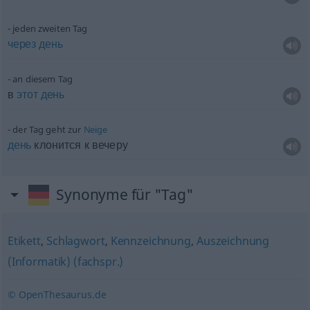
jeden zweiten Tag
через
день
an diesem Tag
в
этот
день
der Tag geht zur
Neige
день
клонится к вечеру
Synonyme für "Tag"
Etikett
,
Schlagwort
,
Kennzeichnung
,
Auszeichnung
(Informatik) (fachspr.)
© OpenThesaurus.de