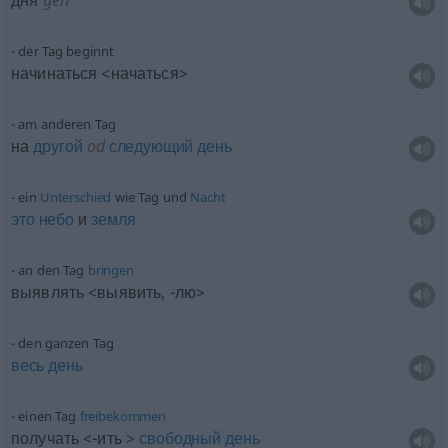
дня
gen
der Tag beginnt
начинаться <начаться>
am anderen Tag
на
другой
od
следующий
день
ein
Unterschied
wie Tag und
Nacht
это
небо
и
земля
an den Tag
bringen
выявлять <выявить, -лю>
den ganzen Tag
весь
день
einen Tag
freibekommen
получать <-ить >
свободный
день