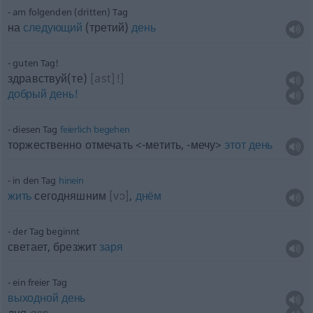
am folgenden (dritten) Tag
на
следующий
(третий)
день
guten Tag!
здравствуй(те)
[ast]!]
добрый
день!
diesen Tag
feierlich
begehen
торжественно отмечать <-метить, -мечу>
этот
день
in den Tag
hinein
жить
сегодняшним
[vɔ]
,
днём
der Tag beginnt
светает, брезжит
заря
ein freier Tag
выходной
день